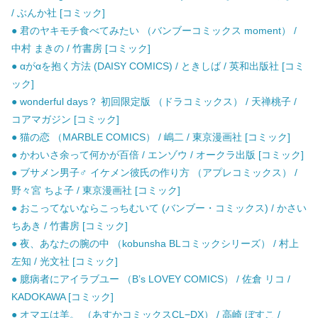
/ ぶんか社 [コミック]
● 君のヤキモチ食べてみたい （バンブーコミックス moment） /
中村 まきの / 竹書房 [コミック]
● αがαを抱く方法 (DAISY COMICS) / ときしば / 英和出版社 [コミ
ック]
● wonderful days？ 初回限定版 （ドラコミックス） / 天禅桃子 /
コアマガジン [コミック]
● 猫の恋 （MARBLE COMICS） / 嶋二 / 東京漫画社 [コミック]
● かわいさ余って何かが百倍 / エンゾウ / オークラ出版 [コミック]
● ブサメン男子♂ イケメン彼氏の作り方 （アプレコミックス） /
野々宮 ちよ子 / 東京漫画社 [コミック]
● おこってないならこっちむいて (バンブー・コミックス) / かさい
ちあき / 竹書房 [コミック]
● 夜、あなたの腕の中 （kobunsha BLコミックシリーズ） / 村上
左知 / 光文社 [コミック]
● 臆病者にアイラブユー （B’s LOVEY COMICS） / 佐倉 リコ /
KADOKAWA [コミック]
● オマエは羊。 （あすかコミックスCL−DX） / 高崎 ぼすこ /