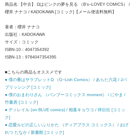
商品名:【中古】 Ωはピンクの夢を見る （B’s−LOVEY COMICS） /
櫻井 ナナコ / KADOKAWA [コミック]【メール便送料無料】
著者：櫻井 ナナコ
出版社：KADOKAWA
サイズ：コミック
ISBN-10：4047354392
ISBN-13：9784047354395
■こちらの商品もオススメです
● 僕の番はサラブレットΩ （G−Lish Comics） / あらた六花 / Jパ
ブリッシング [コミック]
● 僕のおまわりさん （バンブーコミックス moment） / にやま /
竹書房 [コミック]
● ディレイル (on BLUE comics) / 相葉キョウコ / 祥伝社 [コミッ
ク]
● 恋愛ルビの正しいふりかた （ディアプラス コミックス） / おげ
れつ たなか / 新書館 [コミック]