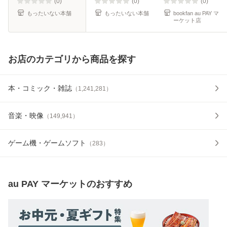
ック]【メール便送
(0)
(0)
(0)
料無料】
もったいない本舗
もったいない本舗
bookfan au PAY マ
ーケット店
お店のカテゴリから商品を探す
本・コミック・雑誌
（
1,241,281
）
音楽・映像
（
149,941
）
ゲーム機・ゲームソフト
（
283
）
au PAY マーケット
のおすすめ