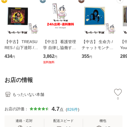
1
2
3
4
【中古】 TREASU
【中古】 看護管理
【中古】 生命力 /
【中
RES / 山下達郎 /
学 自律し協働する
チャットモンチー /
You
イーストウエス
専門職の看護マネ
キューンレコード
のがか
434
3,862
355
28
円
円
円
ト・ジャパン [CD]
ジメントスキル 改
[CD]【メール便送
【
送料無料
【メール便送料無
訂第3版 (看護学テ
料無料】
料
料】
キストNiCE) / 手島
恵 藤本幸三 / 南江
お店の情報
堂 [単行
もったいない本舗
0
4.7
お店の評価：
点
(
826
件
)
連絡・応対
配送スピード
梱包