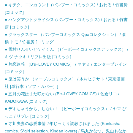
● キチク、エンカウント (バンブー・コミックス) / おわる / 竹書房
[コミック]
● ハングアウトクライシス (バンブー・コミックス) / おわる / 竹書
房 [コミック]
● クラックスター （バンブーコミックス Qpaコレクション） / 倉
橋 トモ / 竹書房 [コミック]
● 雪村せんせいとケイくん （ビーボーイコミックスデラックス） /
キヅ ナツキ / リブレ出版 [コミック]
● 片恋速報 （B’s−LOVEY COMICS） / マヤミ / エンターブレイン
[コミック]
● 鬼は笑うか （マーブルコミックス） / 木村ヒデサト / 東京漫画
社 [単行本（ソフトカバー）]
● 五月の花はまだ咲かない (B’s-LOVEY COMICS) / 佐倉リコ /
KADOKAWA [コミック]
● デキちゃうから、しない！ （ビーボーイコミックス） / ヤマ び
っこ / リブレ [コミック]
● 才川夫妻の恋愛事情 7年じっくり調教されました (Bunkasha
comics. S*girl selection. Kindan lovers) / 烏丸かなつ、兎山もなか