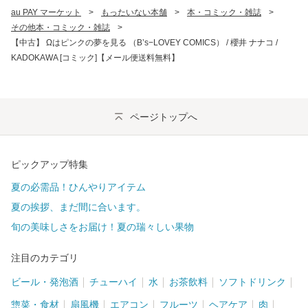
au PAY マーケット
>
もったいない本舗
>
本・コミック・雑誌
>
その他本・コミック・雑誌
>
【中古】 Ωはピンクの夢を見る （B’s−LOVEY COMICS） / 櫻井 ナナコ /
KADOKAWA [コミック]【メール便送料無料】
ページトップへ
ピックアップ特集
夏の必需品！ひんやりアイテム
夏の挨拶、まだ間に合います。
旬の美味しさをお届け！夏の瑞々しい果物
注目のカテゴリ
ビール・発泡酒
チューハイ
水
お茶飲料
ソフトドリンク
惣菜・食材
扇風機
エアコン
フルーツ
ヘアケア
肉