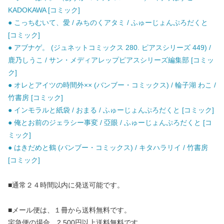
KADOKAWA [コミック]
● こっちむいて、愛 / みちのくアタミ / ふゅーじょんぷろだくと
[コミック]
● アブナゲ。 (ジュネットコミックス 280. ピアスシリーズ 449) /
鹿乃しうこ / サン・メディアレップピアスシリーズ編集部 [コミッ
ク]
● オレとアイツの時間外×× (バンブー・コミックス) / 輪子湖 わこ /
竹書房 [コミック]
● インモラルと紙袋 / おまる / ふゅーじょんぷろだくと [コミック]
● 俺とお前のジェラシー事変 / 亞眼 / ふゅーじょんぷろだくと [コ
ミック]
● はきだめと鶴 (バンブー・コミックス) / キタハラリイ / 竹書房
[コミック]
■通常２４時間以内に発送可能です。
■メール便は、１冊から送料無料です。
宅急便の場合、2,500円以上送料無料です。