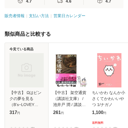
4.7
4.6
4.7
販売者情報
支払い方法
営業日カレンダー
類似商品と比較する
今見ている商品
【中古】 Ωはピン
【中古】 架空通貨
ちいかわ なんか小
クの夢を見る
（講談社文庫） /
さくてかわいいや
（B’s−LOVEY
池井戸 潤 / 講談社
つ 1/ナガノ
COMICS） / 櫻井
[文庫]【メール便送
317
261
1,100
円
円
円
ナナコ /
料無料】
KADOKAWA [コミ
送料無料