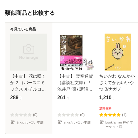
類似商品と比較する
今見ている商品
【中古】 花は咲く
【中古】 架空通貨
ちいかわ なんか小
か 2 （バーズコミ
（講談社文庫） /
さくてかわいいや
ックス ルチルコレ
池井戸 潤 / 講談社
つ 3/ナガノ
クション） / 日高
[文庫]【メール便送
289
261
1,210
円
円
円
ショーコ / 幻冬舎
料無料】
[コミック]【メール
送料無料
便送料無料】
(0)
(0)
(1)
もったいない本舗
もったいない本舗
bookfan au PAY マ
ーケット店