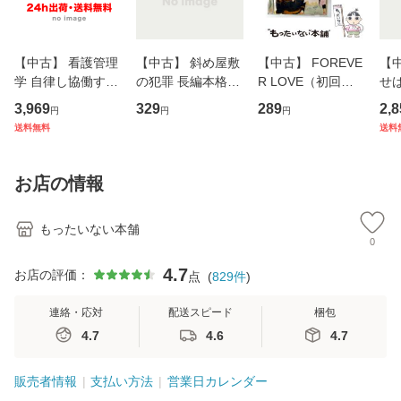
【中古】 看護管理
【中古】 斜め屋敷
【中古】 FOREVE
【
学 自律し協働する
の犯罪 長編本格推
R LOVE（初回生
せば
専門職の看護マネ
理小説 (光文社文
産限定盤） / 清水
VD
3,969
329
289
2,8
円
円
円
ジメントスキル 改
庫) / 島田荘司 / 光
翔太×加藤ミリヤ /
タ
送料無料
送料
訂第3版 (看護学テ
文社 [文庫]【メー
[CD]【メール便送
ター
キストNiCE) / 手島
ル便送料無料】
料無料】
VD
恵 藤本幸三 / 南江
料
お店の情報
堂 [単行
もったいない本舗
0
4.7
お店の評価：
点
(
829
件
)
連絡・応対
配送スピード
梱包
4.7
4.6
4.7
販売者情報
支払い方法
営業日カレンダー