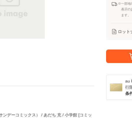
※一部地
表示の
ます。
ロット
a
行
条
サンデーコミックス） / あだち 充 / 小学館 [コミッ