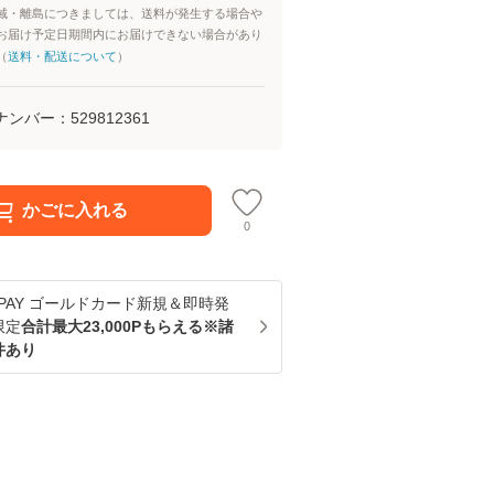
域・離島につきましては、送料が発生する場合や
お届け予定日期間内にお届けできない場合があり
（
送料・配送について
）
ナンバー：
529812361
かごに入れる
0
u PAY ゴールドカード新規＆即時発
限定
合計最大23,000Pもらえる※諸
件あり