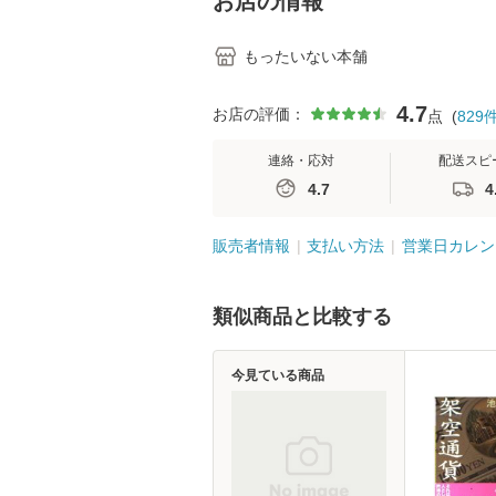
お店の情報
もったいない本舗
4.7
お店の評価：
点
(
829
連絡・応対
配送スピ
4.7
4
販売者情報
支払い方法
営業日カレン
類似商品と比較する
今見ている商品