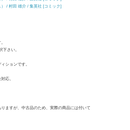
/ 村田 雄介 / 集英社 [コミック]
す。
択下さい。
ディションです。
金対応。
ありますが、中古品のため、実際の商品には付いて