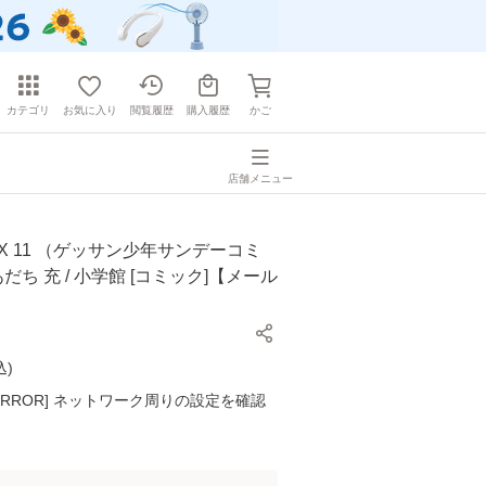
カテゴリ
お気に入り
閲覧履歴
購入履歴
かご
店舗メニュー
IX 11 （ゲッサン少年サンデーコミ
あだち 充 / 小学館 [コミック]【メール
】
込
)
K ERROR] ネットワーク周りの設定を確認