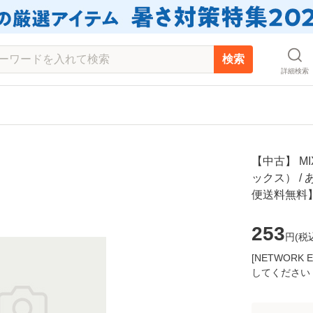
検索
詳細検索
【中古】 M
ックス） / 
便送料無料
253
円(
税
[NETWOR
してください