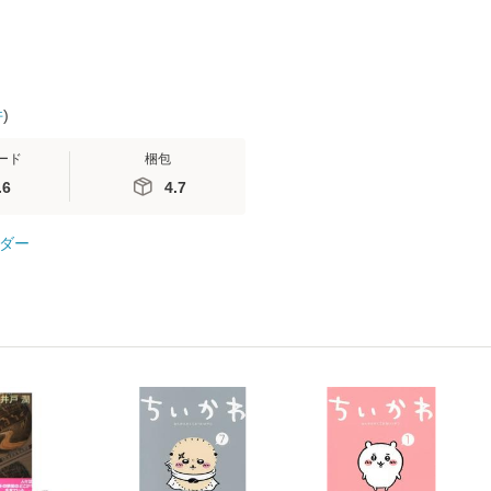
件
)
ード
梱包
.6
4.7
ダー