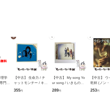
3
4
5
管理学
【中古】 生命力 / チ
【中古】 My song Yo
【中古】 ウ
専門職
ャットモンチー / キュ
ur song / いきものが
乾杯 (ノン
ントス
ーンレコード [CD]
かり / [CD]【メール便
ト) / 東野圭
355
289
253
円
円
円
(看護
【メール便送料無料】
送料無料】
社 [文庫]
 / 手
料無料】
 南江