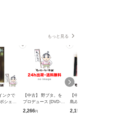
もっと見る
6
7
8
インクで
【中古】 野ブタ。を
【中古】 寒水魚 / 中
【中古】
・ポシェッ
プロデュース [DVD-B
島みゆき / [CD]【メー
カメムシ
吾 / 祥伝
OX] / バップ [DVD]
ル便送料無料】
語る / 
2,266
2,150
2,266
円
円
円
【メール便送
【メール便送料無料】
ワークい
会、吉田元重
夫 / 新評
【メール