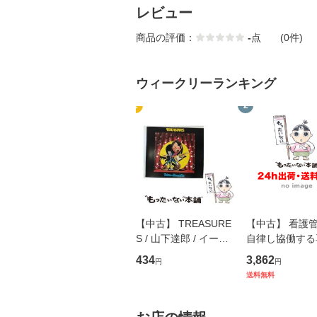
レビュー
商品の評価：
-
点
(0件)
ウィークリーランキング
1
2
【中古】 TREASURE
【中古】 看護
S / 山下達郎 / イース
自律し協働する
トウエスト・ジャパン
の看護マネジメ
434
3,862
円
円
[CD]【メール便送料無
キル 改訂第3版 
送料無料
料】
学テキストNiCE)
島恵 藤本幸三 /
堂 [単行