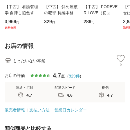
【中古】 看護管理
【中古】 斜め屋敷
【中古】 FOREVE
【
学 自律し協働する
の犯罪 長編本格推
R LOVE（初回生
せば
専門職の看護マネ
理小説 (光文社文
産限定盤） / 清水
VD
3,969
329
289
2,8
円
円
円
ジメントスキル 改
庫) / 島田荘司 / 光
翔太×加藤ミリヤ /
タ
送料無料
送料
訂第3版 (看護学テ
文社 [文庫]【メー
[CD]【メール便送
ター
キストNiCE) / 手島
ル便送料無料】
料無料】
VD
恵 藤本幸三 / 南江
料
お店の情報
堂 [単行
もったいない本舗
0
4.7
お店の評価：
点
(
829
件
)
連絡・応対
配送スピード
梱包
4.7
4.6
4.7
販売者情報
支払い方法
営業日カレンダー
類似商品と比較する