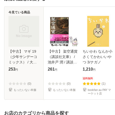
今見ている商品
【中古】 マギ 19
【中古】 架空通貨
ちいかわ なんか小
（少年サンデーコ
（講談社文庫） /
さくてかわいいや
ミックス） / 大高
池井戸 潤 / 講談社
つ 3/ナガノ
忍 / 小学館 [コミッ
[文庫]【メール便送
253
261
1,210
円
円
円
ク]【メール便送料
料無料】
無料】
送料無料
(0)
(0)
(1)
もったいない本舗
もったいない本舗
bookfan au PAY マ
ーケット店
お店のカテゴリから商品を探す