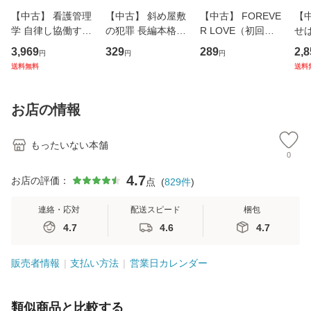
【中古】 看護管理
【中古】 斜め屋敷
【中古】 FOREVE
【
学 自律し協働する
の犯罪 長編本格推
R LOVE（初回生
せば
専門職の看護マネ
理小説 (光文社文
産限定盤） / 清水
VD
3,969
329
289
2,8
円
円
円
ジメントスキル 改
庫) / 島田荘司 / 光
翔太×加藤ミリヤ /
タ
送料無料
送料
訂第3版 (看護学テ
文社 [文庫]【メー
[CD]【メール便送
ター
キストNiCE) / 手島
ル便送料無料】
料無料】
VD
恵 藤本幸三 / 南江
料
お店の情報
堂 [単行
もったいない本舗
0
4.7
お店の評価：
点
(
829
件
)
連絡・応対
配送スピード
梱包
4.7
4.6
4.7
販売者情報
支払い方法
営業日カレンダー
類似商品と比較する