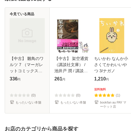
今見ている商品
【中古】 雛鳥のワ
【中古】 架空通貨
ちいかわ なんか小
ルツ 7 （マーガレ
（講談社文庫） /
さくてかわいいや
ットコミックス） /
池井戸 潤 / 講談社
つ 3/ナガノ
里中 実華 / 集英社
[文庫]【メール便送
336
261
1,210
円
円
円
[コミック]【メール
料無料】
便送料無料】
送料無料
(0)
(0)
(1)
もったいない本舗
もったいない本舗
bookfan au PAY マ
ーケット店
お店のカテゴリから商品を探す