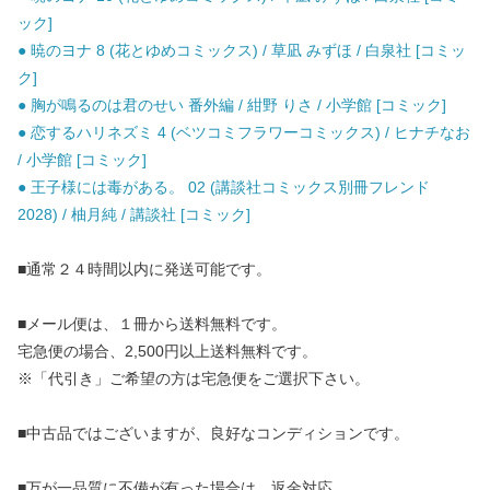
ック]
● 暁のヨナ 8 (花とゆめコミックス) / 草凪 みずほ / 白泉社 [コミッ
ク]
● 胸が鳴るのは君のせい 番外編 / 紺野 りさ / 小学館 [コミック]
● 恋するハリネズミ 4 (ベツコミフラワーコミックス) / ヒナチなお
/ 小学館 [コミック]
● 王子様には毒がある。 02 (講談社コミックス別冊フレンド
2028) / 柚月純 / 講談社 [コミック]
■通常２４時間以内に発送可能です。
■メール便は、１冊から送料無料です。
宅急便の場合、2,500円以上送料無料です。
※「代引き」ご希望の方は宅急便をご選択下さい。
■中古品ではございますが、良好なコンディションです。
■万が一品質に不備が有った場合は、返金対応。