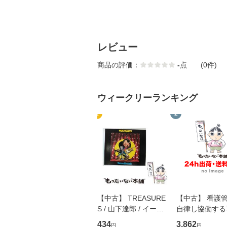
レビュー
商品の評価：
-
点
(0件)
ウィークリーランキング
1
2
【中古】 TREASURE
【中古】 看護
S / 山下達郎 / イース
自律し協働する
トウエスト・ジャパン
の看護マネジメ
434
3,862
円
円