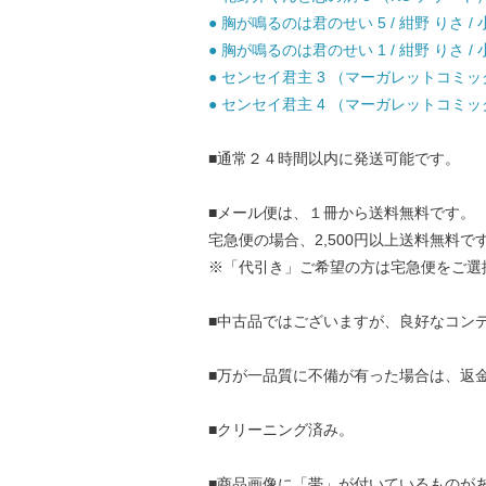
● 胸が鳴るのは君のせい 5 / 紺野 りさ / 
● 胸が鳴るのは君のせい 1 / 紺野 りさ / 
● センセイ君主 3 （マーガレットコミックス
● センセイ君主 4 （マーガレットコミックス
■通常２４時間以内に発送可能です。
■メール便は、１冊から送料無料です。
宅急便の場合、2,500円以上送料無料で
※「代引き」ご希望の方は宅急便をご選
■中古品ではございますが、良好なコン
■万が一品質に不備が有った場合は、返
■クリーニング済み。
■商品画像に「帯」が付いているものが