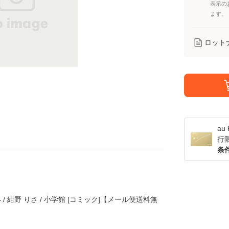
表示の
ます。
ロット
a
行
条
/ 紺野 りさ / 小学館 [コミック]【メール便送料無