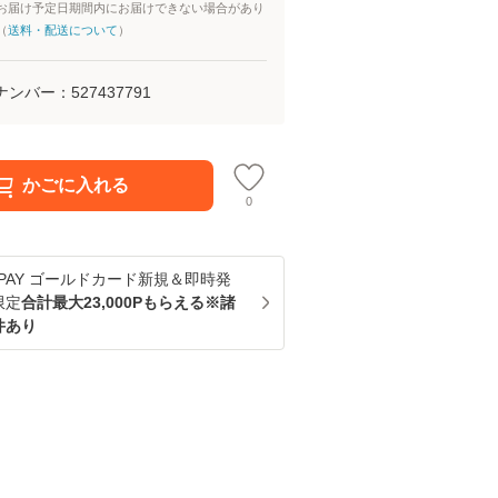
お届け予定日期間内にお届けできない場合があり
（
送料・配送について
）
ナンバー：
527437791
かごに入れる
0
u PAY ゴールドカード新規＆即時発
限定
合計最大23,000Pもらえる※諸
件あり