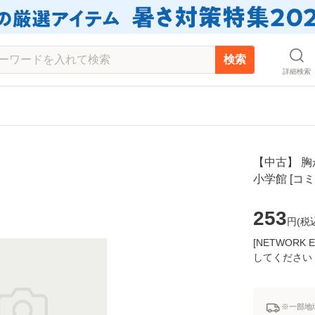
検索
詳細検索
【中古】 胸が
小学館 [コ
253
円(
税
[NETWOR
してください
※一部地