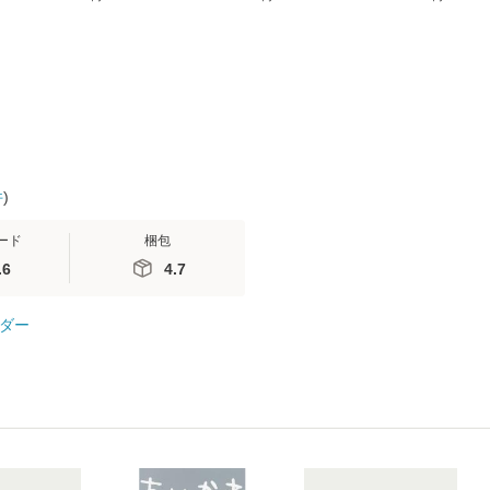
(看護
【メール便送料無料】
送料無料】
社 [文庫]
 / 手
料無料】
 南江
件
)
ード
梱包
.6
4.7
ダー