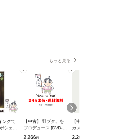
もっと見る
6
7
8
インクで
【中古】 野ブタ。を
【中古】 明日なき森
【中古】
・ポシェッ
プロデュース [DVD-B
カメムシ先生が熊野で
からだの
吾 / 祥伝
OX] / バップ [DVD]
語る / 熊野の森ネット
四季 / 藤
2,266
2,266
1,691
円
円
円