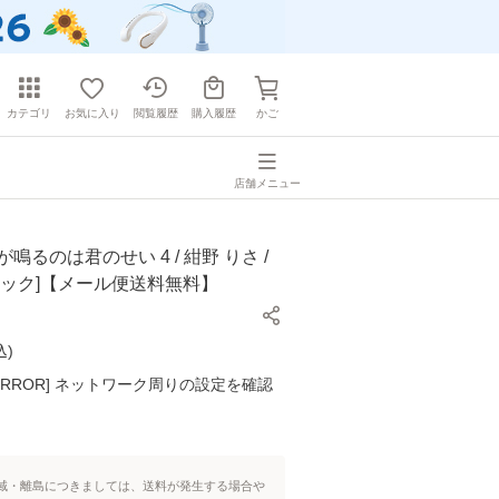
カテゴリ
お気に入り
閲覧履歴
購入履歴
かご
店舗メニュー
鳴るのは君のせい 4 / 紺野 りさ /
ミック]【メール便送料無料】
込
)
K ERROR] ネットワーク周りの設定を確認
域・離島につきましては、送料が発生する場合や