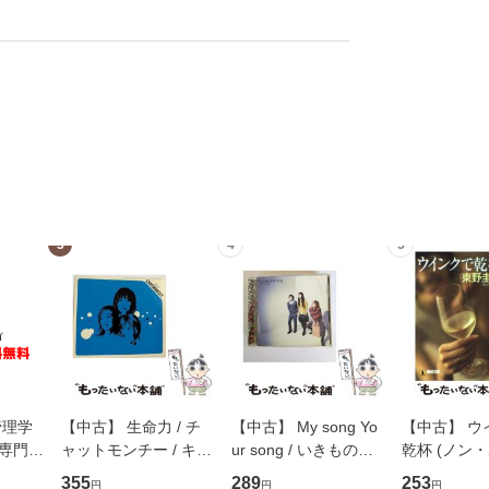
3
4
5
管理学
【中古】 生命力 / チ
【中古】 My song Yo
【中古】 ウ
専門職
ャットモンチー / キュ
ur song / いきものが
乾杯 (ノン
ントス
ーンレコード [CD]
かり / [CD]【メール便
ト) / 東野圭
355
289
253
円
円
円