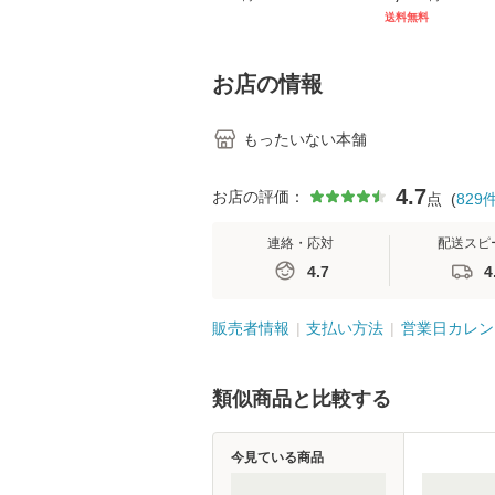
[CD]【メール便送料無
キル 改訂第3版 
送料無料
料】
学テキストNiCE)
島恵 藤本幸三 /
堂 [単行
お店の情報
もったいない本舗
4.7
お店の評価：
点
(
829
連絡・応対
配送スピ
4.7
4
販売者情報
支払い方法
営業日カレン
類似商品と比較する
今見ている商品