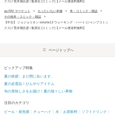
クス) / 荒木飛呂彦 / 集英社 [コミック]【メール便送料無料】
au PAY マーケット
>
もったいない本舗
>
本・コミック・雑誌
>
その他本・コミック・雑誌
>
【中古】 ジョジョリオン volume13 ウォーキング・ハート (ジャンプコミッ
クス) / 荒木飛呂彦 / 集英社 [コミック]【メール便送料無料】
ページトップへ
ピックアップ特集
夏の挨拶、まだ間に合います。
夏の必需品！ひんやりアイテム
旬の美味しさをお届け！夏の瑞々しい果物
注目のカテゴリ
ビール・発泡酒
チューハイ
水
お茶飲料
ソフトドリンク