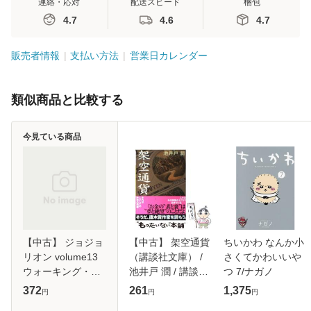
連絡・応対
配送スピード
梱包
4.7
4.6
4.7
販売者情報
支払い方法
営業日カレンダー
類似商品と比較する
今見ている商品
【中古】 ジョジョ
【中古】 架空通貨
ちいかわ なんか小
リオン volume13
（講談社文庫） /
さくてかわいいや
ウォーキング・ハ
池井戸 潤 / 講談社
つ 7/ナガノ
ート (ジャンプコ
[文庫]【メール便送
372
261
1,375
円
円
円
ミックス) / 荒木飛
料無料】