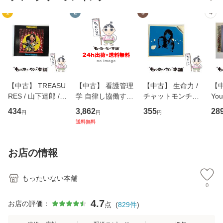
1
2
3
4
【中古】 TREASU
【中古】 看護管理
【中古】 生命力 /
【中
RES / 山下達郎 /
学 自律し協働する
チャットモンチー /
You
イーストウエス
専門職の看護マネ
キューンレコード
のがか
434
3,862
355
28
円
円
円
ト・ジャパン [CD]
ジメントスキル 改
[CD]【メール便送
【
送料無料
【メール便送料無
訂第3版 (看護学テ
料無料】
料
料】
キストNiCE) / 手島
恵 藤本幸三 / 南江
お店の情報
堂 [単行
もったいない本舗
0
4.7
お店の評価：
点
(
829
件
)