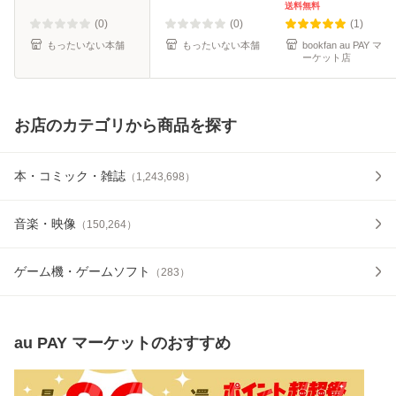
呂彦 / 集英社 [コミ
送料無料
ック]【メール便送
(0)
(0)
(1)
料無料】
もったいない本舗
もったいない本舗
bookfan au PAY マ
ーケット店
お店のカテゴリから商品を探す
本・コミック・雑誌
（
1,243,698
）
音楽・映像
（
150,264
）
ゲーム機・ゲームソフト
（
283
）
au PAY マーケット
のおすすめ