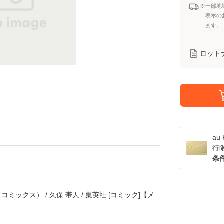
※一部地
表示の
ます。
ロット
a
行
条
 コミックス） / 久保 帯人 / 集英社 [コミック]【メ