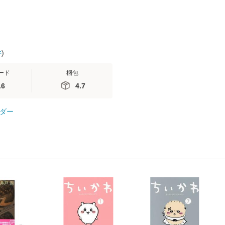
件
)
ード
梱包
.6
4.7
ダー