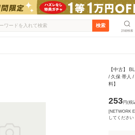
検索
詳細検索
【中古】 B
/ 久保 帯人
料】
253
円(
税
[NETWOR
してください