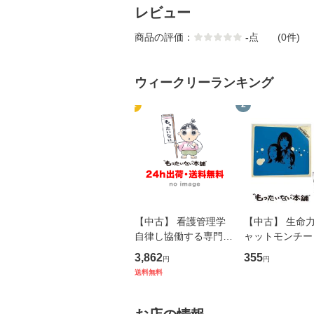
レビュー
商品の評価：
-
点
(0件)
ウィークリーランキング
1
2
【中古】 看護管理学
【中古】 生命力 
自律し協働する専門職
ャットモンチー 
の看護マネジメントス
ーンレコード [C
3,862
355
円
円
キル 改訂第3版 (看護
【メール便送料
送料無料
学テキストNiCE) / 手
島恵 藤本幸三 / 南江
堂 [単行