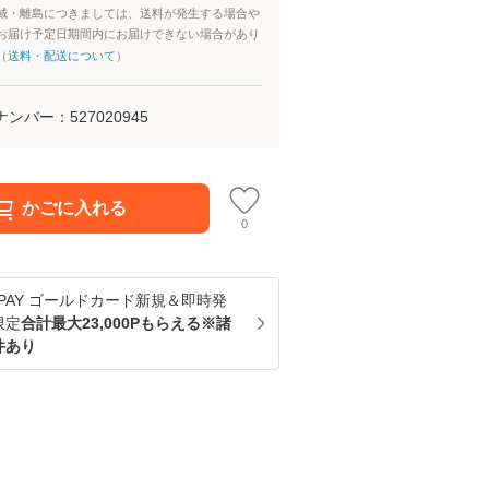
域・離島につきましては、送料が発生する場合や
お届け予定日期間内にお届けできない場合があり
（
送料・配送について
）
ナンバー：
527020945
かごに入れる
0
u PAY ゴールドカード新規＆即時発
限定
合計最大23,000Pもらえる※諸
件あり