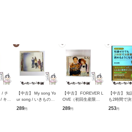
3
4
5
/ チ
【中古】 My song Yo
【中古】 FOREVER L
【中古】 知
/ キュ
ur song / いきものが
OVE（初回生産限定
も2時間で
D]
かり / [CD]【メール便
盤） / 清水翔太×加藤
めるようにな
289
289
253
円
円
円
無料】
送料無料】
ミリヤ / [CD]【メール
計超入門！ /
便送料無料】
隆 / 高橋書
（ソフトカバ
【メール便