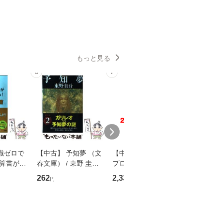
もっと見る
6
7
8
識ゼロで
【中古】 予知夢 （文
【中古】 野ブタ。を
【中古】 
決算書が読
春文庫） / 東野 圭吾 /
プロデュース [DVD-B
島みゆき / [CD]【
る！ 会
文藝春秋 [文庫]【メー
OX] / バップ [DVD]
ル便送料
262
2,335
2,150
円
円
円
 佐伯 良
ル便送料無料】
【メール便送料無料】
店 [単行本
ー）]
送