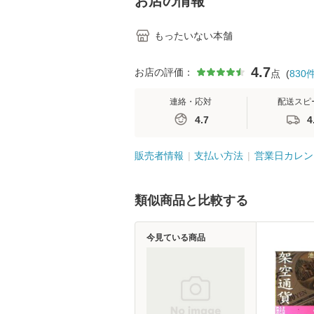
お店の情報
もったいない本舗
4.7
お店の評価：
点
(
830
連絡・応対
配送スピ
4.7
4
販売者情報
支払い方法
営業日カレン
類似商品と比較する
今見ている商品