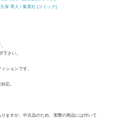
 久保 帯人 / 集英社 [コミック]
す。
択下さい。
ディションです。
金対応。
ありますが、中古品のため、実際の商品には付いて