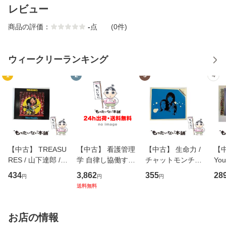
レビュー
商品の評価：
-
点
(0件)
ウィークリーランキング
1
2
3
4
【中古】 TREASU
【中古】 看護管理
【中古】 生命力 /
【中
RES / 山下達郎 /
学 自律し協働する
チャットモンチー /
You
イーストウエス
専門職の看護マネ
キューンレコード
のがか
434
3,862
355
28
円
円
円
ト・ジャパン [CD]
ジメントスキル 改
[CD]【メール便送
【
送料無料
【メール便送料無
訂第3版 (看護学テ
料無料】
料
料】
キストNiCE) / 手島
恵 藤本幸三 / 南江
お店の情報
堂 [単行