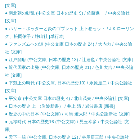
[文庫]
● 南北朝の動乱 (中公文庫 日本の歴史 9) / 佐藤進一 / 中央公論社
[文庫]
● ハリー・ポッターと炎のゴブレット 上下巻セット / J.K.ローリン
グ、松岡佑子 / 静山社 [単行本]
● ファシズムへの道 (中公文庫 日本の歴史 24) / 大内力 / 中央公論
社 [文庫]
● 江戸開府 (中公文庫, 日本の歴史 13) / 辻達也 / 中央公論社 [文庫]
● 近代国家の出発 (中公文庫, 日本の歴史 21) / 色川大吉 / 中央公論
社 [文庫]
● 下剋上の時代 (中公文庫, 日本の歴史10) / 永原慶二 / 中央公論社
[文庫]
● 平安京 (中公文庫 日本の歴史 4) / 北山茂夫 / 中央公論社 [文庫]
● 日本の歴史 上 （岩波新書） / 井上 清 / 岩波書店 [新書]
● 歴史の中の日本 (中公文庫) / 司馬 遼太郎 / 中央公論新社 [文庫]
● 元禄時代 日本の歴史16 (中公文庫) / 児玉幸多 / 中央公論社 [文
庫]
● 天下一統 (中公文庫, 日本の歴史 12) / 林屋辰三郎 / 中央公論社