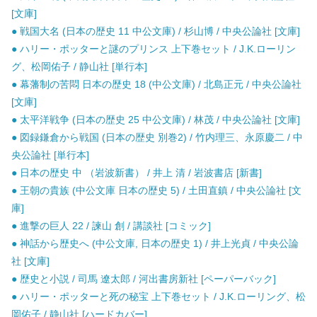
[文庫]
● 戦国大名 (日本の歴史 11 中公文庫) / 杉山博 / 中央公論社 [文庫]
● ハリー・ポッターと謎のプリンス 上下巻セット / J.K.ローリン
グ、松岡佑子 / 静山社 [単行本]
● 幕藩制の苦悶 日本の歴史 18 (中公文庫) / 北島正元 / 中央公論社
[文庫]
● 太平洋戦争 (日本の歴史 25 中公文庫) / 林茂 / 中央公論社 [文庫]
● 図録鎌倉から戦国 (日本の歴史 別巻2) / 竹内理三、永原慶二 / 中
央公論社 [単行本]
● 日本の歴史 中 （岩波新書） / 井上 清 / 岩波書店 [新書]
● 王朝の貴族 (中公文庫 日本の歴史 5) / 土田直鎮 / 中央公論社 [文
庫]
● 進撃の巨人 22 / 諫山 創 / 講談社 [コミック]
● 神話から歴史へ (中公文庫, 日本の歴史 1) / 井上光貞 / 中央公論
社 [文庫]
● 歴史と小説 / 司馬 遼太郎 / 河出書房新社 [ペーパーバック]
● ハリー・ポッターと死の秘宝 上下巻セット / J.K.ローリング、松
岡佑子 / 静山社 [ハードカバー]