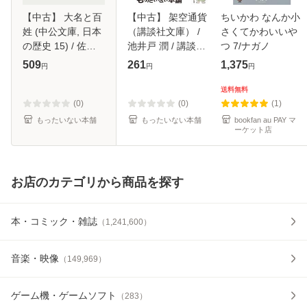
【中古】 大名と百
【中古】 架空通貨
ちいかわ なんか小
姓 (中公文庫, 日本
（講談社文庫） /
さくてかわいいや
の歴史 15) / 佐々
池井戸 潤 / 講談社
つ 7/ナガノ
木潤之介 / 中央公
[文庫]【メール便送
509
261
1,375
円
円
円
論社 [文庫]【メー
料無料】
ル便送料無料】
送料無料
(0)
(0)
(1)
もったいない本舗
もったいない本舗
bookfan au PAY マ
ーケット店
お店のカテゴリから商品を探す
本・コミック・雑誌
（
1,241,600
）
音楽・映像
（
149,969
）
ゲーム機・ゲームソフト
（
283
）