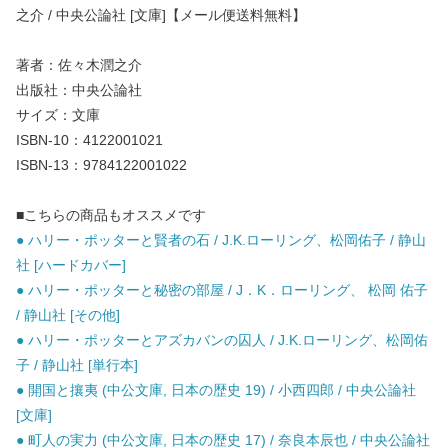
之介 / 中央公論社 [文庫]【メール便送料無料】
著者：佐々木潤之介
出版社：中央公論社
サイズ：文庫
ISBN-10：4122001021
ISBN-13：9784122001022
■こちらの商品もオススメです
● ハリー・ポッターと賢者の石 / J.K.ローリング、松岡佑子 / 静山
社 [ハードカバー]
● ハリー・ポッターと秘密の部屋 / J．K．ローリング、 松岡 佑子
/ 静山社 [その他]
● ハリー・ポッターとアズカバンの囚人 / J.K.ローリング、松岡佑
子 / 静山社 [単行本]
● 開国と攘夷 (中公文庫, 日本の歴史 19) / 小西四郎 / 中央公論社
[文庫]
● 町人の実力 (中公文庫, 日本の歴史 17) / 奈良本辰也 / 中央公論社