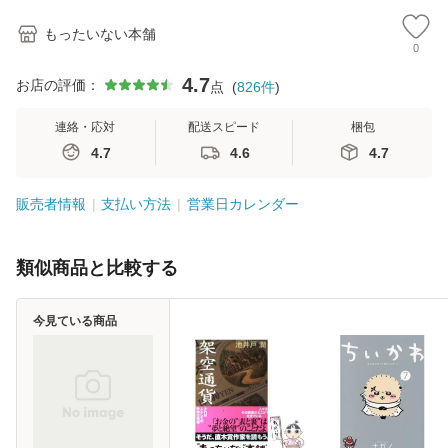
もったいない本舗
0
4.7
お店の評価：
点
(
826
件
)
連絡・応対
配送スピード
梱包
4.7
4.6
4.7
販売者情報
支払い方法
営業日カレンダー
類似商品と比較する
今見ている商品