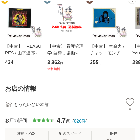
1
2
3
4
【中古】 TREASU
【中古】 看護管理
【中古】 生命力 /
【中
RES / 山下達郎 /
学 自律し協働する
チャットモンチー /
You
イーストウエス
専門職の看護マネ
キューンレコード
のがか
434
3,862
355
28
円
円
円
ト・ジャパン [CD]
ジメントスキル 改
[CD]【メール便送
【
送料無料
【メール便送料無
訂第3版 (看護学テ
料無料】
料
料】
キストNiCE) / 手島
恵 藤本幸三 / 南江
お店の情報
堂 [単行
もったいない本舗
0
4.7
お店の評価：
点
(
826
件
)
連絡・応対
配送スピード
梱包