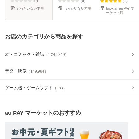
(0)
(0)
(1)
もったいない本舗
もったいない本舗
bookfan au PAY マ
ーケット店
お店のカテゴリから商品を探す
本・コミック・雑誌
（
1,241,849
）
音楽・映像
（
149,984
）
ゲーム機・ゲームソフト
（
283
）
au PAY マーケット
のおすすめ