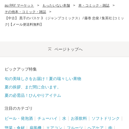
au PAY マーケット
>
もったいない本舗
>
本・コミック・雑誌
>
その他本・コミック・雑誌
>
【中古】 黒子のバスケ 3 （ジャンプコミックス） / 藤巻 忠俊 / 集英社 [コミッ
ク]【メール便送料無料】
ページトップへ
ピックアップ特集
旬の美味しさをお届け！夏の瑞々しい果物
夏の挨拶、まだ間に合います。
夏の必需品！ひんやりアイテム
注目のカテゴリ
ビール・発泡酒
チューハイ
水
お茶飲料
ソフトドリンク
惣菜・食材
扇風機
エアコン
フルーツ
ヘアケア
肉