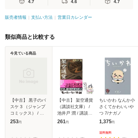
4.7
4.6
4.7
販売者情報
支払い方法
営業日カレンダー
類似商品と比較する
今見ている商品
【中古】 黒子のバ
【中古】 架空通貨
ちいかわ なんか小
スケ 3 （ジャンプ
（講談社文庫） /
さくてかわいいや
コミックス） / 藤
池井戸 潤 / 講談社
つ 7/ナガノ
巻 忠俊 / 集英社
[文庫]【メール便送
253
261
1,375
円
円
円
[コミック]【メール
料無料】
便送料無料】
送料無料