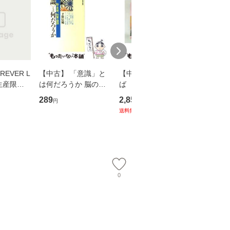
EVER L
【中古】 「意識」と
【中古】 耳をすませ
【中古】
生産限定
は何だろうか 脳の来
ば 〈2枚組〉 [DVD] /
も2時間
翔太×加藤
歴、知覚の錯誤 （講
ブエナ・ビスタ・ホー
めるよう
289
2,852
253
円
円
円
談社現代新書） / 下条
ム・エンターテイメン
計超入門！
送料無料
】
信輔 / 講談社 [新書]
ト [DVD]【メール便送
隆 / 高
【メール便送料無料】
料無料】
（ソフト
【メール
0