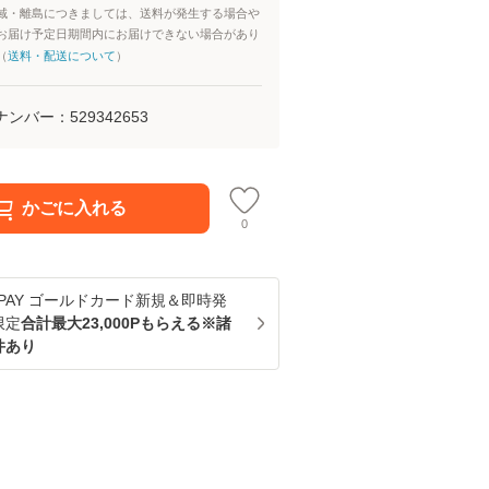
域・離島につきましては、送料が発生する場合や
お届け予定日期間内にお届けできない場合があり
（
送料・配送について
）
ナンバー：
529342653
かごに入れる
0
u PAY ゴールドカード新規＆即時発
限定
合計最大23,000Pもらえる※諸
件あり