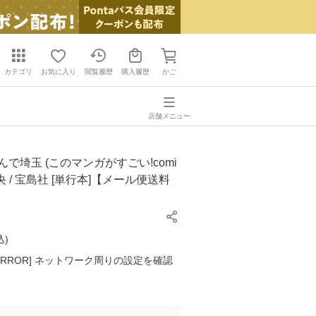
カテゴリ
お気に入り
閲覧履歴
購入履歴
かご
店舗メニュー
んで埼玉 (このマンガがすごい!comi
夜峰央 / 宝島社 [単行本]【メール便送料
込
)
K ERROR] ネットワーク周りの設定を確認