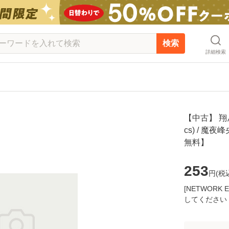
検索
詳細検索
【中古】 翔
cs) / 魔
無料】
253
円(
税
[NETWOR
してください