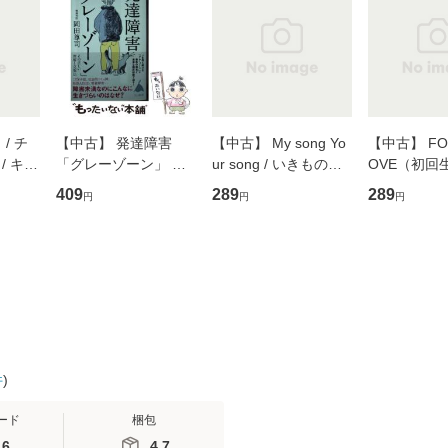
/ チ
【中古】 発達障害
【中古】 My song Yo
【中古】 FOR
/ キュ
「グレーゾーン」 そ
ur song / いきものが
OVE（初回
D]
の正しい理解と克服法
かり / [CD]【メール便
盤） / 清水
409
289
289
円
円
円
無料】
(SB新書 572) / 岡田尊
送料無料】
ミリヤ / [CD]【メール
司 / ＳＢクリエイティ
便送料無料
ブ [新書]【メール便送
料無料】
件
)
ード
梱包
.6
4.7