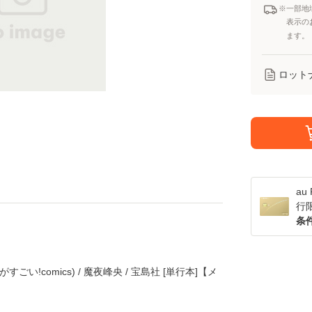
※一部地
表示の
ます。
ロット
a
行
条
い!comics) / 魔夜峰央 / 宝島社 [単行本]【メ