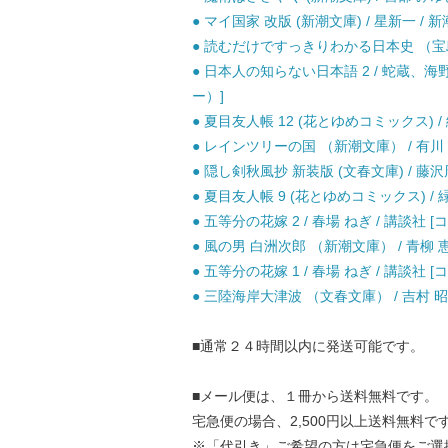
● マイ国家 改版 (新潮文庫) / 星新一 / 新
● 読むだけですっきりわかる日本史 （宝島社
● 日本人の知らない日本語 2 / 蛇蔵、
ー）]
● 夏目友人帳 12 (花とゆめコミックス) / 
● レインツリーの国 （新潮文庫） / 有川 浩
● 隠し剣秋風抄 新装版 (文春文庫) / 藤沢周
● 夏目友人帳 9 (花とゆめコミックス) / 緑
● 五等分の花嫁 2 / 春場 ねぎ / 講談社 [
● 風の男 白洲次郎 （新潮文庫） / 青柳 恵介
● 五等分の花嫁 1 / 春場 ねぎ / 講談社 [
● 三陸海岸大津波 （文春文庫） / 吉村 昭 
■通常２４時間以内に発送可能です。
■メール便は、１冊から送料無料です。
宅急便の場合、2,500円以上送料無料で
※「代引き」ご希望の方は宅急便をご選