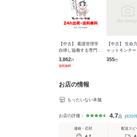
【中古】 看護管理学
【中古】 生命力 
自律し協働する専門職
ャットモンチー 
の看護マネジメントス
ーンレコード [C
3,862
355
円
円
キル 改訂第3版 (看護
【メール便送料
送料無料
学テキストNiCE) / 手
島恵 藤本幸三 / 南江
堂 [単行
お店の情報
もったいない本舗
4.7
お店の評価：
点
(
830
連絡・応対
配送スピ
4.7
4