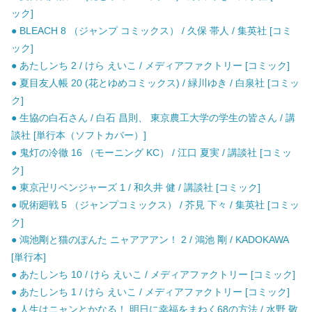
ック]
● BLEACH 8 （ジャンプ コミックス） / 久保 帯人 / 集英社 [コミ
ック]
● あたしンち 2 / けら えいこ / メディアファクトリー [コミック]
● 夏目友人帳 20 (花とゆめコミックス) / 緑川ゆき / 白泉社 [コミッ
ク]
● 生協の白石さん / 白石 昌則、 東京農工大学の学生の皆さん / 講
談社 [単行本（ソフトカバー）]
● 鬼灯の冷徹 16 （モーニング KC） / 江口 夏実 / 講談社 [コミッ
ク]
● 東京卍リベンジャーズ 1 / 和久井 健 / 講談社 [コミック]
● 呪術廻戦 5 （ジャンプコミックス） / 芥見 下々 / 集英社 [コミッ
ク]
● 鴻池剛と猫のぽんた ニャアアアン！ 2 / 鴻池 剛 / KADOKAWA
[単行本]
● あたしンち 10 / けら えいこ / メディアファクトリー [コミック]
● あたしンち 1 / けら えいこ / メディアファクトリー [コミック]
● 人生はニャンとかなる！ 明日に幸福をまねく68の方法 / 水野 敬