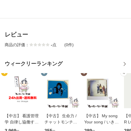
レビュー
商品の評価：
-
点
(0件)
ウィークリーランキング
1
2
3
4
【中古】 看護管理
【中古】 生命力 /
【中古】 My song
【中
学 自律し協働する
チャットモンチー /
Your song / いきも
R 
専門職の看護マネ
キューンレコード
のがかり / [CD]
産限
3,969
355
289
28