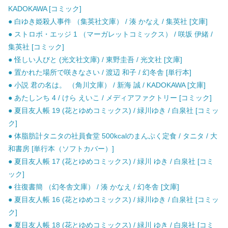
KADOKAWA [コミック]
● 白ゆき姫殺人事件 （集英社文庫） / 湊 かなえ / 集英社 [文庫]
● ストロボ・エッジ 1 （マーガレットコミックス） / 咲坂 伊緒 /
集英社 [コミック]
● 怪しい人びと (光文社文庫) / 東野圭吾 / 光文社 [文庫]
● 置かれた場所で咲きなさい / 渡辺 和子 / 幻冬舎 [単行本]
● 小説 君の名は。 （角川文庫） / 新海 誠 / KADOKAWA [文庫]
● あたしンち 4 / けら えいこ / メディアファクトリー [コミック]
● 夏目友人帳 19 (花とゆめコミックス) / 緑川ゆき / 白泉社 [コミッ
ク]
● 体脂肪計タニタの社員食堂 500kcalのまんぷく定食 / タニタ / 大
和書房 [単行本（ソフトカバー）]
● 夏目友人帳 17 (花とゆめコミックス) / 緑川 ゆき / 白泉社 [コミ
ック]
● 往復書簡 （幻冬舎文庫） / 湊 かなえ / 幻冬舎 [文庫]
● 夏目友人帳 16 (花とゆめコミックス) / 緑川ゆき / 白泉社 [コミッ
ク]
● 夏目友人帳 18 (花とゆめコミックス) / 緑川 ゆき / 白泉社 [コミ