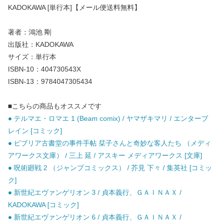
KADOKAWA [単行本]【メール便送料無料】
著者：鴻池 剛
出版社：KADOKAWA
サイズ：単行本
ISBN-10：404730543X
ISBN-13：9784047305434
■こちらの商品もオススメです
● テルマエ・ロマエ 1 (Beam comix) / ヤマザキマリ / エンターブ
レイン [コミック]
● ビブリア古書堂の事件手帖 栞子さんと奇妙な客人たち （メディ
アワークス文庫） / 三上 延 / アスキー メディアワークス [文庫]
● 呪術廻戦 2 （ジャンプコミックス） / 芥見 下々 / 集英社 [コミッ
ク]
● 新世紀エヴァンゲリオン 3 / 貞本義行、ＧＡＩＮＡＸ /
KADOKAWA [コミック]
● 新世紀エヴァンゲリオン 6 / 貞本義行、ＧＡＩＮＡＸ /