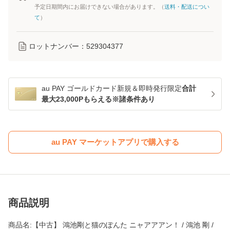
予定日期間内にお届けできない場合があります。（
送料・配送につい
て
）
ロットナンバー：
529304377
au PAY ゴールドカード新規＆即時発行限定
合計
最大23,000Pもらえる※諸条件あり
au PAY マーケットアプリで購入する
商品説明
商品名:【中古】 鴻池剛と猫のぽんた ニャアアアン！ / 鴻池 剛 /