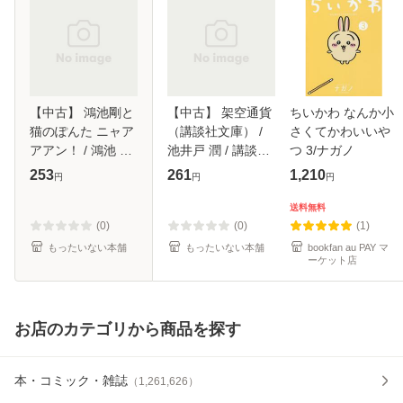
【中古】 鴻池剛と
【中古】 架空通貨
ちいかわ なんか小
猫のぽんた ニャア
（講談社文庫） /
さくてかわいいや
アアン！ / 鴻池 剛
池井戸 潤 / 講談社
つ 3/ナガノ
/ KADOKAWA [単
[文庫]【メール便送
253
261
1,210
円
円
円
行本]【メール便送
料無料】
料無料】
送料無料
(0)
(0)
(1)
もったいない本舗
もったいない本舗
bookfan au PAY マ
ーケット店
お店のカテゴリから商品を探す
本・コミック・雑誌
（
1,261,626
）