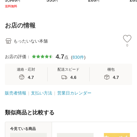
円
円
円
ジメントスキル 改
[CD]【メール便送
【メール便送料無
翔太
送料無料
訂第3版 (看護学テ
料無料】
料】
[C
キストNiCE) / 手島
料
恵 藤本幸三 / 南江
お店の情報
堂 [単行
もったいない本舗
0
4.7
お店の評価：
点
(
830
件
)
連絡・応対
配送スピード
梱包
4.7
4.6
4.7
販売者情報
支払い方法
営業日カレンダー
類似商品と比較する
今見ている商品