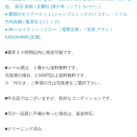
也、 長沼 直樹 / 文響社 [単行本（ソフトカバー）]
● 憂国のモリアーティ 1 (ジャンプコミックス) / コナン・ドイル、
竹内良輔 / 集英社 [コミック]
● 86ーエイティシックスー （電撃文庫） / 安里 アサト /
KADOKAWA [文庫]
■通常２４時間以内に発送可能です。
■メール便は、１冊から送料無料です。
宅急便の場合、2,500円以上送料無料です。
※「代引き」ご希望の方は宅急便をご選択下さい。
■中古品ではございますが、良好なコンディションです。
■万が一品質に不備が有った場合は、返金対応。
■クリーニング済み。