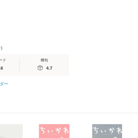
 / 手
便送料無料
 南江
件
)
ード
梱包
.6
4.7
ダー