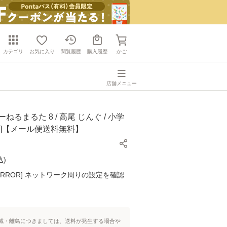
カテゴリ
お気に入り
閲覧履歴
購入履歴
かご
店舗メニュー
ねるまるた 8 / 高尾 じんぐ / 小学
ク]【メール便送料無料】
込
)
K ERROR] ネットワーク周りの設定を確認
域・離島につきましては、送料が発生する場合や