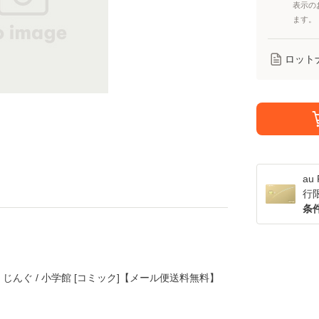
表示の
ます。
ロット
a
行
条
尾 じんぐ / 小学館 [コミック]【メール便送料無料】