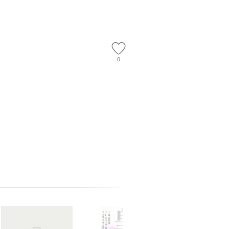
】
隆 / 高橋書店 [単行本
料無料】
（ソフトカバー）]
【メール便送
0