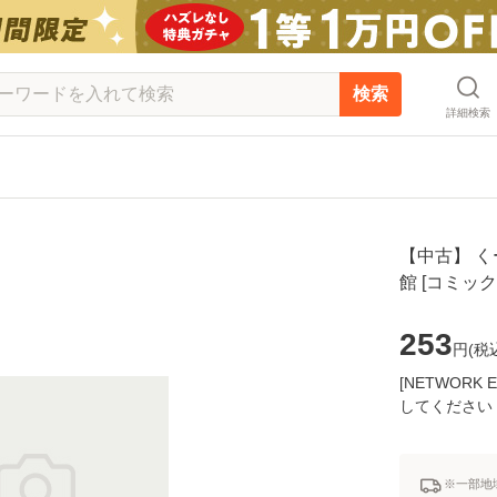
検索
詳細検索
【中古】 くー
館 [コミッ
253
円(
税
[NETWOR
してください
※一部地