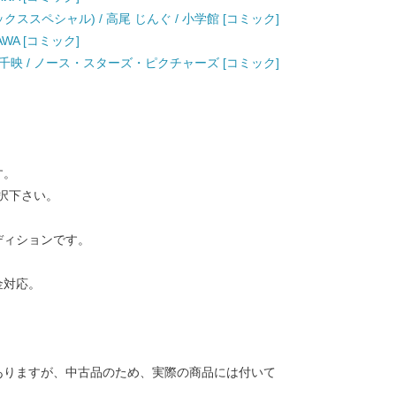
クススペシャル) / 高尾 じんぐ / 小学館 [コミック]
AWA [コミック]
新久千映 / ノース・スターズ・ピクチャーズ [コミック]
す。
択下さい。
ディションです。
金対応。
ありますが、中古品のため、実際の商品には付いて