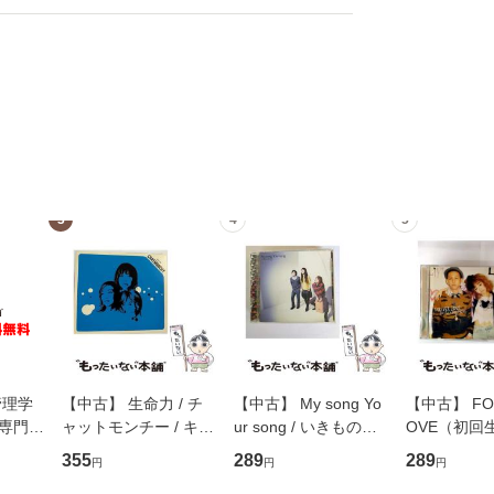
3
4
5
管理学
【中古】 生命力 / チ
【中古】 My song Yo
【中古】 FOR
専門職
ャットモンチー / キュ
ur song / いきものが
OVE（初回
ントス
ーンレコード [CD]
かり / [CD]【メール便
盤） / 清水
355
289
289
円
円
円
(看護
【メール便送料無料】
送料無料】
ミリヤ / [CD]【メール