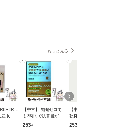
もっと見る
6
7
8
EVER L
【中古】 知識ゼロで
【中古】 ウインクで
【中古】
生産限定
も2時間で決算書が読
乾杯 (ノン・ポシェッ
春文庫） /
翔太×加藤
めるようになる！ 会
ト) / 東野圭吾 / 祥伝
文藝春秋 
253
253
262
円
円
円
計超入門！ / 佐伯 良
社 [文庫]【メール便送
ル便送料