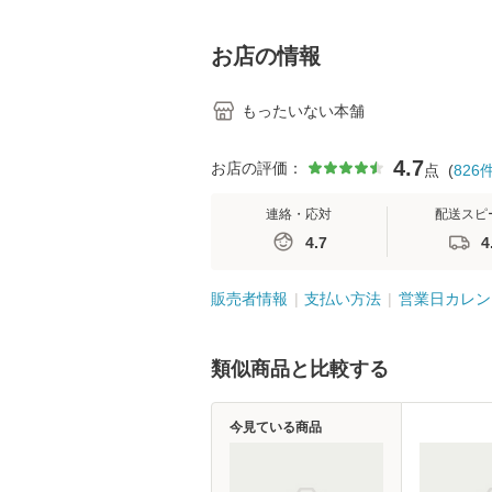
料】
学テキストNiCE)
島恵 藤本幸三 /
堂 [単行
お店の情報
もったいない本舗
4.7
お店の評価：
点
(
826
連絡・応対
配送スピ
4.7
4
販売者情報
支払い方法
営業日カレン
類似商品と比較する
今見ている商品