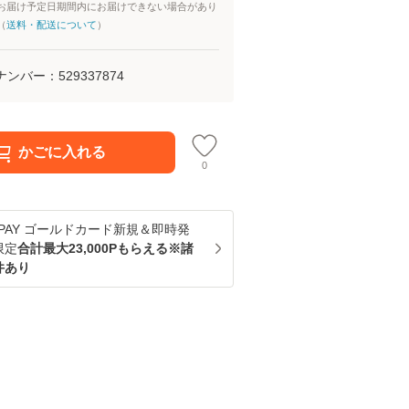
お届け予定日期間内にお届けできない場合があり
（
送料・配送について
）
ナンバー：
529337874
かごに入れる
0
u PAY ゴールドカード新規＆即時発
限定
合計最大23,000Pもらえる※諸
件あり