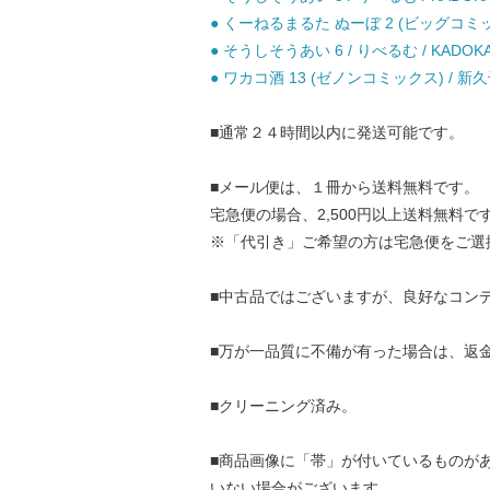
● くーねるまるた ぬーぼ 2 (ビッグコミッ
● そうしそうあい 6 / りべるむ / KADOK
● ワカコ酒 13 (ゼノンコミックス) / 
■通常２４時間以内に発送可能です。
■メール便は、１冊から送料無料です。
宅急便の場合、2,500円以上送料無料で
※「代引き」ご希望の方は宅急便をご選
■中古品ではございますが、良好なコン
■万が一品質に不備が有った場合は、返
■クリーニング済み。
■商品画像に「帯」が付いているものが
いない場合がございます。