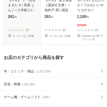
まるた 6 / 高尾 じ
（講談社文庫） /
さくてかわいいや
んぐ / 小学館 [コミ
池井戸 潤 / 講談社
つ 1/ナガノ
ック]【メール便送
[文庫]【メール便送
261
261
1,100
円
円
円
料無料】
料無料】
送料無料
(0)
(0)
(0)
もったいない本舗
もったいない本舗
bookfan au PAY マ
ーケット店
お店のカテゴリから商品を探す
本・コミック・雑誌
（
1,257,519
）
音楽・映像
（
151,163
）
ゲーム機・ゲームソフト
（
280
）