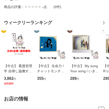
商品の評価：
-
点
(0件)
ウィークリーランキング
1
2
3
4
【中古】 看護管理
【中古】 生命力 /
【中古】 My song
【中
学 自律し協働する
チャットモンチー /
Your song / いきも
R 
専門職の看護マネ
キューンレコード
のがかり / [CD]
産限
3,862
355
289
28
円
円
円
ジメントスキル 改
[CD]【メール便送
【メール便送料無
翔太
送料無料
訂第3版 (看護学テ
料無料】
料】
[C
キストNiCE) / 手島
料
恵 藤本幸三 / 南江
お店の情報
堂 [単行