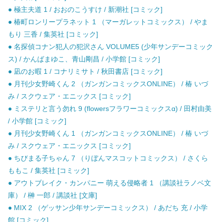
● 極主夫道 1 / おおのこうすけ / 新潮社 [コミック]
● 椿町ロンリープラネット 1 （マーガレットコミックス） / やま
もり 三香 / 集英社 [コミック]
● 名探偵コナン犯人の犯沢さん VOLUME5 (少年サンデーコミック
ス) / かんばまゆこ、青山剛昌 / 小学館 [コミック]
● 凪のお暇 1 / コナリミサト / 秋田書店 [コミック]
● 月刊少女野崎くん 2 （ガンガンコミックスONLINE） / 椿 いづ
み / スクウェア・エニックス [コミック]
● ミステリと言う勿れ 9 (flowersフラワーコミックスα) / 田村由美
/ 小学館 [コミック]
● 月刊少女野崎くん 1 （ガンガンコミックスONLINE） / 椿 いづ
み / スクウェア・エニックス [コミック]
● ちびまる子ちゃん 7 （りぼんマスコットコミックス） / さくら
ももこ / 集英社 [コミック]
● アウトブレイク・カンパニー 萌える侵略者 1 （講談社ラノベ文
庫） / 榊 一郎 / 講談社 [文庫]
● MIX 2 （ゲッサン少年サンデーコミックス） / あだち 充 / 小学
館 [コミック]