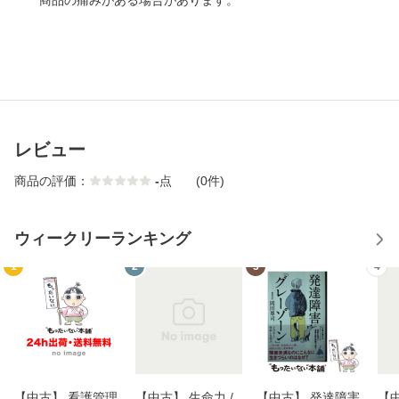
商品の痛みがある場合があります。
レビュー
商品の評価：
-
点
(0件)
ウィークリーランキング
1
2
3
4
【中古】 看護管理
【中古】 生命力 /
【中古】 発達障害
【中