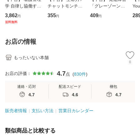
学 自律し協働する
チャットモンチー /
「グレーゾーン」
You
専門職の看護マネ
キューンレコード
その正しい理解と
のがか
3,862
355
409
28
円
円
円
ジメントスキル 改
[CD]【メール便送
克服法 (SB新書 57
【
送料無料
訂第3版 (看護学テ
料無料】
2) / 岡田尊司 / Ｓ
料
キストNiCE) / 手島
Ｂクリエイティブ
恵 藤本幸三 / 南江
[新書]【メール便送
お店の情報
堂 [単行
料無料】
もったいない本舗
0
4.7
お店の評価：
点
(
830
件
)
連絡・応対
配送スピード
梱包
4.7
4.6
4.7
販売者情報
支払い方法
営業日カレンダー
類似商品と比較する