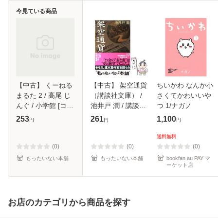
今見ている商品
【中古】 くーねる
【中古】 架空通貨
ちいかわ なんか小
まるた 2 / 高尾 じ
（講談社文庫） /
さくてかわいいや
んぐ / 小学館 [コミ
池井戸 潤 / 講談社
つ 1/ナガノ
ック]【メール便送
[文庫]【メール便送
253
261
1,100
円
円
円
料無料】
料無料】
送料無料
(0)
(0)
(0)
もったいない本舗
もったいない本舗
bookfan au PAY マ
ーケット店
お店のカテゴリから商品を探す