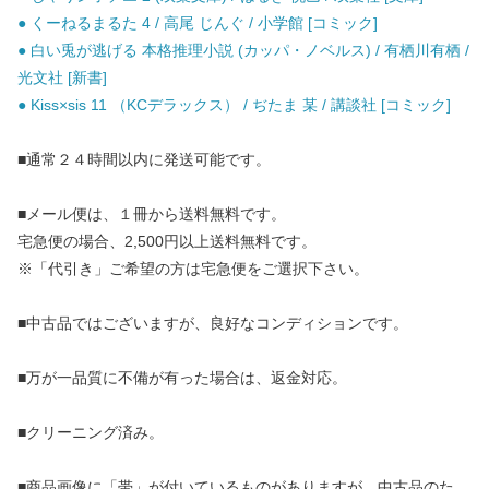
● くーねるまるた 4 / 高尾 じんぐ / 小学館 [コミック]
● 白い兎が逃げる 本格推理小説 (カッパ・ノベルス) / 有栖川有栖 /
光文社 [新書]
● Kiss×sis 11 （KCデラックス） / ぢたま 某 / 講談社 [コミック]
■通常２４時間以内に発送可能です。
■メール便は、１冊から送料無料です。
宅急便の場合、2,500円以上送料無料です。
※「代引き」ご希望の方は宅急便をご選択下さい。
■中古品ではございますが、良好なコンディションです。
■万が一品質に不備が有った場合は、返金対応。
■クリーニング済み。
■商品画像に「帯」が付いているものがありますが、中古品のた