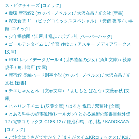
ズ・ピクチャーズ [コミック]
● 毒猿 新宿鮫2 (カッパ・ノベルス) / 大沢在昌 / 光文社 [新書]
● 深夜食堂 11 （ビッグコミックススペシャル） / 安倍 夜郎 / 小学
館 [コミック]
● 少年探偵団 / 江戸川 乱歩 / ポプラ社 [ペーパーバック]
● ゴールデンタイム 1 / 竹宮 ゆゆこ / アスキー メディアワークス
[文庫]
● RDG レッドデータガール 4 (世界遺産の少女) (角川文庫) / 荻原
規子 / 角川書店 [文庫]
● 新宿鮫 長編ハード刑事小説 (カッパ・ノベルス) / 大沢在昌 / 光
文社 [新書]
● チエちゃんと私 （文春文庫） / よしもと ばなな / 文藝春秋 [文
庫]
● じゃりン子チエ 1 (双葉文庫) / はるき 悦巳 / 双葉社 [文庫]
● とある科学の超電磁砲(レールガン) とある魔術の禁書目録外伝
12 (電撃コミックス C186-12) / 鎌池和馬、冬川基 / KADOKAWA
[コミック]
● ご注文はうさぎですか？ 7 (まんがタイムKRコミックス) / Koi /