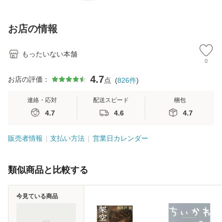
【メール便送料無
訂第3版 (看護学テ
料無料】
料
料】
キストNiCE) / 手島
恵 藤本幸三 / 南江
お店の情報
堂 [単行
もったいない本舗
0
4.7
お店の評価：
点
(
826
件
)
連絡・応対
配送スピード
梱包
4.7
4.6
4.7
販売者情報
支払い方法
営業日カレンダー
類似商品と比較する
今見ている商品