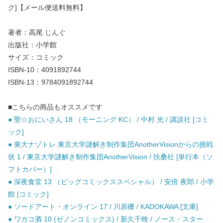
ク]【メール便送料無料】
著者：高尾 じんぐ
出版社：小学館
サイズ：コミック
ISBN-10：4091892744
ISBN-13：9784091892744
■こちらの商品もオススメです
● 聖☆おにいさん 18 （モーニング KC） / 中村 光 / 講談社 [コミ
ック]
● 東大ナゾトレ 東京大学謎解き制作集団AnotherVisionからの挑戦
状 1 / 東京大学謎解き制作集団AnotherVision / 扶桑社 [単行本（ソ
フトカバー）]
● 深夜食堂 13 （ビッグコミックススペシャル） / 安倍 夜郎 / 小学
館 [コミック]
● ソードアート・オンライン 17 / 川原礫 / KADOKAWA [文庫]
● ワカコ酒 10 (ゼノンコミックス) / 新久千映 / ノース・スター