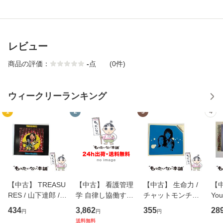
レビュー
商品の評価：
-
点
(0件)
ウィークリーランキング
1
2
3
4
【中古】 TREASU
【中古】 看護管理
【中古】 生命力 /
【中
RES / 山下達郎 /
学 自律し協働する
チャットモンチー /
You
イーストウエス
専門職の看護マネ
キューンレコード
のがか
434
3,862
355
28
円
円
円
ト・ジャパン [CD]
ジメントスキル 改
[CD]【メール便送
【
送料無料