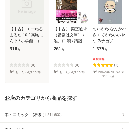
【中古】 くーねる
【中古】 架空通貨
ちいかわ なんか小
まるた 10 / 高尾 じ
（講談社文庫） /
さくてかわいいや
んぐ / 小学館 [コミ
池井戸 潤 / 講談社
つ 7/ナガノ
ック]【メール便送
[文庫]【メール便送
316
261
1,375
円
円
円
料無料】
料無料】
送料無料
(0)
(0)
(1)
もったいない本舗
もったいない本舗
bookfan au PAY マ
ーケット店
お店のカテゴリから商品を探す
本・コミック・雑誌
（
1,241,600
）