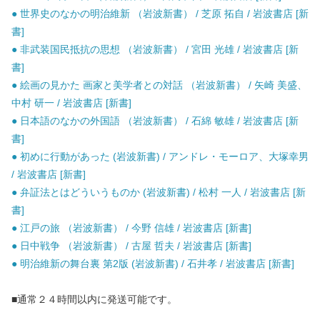
● 世界史のなかの明治維新 （岩波新書） / 芝原 拓自 / 岩波書店 [新
書]
● 非武装国民抵抗の思想 （岩波新書） / 宮田 光雄 / 岩波書店 [新
書]
● 絵画の見かた 画家と美学者との対話 （岩波新書） / 矢崎 美盛、
中村 研一 / 岩波書店 [新書]
● 日本語のなかの外国語 （岩波新書） / 石綿 敏雄 / 岩波書店 [新
書]
● 初めに行動があった (岩波新書) / アンドレ・モーロア、大塚幸男
/ 岩波書店 [新書]
● 弁証法とはどういうものか (岩波新書) / 松村 一人 / 岩波書店 [新
書]
● 江戸の旅 （岩波新書） / 今野 信雄 / 岩波書店 [新書]
● 日中戦争 （岩波新書） / 古屋 哲夫 / 岩波書店 [新書]
● 明治維新の舞台裏 第2版 (岩波新書) / 石井孝 / 岩波書店 [新書]
■通常２４時間以内に発送可能です。