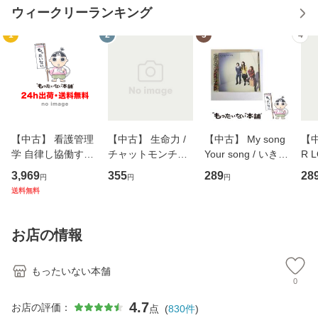
ウィークリーランキング
1
2
3
4
【中古】 看護管理
【中古】 生命力 /
【中古】 My song
【中
学 自律し協働する
チャットモンチー /
Your song / いきも
R 
専門職の看護マネ
キューンレコード
のがかり / [CD]
産限
3,969
355
289
28
円
円
円
ジメントスキル 改
[CD]【メール便送
【メール便送料無
翔太
送料無料
訂第3版 (看護学テ
料無料】
料】
[C
キストNiCE) / 手島
料
恵 藤本幸三 / 南江
お店の情報
堂 [単行
もったいない本舗
0
4.7
お店の評価：
点
(
830
件
)