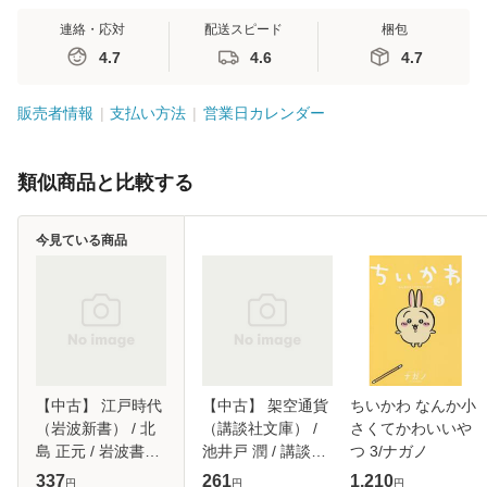
連絡・応対
配送スピード
梱包
4.7
4.6
4.7
販売者情報
支払い方法
営業日カレンダー
類似商品と比較する
今見ている商品
【中古】 江戸時代
【中古】 架空通貨
ちいかわ なんか小
（岩波新書） / 北
（講談社文庫） /
さくてかわいいや
島 正元 / 岩波書店
池井戸 潤 / 講談社
つ 3/ナガノ
[新書]【メール便送
[文庫]【メール便送
337
261
1,210
円
円
円