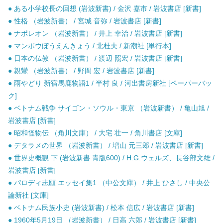
● ある小学校長の回想 (岩波新書) / 金沢 嘉市 / 岩波書店 [新書]
● 性格 （岩波新書） / 宮城 音弥 / 岩波書店 [新書]
● ナポレオン （岩波新書） / 井上 幸治 / 岩波書店 [新書]
● マンボウぼうえんきょう / 北杜夫 / 新潮社 [単行本]
● 日本の仏教 （岩波新書） / 渡辺 照宏 / 岩波書店 [新書]
● 親鸞 （岩波新書） / 野間 宏 / 岩波書店 [新書]
● 雨やどり 新宿馬鹿物語1 / 半村 良 / 河出書房新社 [ペーパーバッ
ク]
● ベトナム戦争 サイゴン・ソウル・東京 （岩波新書） / 亀山旭 /
岩波書店 [新書]
● 昭和怪物伝 （角川文庫） / 大宅 壮一 / 角川書店 [文庫]
● デタラメの世界 （岩波新書） / 増山 元三郎 / 岩波書店 [新書]
● 世界史概観 下 (岩波新書 青版600) / H.G.ウェルズ、長谷部文雄 /
岩波書店 [新書]
● パロディ志願 エッセイ集1 （中公文庫） / 井上 ひさし / 中央公
論新社 [文庫]
● ベトナム民族小史 (岩波新書) / 松本 信広 / 岩波書店 [新書]
● 1960年5月19日 （岩波新書） / 日高 六郎 / 岩波書店 [新書]