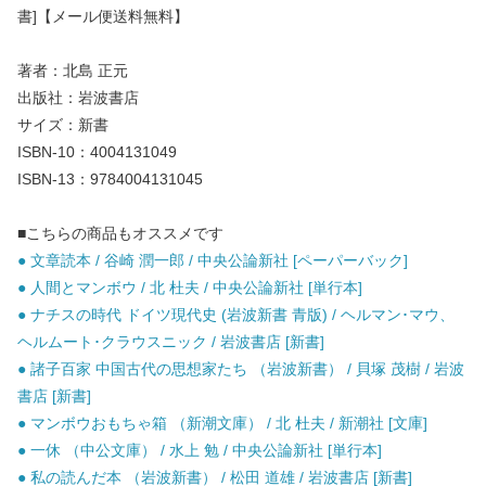
書]【メール便送料無料】
著者：北島 正元
出版社：岩波書店
サイズ：新書
ISBN-10：4004131049
ISBN-13：9784004131045
■こちらの商品もオススメです
● 文章読本 / 谷崎 潤一郎 / 中央公論新社 [ペーパーバック]
● 人間とマンボウ / 北 杜夫 / 中央公論新社 [単行本]
● ナチスの時代 ドイツ現代史 (岩波新書 青版) / ヘルマン･マウ、
ヘルムート･クラウスニック / 岩波書店 [新書]
● 諸子百家 中国古代の思想家たち （岩波新書） / 貝塚 茂樹 / 岩波
書店 [新書]
● マンボウおもちゃ箱 （新潮文庫） / 北 杜夫 / 新潮社 [文庫]
● 一休 （中公文庫） / 水上 勉 / 中央公論新社 [単行本]
● 私の読んだ本 （岩波新書） / 松田 道雄 / 岩波書店 [新書]