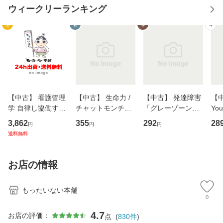
ウィークリーランキング
1
2
3
4
【中古】 看護管理
【中古】 生命力 /
【中古】 発達障害
【中
学 自律し協働する
チャットモンチー /
「グレーゾーン」
You
専門職の看護マネ
キューンレコード
その正しい理解と
のがか
3,862
355
292
28
円
円
円
ジメントスキル 改
[CD]【メール便送
克服法 (SB新書 57
【
送料無料
訂第3版 (看護学テ
料無料】
2) / 岡田尊司 / Ｓ
料
キストNiCE) / 手島
Ｂクリエイティブ
恵 藤本幸三 / 南江
[新書]【メール便送
お店の情報
堂 [単行
料無料】
もったいない本舗
0
4.7
お店の評価：
点
(
830
件
)