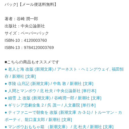
バック]【メール便送料無料】
著者：谷崎 潤一郎
出版社：中央公論新社
サイズ：ペーパーバック
ISBN-10：4120003760
ISBN-13：9784120003769
■こちらの商品もオススメです
● 老人と海 改版 (新潮文庫) / アーネスト・ヘミングウェイ, 福田恒
存 / 新潮社 [文庫]
● 李陵 山月記 (新潮文庫) / 中島 敦 / 新潮社 [文庫]
● 人間とマンボウ / 北 杜夫 / 中央公論新社 [単行本]
● 細雪 上 改版 (新潮文庫) / 谷崎潤一郎 / 新潮社 [文庫]
● ギリシア悲劇全集 2 / 呉 茂一 / 人文書院 [単行本]
● ティファニーで朝食を 改版 (新潮文庫 カ-3-1) / トルーマン・カ
ポーティ、龍口直太郎 / 新潮社 [文庫]
● マンボウおもちゃ箱 （新潮文庫） / 北 杜夫 / 新潮社 [文庫]