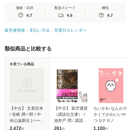
連絡・応対
配送スピード
梱包
4.7
4.6
4.7
販売者情報
支払い方法
営業日カレンダー
類似商品と比較する
今見ている商品
【中古】 文章読本
【中古】 架空通貨
ちいかわ なんか小
/ 谷崎 潤一郎 / 中
（講談社文庫） /
さくてかわいいや
央公論新社 [ペーパ
池井戸 潤 / 講談社
つ 1/ナガノ
ーバック]【メール
[文庫]【メール便送
2,472
261
1,100
円
円
円