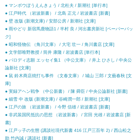
● マンボウぼうえんきょう / 北杜夫 / 新潮社 [単行本]
● 江戸時代 （岩波新書） / 北島 正元 / 岩波書店 [新書]
● 壁 改版 (新潮文庫) / 安部公房 / 新潮社 [文庫]
● 雨やどり 新宿馬鹿物語1 / 半村 良 / 河出書房新社 [ペーパーバッ
ク]
● 昭和怪物伝 （角川文庫） / 大宅 壮一 / 角川書店 [文庫]
● 文学部唯野教授 / 筒井 康隆 / 岩波書店 [単行本]
● パロディ志願 エッセイ集1 （中公文庫） / 井上 ひさし / 中央公
論新社 [文庫]
● 鼠 鈴木商店焼打ち事件 （文春文庫） / 城山 三郎 / 文藝春秋 [文
庫]
● 実録アヘン戦争 （中公新書） / 陳 舜臣 / 中央公論新社 [新書]
● 細雪 中 改版 (新潮文庫) / 谷崎潤一郎 / 新潮社 [文庫]
● 江戸の旅 （岩波新書） / 今野 信雄 / 岩波書店 [新書]
● 非武装国民抵抗の思想 （岩波新書） / 宮田 光雄 / 岩波書店 [新
書]
● 江戸ッ子の生態 (講談社現代新書 416 江戸三百年 2) / 西山松之
助 竹内誠 / 講談社 [新書]