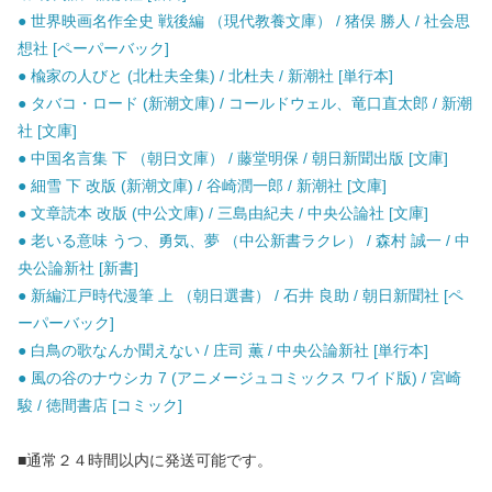
● 世界映画名作全史 戦後編 （現代教養文庫） / 猪俣 勝人 / 社会思
想社 [ペーパーバック]
● 楡家の人びと (北杜夫全集) / 北杜夫 / 新潮社 [単行本]
● タバコ・ロード (新潮文庫) / コールドウェル、竜口直太郎 / 新潮
社 [文庫]
● 中国名言集 下 （朝日文庫） / 藤堂明保 / 朝日新聞出版 [文庫]
● 細雪 下 改版 (新潮文庫) / 谷崎潤一郎 / 新潮社 [文庫]
● 文章読本 改版 (中公文庫) / 三島由紀夫 / 中央公論社 [文庫]
● 老いる意味 うつ、勇気、夢 （中公新書ラクレ） / 森村 誠一 / 中
央公論新社 [新書]
● 新編江戸時代漫筆 上 （朝日選書） / 石井 良助 / 朝日新聞社 [ペ
ーパーバック]
● 白鳥の歌なんか聞えない / 庄司 薫 / 中央公論新社 [単行本]
● 風の谷のナウシカ 7 (アニメージュコミックス ワイド版) / 宮崎
駿 / 徳間書店 [コミック]
■通常２４時間以内に発送可能です。