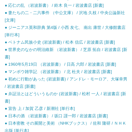
● 応仁の乱 （岩波新書） / 鈴木 良一 / 岩波書店 [新書]
● 妻たちの二・二六事件 （中公文庫） / 沢地 久枝 / 中央公論新社
[文庫]
● ジーニアス英和辞典 第4版 / 小西 友七、 南出 康世 / 大修館書店
[単行本]
● ベトナム民族小史 (岩波新書) / 松本 信広 / 岩波書店 [新書]
● 世界史のなかの明治維新 （岩波新書） / 芝原 拓自 / 岩波書店 [新
書]
● 1960年5月19日 （岩波新書） / 日高 六郎 / 岩波書店 [新書]
● マンボウ雑学記 （岩波新書） / 北 杜夫 / 岩波書店 [新書]
● 初めに行動があった (岩波新書) / アンドレ・モーロア、大塚幸男
/ 岩波書店 [新書]
● 弁証法とはどういうものか (岩波新書) / 松村 一人 / 岩波書店 [新
書]
● 宣告 上 / 加賀 乙彦 / 新潮社 [単行本]
● 日本の酒 （岩波新書） / 坂口 謹一郎 / 岩波書店 [新書]
● 日本密教 その展開と美術 （NHKブックス） / 佐和 隆研 / ＮＨＫ
出版 [単行本]