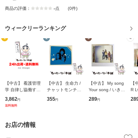
商品の評価：
-
点
(0件)
ウィークリーランキング
1
2
3
4
【中古】 看護管理
【中古】 生命力 /
【中古】 My song
【中
学 自律し協働する
チャットモンチー /
Your song / いきも
R 
専門職の看護マネ
キューンレコード
のがかり / [CD]
産限
3,862
355
289
28
円
円
円
ジメントスキル 改
[CD]【メール便送
【メール便送料無
翔太
送料無料
訂第3版 (看護学テ
料無料】
料】
[C
キストNiCE) / 手島
料
恵 藤本幸三 / 南江
お店の情報
堂 [単行