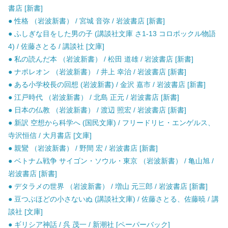
書店 [新書]
● 性格 （岩波新書） / 宮城 音弥 / 岩波書店 [新書]
● ふしぎな目をした男の子 (講談社文庫 さ1-13 コロボックル物語
4) / 佐藤さとる / 講談社 [文庫]
● 私の読んだ本 （岩波新書） / 松田 道雄 / 岩波書店 [新書]
● ナポレオン （岩波新書） / 井上 幸治 / 岩波書店 [新書]
● ある小学校長の回想 (岩波新書) / 金沢 嘉市 / 岩波書店 [新書]
● 江戸時代 （岩波新書） / 北島 正元 / 岩波書店 [新書]
● 日本の仏教 （岩波新書） / 渡辺 照宏 / 岩波書店 [新書]
● 新訳 空想から科学へ (国民文庫) / フリードリヒ・エンゲルス、
寺沢恒信 / 大月書店 [文庫]
● 親鸞 （岩波新書） / 野間 宏 / 岩波書店 [新書]
● ベトナム戦争 サイゴン・ソウル・東京 （岩波新書） / 亀山旭 /
岩波書店 [新書]
● デタラメの世界 （岩波新書） / 増山 元三郎 / 岩波書店 [新書]
● 豆つぶほどの小さないぬ (講談社文庫) / 佐藤さとる、佐藤暁 / 講
談社 [文庫]
● ギリシア神話 / 呉 茂一 / 新潮社 [ペーパーバック]