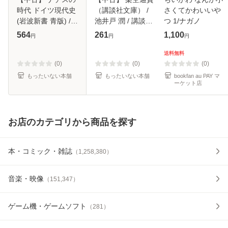
時代 ドイツ現代史
（講談社文庫） /
さくてかわいいや
(岩波新書 青版) /
池井戸 潤 / 講談社
つ 1/ナガノ
ヘルマン･マウ、ヘ
[文庫]【メール便送
564
261
1,100
円
円
円
ルムート･クラウス
料無料】
ニック / 岩波書店
送料無料
[新書]【メール便送
(0)
(0)
(0)
料
もったいない本舗
もったいない本舗
bookfan au PAY マ
ーケット店
お店のカテゴリから商品を探す
本・コミック・雑誌
（
1,258,380
）
音楽・映像
（
151,347
）
ゲーム機・ゲームソフト
（
281
）