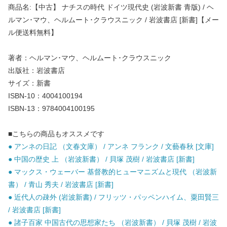
商品名:【中古】 ナチスの時代 ドイツ現代史 (岩波新書 青版) / ヘ
ルマン･マウ、ヘルムート･クラウスニック / 岩波書店 [新書]【メー
ル便送料無料】
著者：ヘルマン･マウ、ヘルムート･クラウスニック
出版社：岩波書店
サイズ：新書
ISBN-10：4004100194
ISBN-13：9784004100195
■こちらの商品もオススメです
● アンネの日記 （文春文庫） / アンネ フランク / 文藝春秋 [文庫]
● 中国の歴史 上 （岩波新書） / 貝塚 茂樹 / 岩波書店 [新書]
● マックス・ウェーバー 基督教的ヒューマニズムと現代 （岩波新
書） / 青山 秀夫 / 岩波書店 [新書]
● 近代人の疎外 (岩波新書) / フリッツ・パッペンハイム、粟田賢三
/ 岩波書店 [新書]
● 諸子百家 中国古代の思想家たち （岩波新書） / 貝塚 茂樹 / 岩波