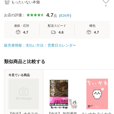
もったいない本舗
0
4.7
お店の評価：
点
(
826
件
)
連絡・応対
配送スピード
梱包
4.7
4.6
4.7
販売者情報
支払い方法
営業日カレンダー
類似商品と比較する
今見ている商品
【中古】 ナチスの
【中古】 架空通貨
ちいかわ なんか小