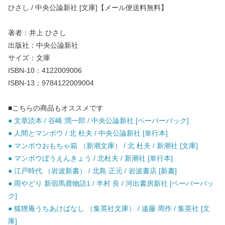
ひさし / 中央公論新社 [文庫]【メール便送料無料】
著者：井上 ひさし
出版社：中央公論新社
サイズ：文庫
ISBN-10：4122009006
ISBN-13：9784122009004
■こちらの商品もオススメです
● 文章読本 / 谷崎 潤一郎 / 中央公論新社 [ペーパーバック]
● 人間とマンボウ / 北 杜夫 / 中央公論新社 [単行本]
● マンボウおもちゃ箱 （新潮文庫） / 北 杜夫 / 新潮社 [文庫]
● マンボウぼうえんきょう / 北杜夫 / 新潮社 [単行本]
● 江戸時代 （岩波新書） / 北島 正元 / 岩波書店 [新書]
● 雨やどり 新宿馬鹿物語1 / 半村 良 / 河出書房新社 [ペーパーバッ
ク]
● 狐狸庵うちあけばなし （集英社文庫） / 遠藤 周作 / 集英社 [文
庫]