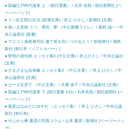
● 新編江戸時代漫筆 上 （朝日選書） / 石井 良助 / 朝日新聞社 [ペ
ーパーバック]
● ドン松五郎の生活 (新潮文庫) / 井上 ひさし / 新潮社 [文庫]
● 老いる意味 うつ、勇気、夢 （中公新書ラクレ） / 森村 誠一 / 中
央公論新社 [新書]
● マスコミ偽善者列伝 建て前を言いつのる人々 / 加地伸行 / 飛鳥
新社 [単行本（ソフトカバー）]
● 聖母の道化師 エッセイ集5 (中公文庫) / 井上ひさし / 中央公論社
[文庫]
● さまざまな自画像 エッセイ集4 （中公文庫） / 井上 ひさし / 中
央公論新社 [文庫]
● セーヌ左岸で （中公文庫） / 犬養 道子 / 中央公論新社 [文庫]
● 新編江戸時代漫筆 下 (朝日選書 131) / 石井良助 / 朝日新聞社 [ペ
ーパーバック]
● 風景はなみだにゆすれ （エッセイ集） / 井上 ひさし / 中央公論
新社 [単行本]
● やぶから棒 夏彦の写真コラム / 山本 夏彦 / 新潮社 [ペーパーバッ
ク]