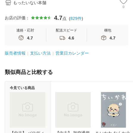
もったいない本舗
0
4.7
お店の評価：
点
(
829
件
)
連絡・応対
配送スピード
梱包
4.7
4.6
4.7
販売者情報
支払い方法
営業日カレンダー
類似商品と比較する
今見ている商品
【中古】 パロディ
【中古】 架空通貨
ちいかわ なんか小