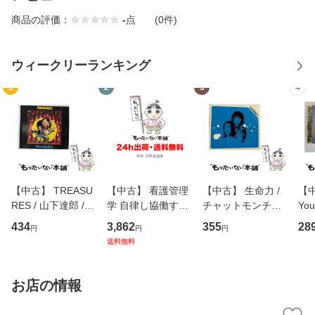
商品の評価：
-
点
(0件)
ウィークリーランキング
1
2
3
4
【中古】 TREASU
【中古】 看護管理
【中古】 生命力 /
【中
RES / 山下達郎 /
学 自律し協働する
チャットモンチー /
You
イーストウエス
専門職の看護マネ
キューンレコード
のがか
434
3,862
355
28
円
円
円
ト・ジャパン [CD]
ジメントスキル 改
[CD]【メール便送
【
送料無料
【メール便送料無
訂第3版 (看護学テ
料無料】
料
料】
キストNiCE) / 手島
恵 藤本幸三 / 南江
お店の情報
堂 [単行