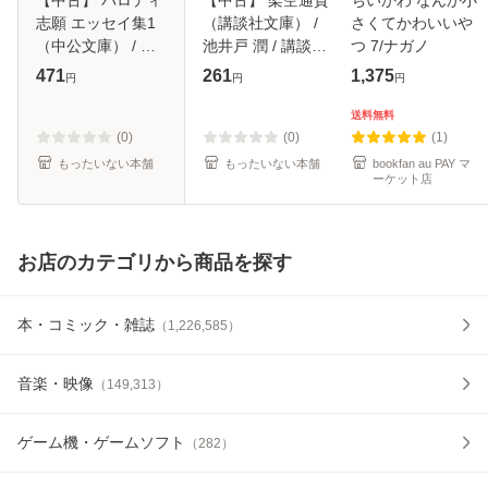
志願 エッセイ集1
（講談社文庫） /
さくてかわいいや
（中公文庫） / 井
池井戸 潤 / 講談社
つ 7/ナガノ
上 ひさし / 中央公
[文庫]【メール便送
471
261
1,375
円
円
円
論新社 [文庫]【メ
料無料】
ール便送料無料】
送料無料
(0)
(0)
(1)
もったいない本舗
もったいない本舗
bookfan au PAY マ
ーケット店
お店のカテゴリから商品を探す
本・コミック・雑誌
（
1,226,585
）
音楽・映像
（
149,313
）
ゲーム機・ゲームソフト
（
282
）