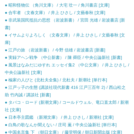
● 昭和怪物伝 （角川文庫） / 大宅 壮一 / 角川書店 [文庫]
● 合牢者 （文春文庫） / 井上 ひさし / 文藝春秋 [文庫]
● 非武装国民抵抗の思想 （岩波新書） / 宮田 光雄 / 岩波書店 [新
書]
● イサムよりよろしく （文春文庫） / 井上 ひさし / 文藝春秋 [文
庫]
● 江戸の旅 （岩波新書） / 今野 信雄 / 岩波書店 [新書]
● 実録アヘン戦争 （中公新書） / 陳 舜臣 / 中央公論新社 [新書]
● 風景はなみだにゆすれ エッセイ集2 （中公文庫） / 井上 ひさし /
中央公論新社 [文庫]
● 楡家の人びと (北杜夫全集) / 北杜夫 / 新潮社 [単行本]
● 江戸ッ子の生態 (講談社現代新書 416 江戸三百年 2) / 西山松之
助 竹内誠 / 講談社 [新書]
● タバコ・ロード (新潮文庫) / コールドウェル、竜口直太郎 / 新潮
社 [文庫]
● 日本亭主図鑑 （新潮文庫） / 井上 ひさし / 新潮社 [文庫]
● 白鳥の歌なんか聞えない / 庄司 薫 / 中央公論新社 [単行本]
● 中国名言集 下 （朝日文庫） / 藤堂明保 / 朝日新聞出版 [文庫]