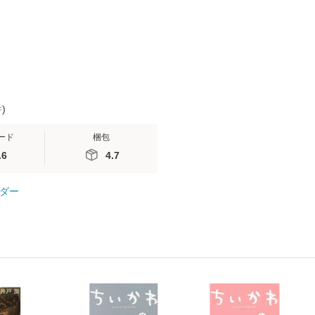
 / 手
料無料】
 南江
件
)
ード
梱包
.6
4.7
ダー