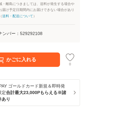
域・離島につきましては、送料が発生する場合や
お届け予定日期間内にお届けできない場合があり
（
送料・配送について
）
ナンバー：
529292108
かごに入れる
0
u PAY ゴールドカード新規＆即時発
限定
合計最大23,000Pもらえる※諸
件あり