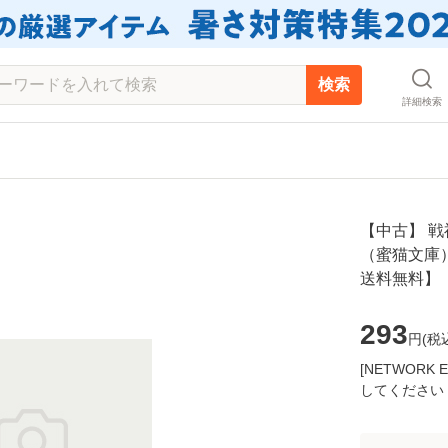
検索
詳細検索
【中古】 
（蜜猫文庫） 
送料無料】
293
円(
税
[NETWOR
してください