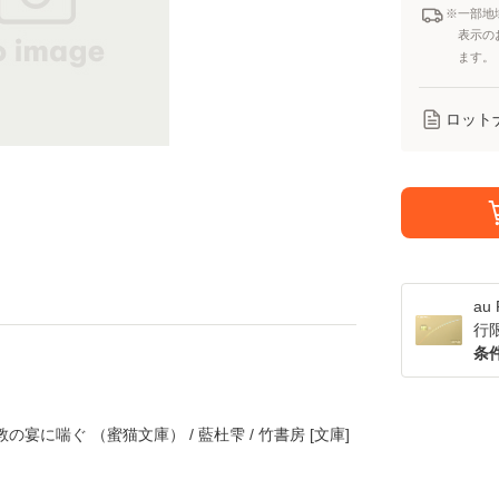
※一部地
表示の
ます。
ロット
a
行
条
宴に喘ぐ （蜜猫文庫） / 藍杜雫 / 竹書房 [文庫]