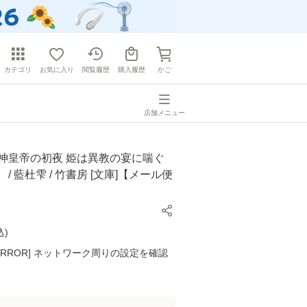
カテゴリ
お気に入り
閲覧履歴
購入履歴
かご
店舗メニュー
戦神皇帝の初夜 姫は異教の宴に喘ぐ
/ 藍杜雫 / 竹書房 [文庫]【メール便
込
)
K ERROR] ネットワーク周りの設定を確認