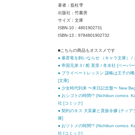
著者：藍杜雫
出版社：竹書房
サイズ：文庫
ISBN-10：4801902731
ISBN-13：9784801902732
■こちらの商品もオススメです
● 暴君竜を飼いならせ （キャラ文庫） / 犬
● 帝国兄弟 3 / 舵 英里 / 冬水社 [ペーパ
● プライベートレッスン 謀略は王子の嗜み (
[文庫]
● 少女時代到来 〜来日記念盤〜 New Beginning o
● おシゴトの時間!? (Nichibun comics
社 [コミック]
● 契約のキス 大富豪と貴族令嬢 (ティアラ文
庫]
● おツトメの時間!? (Nichibun comics
社 [コミック]