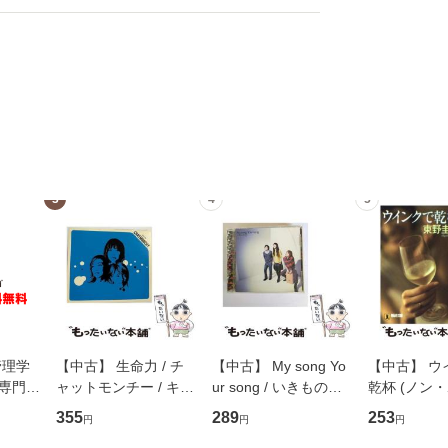
3
4
5
管理学
【中古】 生命力 / チ
【中古】 My song Yo
【中古】 ウ
専門職
ャットモンチー / キュ
ur song / いきものが
乾杯 (ノン
ントス
ーンレコード [CD]
かり / [CD]【メール便
ト) / 東野圭
355
289
253
円
円
円
(看護
【メール便送料無料】
送料無料】
社 [文庫]