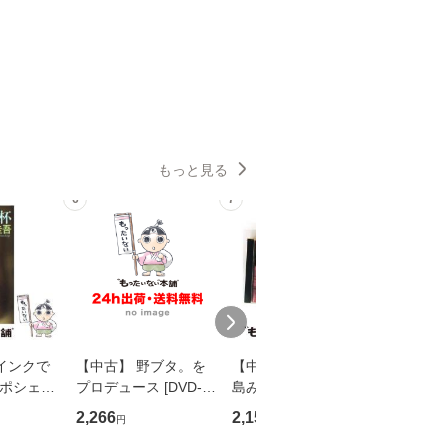
もっと見る
6
7
8
インクで
【中古】 野ブタ。を
【中古】 寒水魚 / 中
【中古】
・ポシェッ
プロデュース [DVD-B
島みゆき / [CD]【メー
カメムシ
吾 / 祥伝
OX] / バップ [DVD]
ル便送料無料】
語る / 
2,266
2,150
2,266
円
円
円
【メール便送
【メール便送料無料】
ワークい