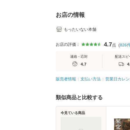
料】
学テキストNiCE)
島恵 藤本幸三 /
堂 [単行
お店の情報
もったいない本舗
4.7
お店の評価：
点
(
826
連絡・応対
配送スピ
4.7
4
販売者情報
支払い方法
営業日カレン
類似商品と比較する
今見ている商品