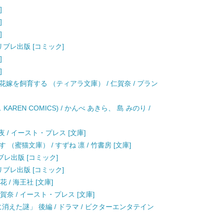
]
]
]
 リブレ出版 [コミック]
]
]
嫁を飼育する （ティアラ文庫） / 仁賀奈 / プラン
REN COMICS) / かんべ あきら、 島 みのり /
 / イースト・プレス [文庫]
蜜猫文庫） / すずね 凛 / 竹書房 [文庫]
リブレ出版 [コミック]
 リブレ出版 [コミック]
 / 海王社 [文庫]
賀奈 / イースト・プレス [文庫]
消えた謎」 後編 / ドラマ / ビクターエンタテイン