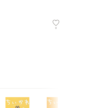
会、吉田元重
夫 / 新評
【メール
0