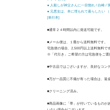
● 人殺しが神父さんに一目惚れ / 白崎 / 
● 元悪女は、本に埋もれて暮らしたい （レ
[単行本]
■通常２４時間以内に発送可能です。
■メール便は、１冊から送料無料です。
宅急便の場合、2,500円以上送料無料で
※「代引き」ご希望の方は宅急便をご選
■中古品ではございますが、良好なコン
■万が一品質に不備が有った場合は、返
■クリーニング済み。
■商品画像に「帯」が付いているものが
いない場合がございます。