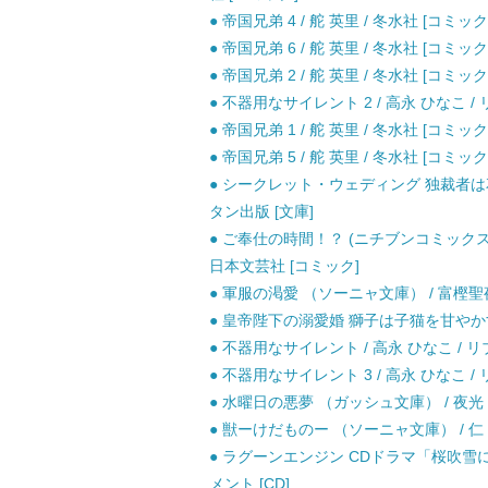
● 帝国兄弟 4 / 舵 英里 / 冬水社 [コミック
● 帝国兄弟 6 / 舵 英里 / 冬水社 [コミック
● 帝国兄弟 2 / 舵 英里 / 冬水社 [コミック
● 不器用なサイレント 2 / 高永 ひなこ /
● 帝国兄弟 1 / 舵 英里 / 冬水社 [コミック
● 帝国兄弟 5 / 舵 英里 / 冬水社 [コミック
● シークレット・ウェディング 独裁者は花
タン出版 [文庫]
● ご奉仕の時間！？ (ニチブンコミックス KA
日本文芸社 [コミック]
● 軍服の渇愛 （ソーニャ文庫） / 富樫聖夜
● 皇帝陛下の溺愛婚 獅子は子猫を甘やかす （
● 不器用なサイレント / 高永 ひなこ / 
● 不器用なサイレント 3 / 高永 ひなこ /
● 水曜日の悪夢 （ガッシュ文庫） / 夜光 花
● 獣ーけだものー （ソーニャ文庫） / 仁 
● ラグーンエンジン CDドラマ「桜吹雪に
メント [CD]