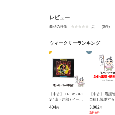
レビュー
商品の評価：
-
点
(0件)
ウィークリーランキング
1
2
【中古】 TREASURE
【中古】 看護
S / 山下達郎 / イース
自律し協働する
トウエスト・ジャパン
の看護マネジメ
434
3,862
円
円
[CD]【メール便送料無
キル 改訂第3版 
送料無料