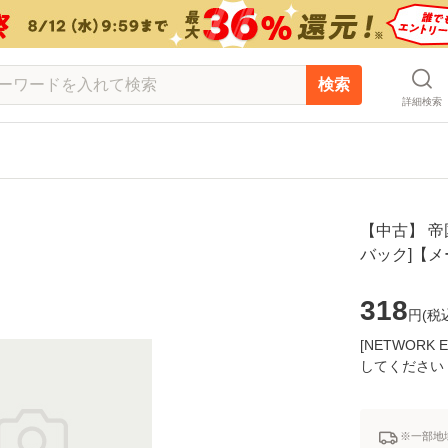
検索
詳細検索
【中古】 帝国
バック]【
318
円(
税
[NETWOR
してください
※一部地