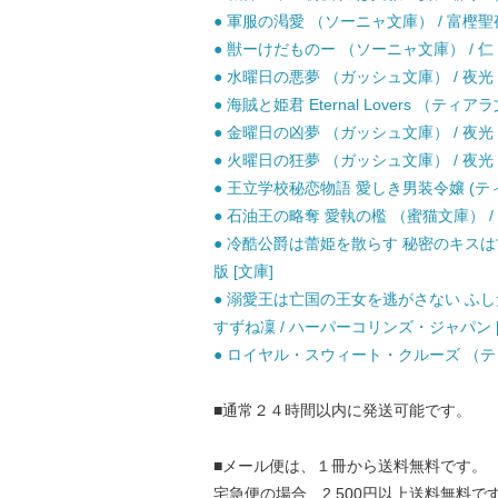
● 軍服の渇愛 （ソーニャ文庫） / 富樫聖夜
● 獣ーけだものー （ソーニャ文庫） / 仁 
● 水曜日の悪夢 （ガッシュ文庫） / 夜光 花
● 海賊と姫君 Eternal Lovers （ティ
● 金曜日の凶夢 （ガッシュ文庫） / 夜光 花
● 火曜日の狂夢 （ガッシュ文庫） / 夜光 花
● 王立学校秘恋物語 愛しき男装令嬢 (ティア
● 石油王の略奪 愛執の檻 （蜜猫文庫） / 
● 冷酷公爵は蕾姫を散らす 秘密のキスは甘
版 [文庫]
● 溺愛王は亡国の王女を逃がさない ふしだ
すずね凜 / ハーパーコリンズ・ジャパン [
● ロイヤル・スウィート・クルーズ （ティア
■通常２４時間以内に発送可能です。
■メール便は、１冊から送料無料です。
宅急便の場合、2,500円以上送料無料で