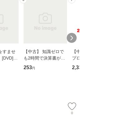
をすませ
【中古】 知識ゼロで
【中古】 野ブタ。を
【中古】 
DVD] /
も2時間で決算書が読
プロデュース [DVD-B
島みゆき / [CD]【
スタ・ホー
めるようになる！ 会
OX] / バップ [DVD]
ル便送料
253
2,335
2,150
円
円
円
ーテイメン
計超入門！ / 佐伯 良
【メール便送料無料】
【メール便送
隆 / 高橋書店 [単行本
（ソフトカバー）]
【メール便送
0