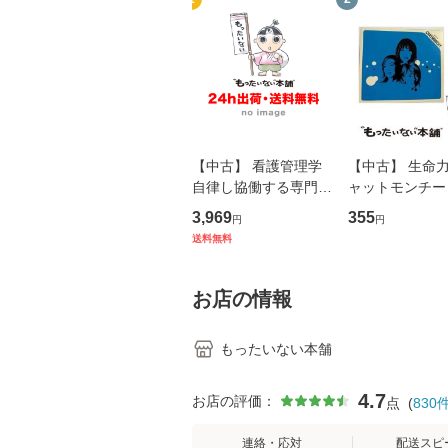
【中古】 看護管理学
【中古】 生命力 
自律し協働する専門職
ャットモンチー 
の看護マネジメントス
ーンレコード [C
3,969
355
円
円
キル 改訂第3版 (看護
【メール便送料
送料無料
学テキストNiCE) / 手
島恵 藤本幸三 / 南江
堂 [単行
お店の情報
もったいない本舗
4.7
お店の評価：
点
(
830
連絡・応対
配送スピ