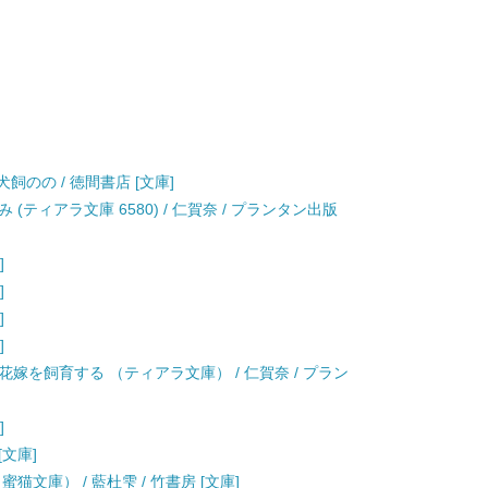
飼のの / 徳間書店 [文庫]
ティアラ文庫 6580) / 仁賀奈 / プランタン出版
]
]
]
]
嫁を飼育する （ティアラ文庫） / 仁賀奈 / プラン
]
[文庫]
文庫） / 藍杜雫 / 竹書房 [文庫]