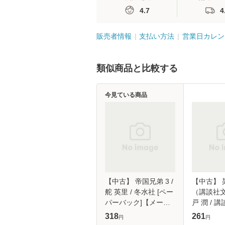
4.7
4
販売者情報
支払い方法
営業日カレン
類似商品と比較する
今見ている商品
【中古】 帝国兄弟 3 /
【中古】 
舵 英里 / 冬水社 [ペー
（講談社文
パーバック]【メール
戸 潤 / 講
便送料無料】
【メール
318
261
円
円