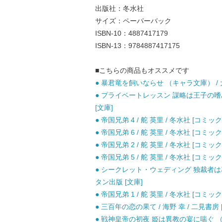
出版社：冬水社
サイズ：ペーパーバック
ISBN-10：4887417179
ISBN-13：9784887417175
■こちらの商品もオススメです
● 暴君竜を飼いならせ （キャラ文庫） / 犬
● プライベートレッスン 謀略は王子の嗜み (
[文庫]
● 帝国兄弟 4 / 舵 英里 / 冬水社 [コミック
● 帝国兄弟 6 / 舵 英里 / 冬水社 [コミック
● 帝国兄弟 2 / 舵 英里 / 冬水社 [コミック
● 帝国兄弟 5 / 舵 英里 / 冬水社 [コミック
● シークレット・ウェディング 独裁者は花
タン出版 [文庫]
● 帝国兄弟 1 / 舵 英里 / 冬水社 [コミック
● 三百年の恋の果て / 海野 幸 / 二見書房 
● 戦神皇帝の初夜 姫は異教の宴に喘ぐ （蜜猫