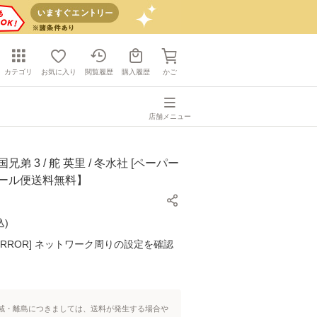
カテゴリ
お気に入り
閲覧履歴
購入履歴
かご
店舗メニュー
兄弟 3 / 舵 英里 / 冬水社 [ペーパー
メール便送料無料】
込
)
K ERROR] ネットワーク周りの設定を確認
域・離島につきましては、送料が発生する場合や