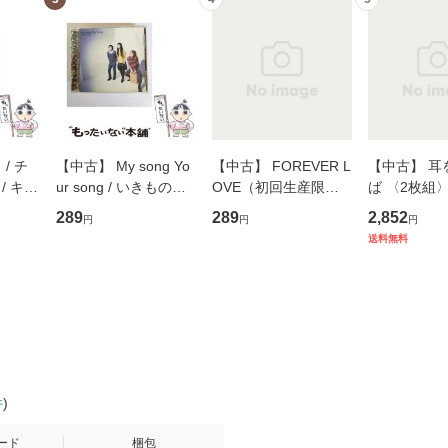
/ チ
【中古】 My song Yo
【中古】 FOREVER L
【中古】 耳
/ キュ
ur song / いきものが
OVE（初回生産限定
ば 〈2枚組〉 [
D]
かり / [CD]【メール便
盤） / 清水翔太×加藤
ブエナ・ビ
289
289
2,852
円
円
円
無料】
送料無料】
ミリヤ / [CD]【メール
ム・エンタ
送料無料
便送料無料】
ト [DVD]
料無料】
件
)
ード
梱包