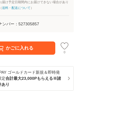
お届け予定日期間内にお届けできない場合があり
（
送料・配送について
）
ナンバー：
527305857
かごに入れる
0
u PAY ゴールドカード新規＆即時発
限定
合計最大23,000Pもらえる※諸
件あり