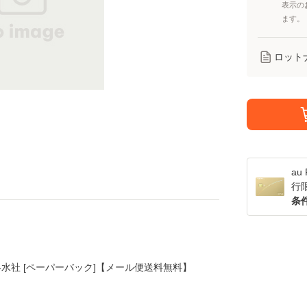
表示の
ます。
ロット
a
行
条
 / 冬水社 [ペーパーバック]【メール便送料無料】