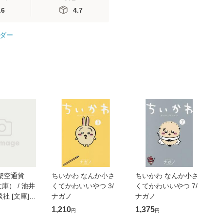
.6
4.7
ダー
架空通貨
ちいかわ なんか小さ
ちいかわ なんか小さ
庫） / 池井
くてかわいいやつ 3/
くてかわいいやつ 7/
談社 [文庫]
ナガノ
ナガノ
便送料無料】
1,210
1,375
円
円