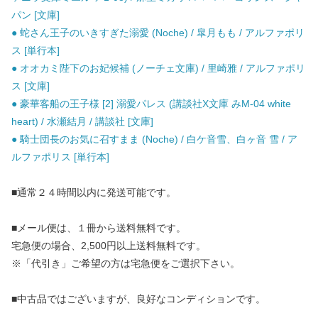
パン [文庫]
● 蛇さん王子のいきすぎた溺愛 (Noche) / 皐月もも / アルファポリ
ス [単行本]
● オオカミ陛下のお妃候補 (ノーチェ文庫) / 里崎雅 / アルファポリ
ス [文庫]
● 豪華客船の王子様 [2] 溺愛パレス (講談社X文庫 みM-04 white
heart) / 水瀬結月 / 講談社 [文庫]
● 騎士団長のお気に召すまま (Noche) / 白ケ音雪、白ヶ音 雪 / ア
ルファポリス [単行本]
■通常２４時間以内に発送可能です。
■メール便は、１冊から送料無料です。
宅急便の場合、2,500円以上送料無料です。
※「代引き」ご希望の方は宅急便をご選択下さい。
■中古品ではございますが、良好なコンディションです。