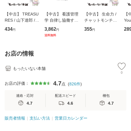
【中古】 TREASU
【中古】 看護管理
【中古】 生命力 /
【中
RES / 山下達郎 /
学 自律し協働する
チャットモンチー /
You
イーストウエス
専門職の看護マネ
キューンレコード
のがか
434
3,862
355
28
円
円
円
ト・ジャパン [CD]
ジメントスキル 改
[CD]【メール便送
【
送料無料
【メール便送料無
訂第3版 (看護学テ
料無料】
料
料】
キストNiCE) / 手島
恵 藤本幸三 / 南江
お店の情報
堂 [単行
もったいない本舗
0
4.7
お店の評価：
点
(
826
件
)
連絡・応対
配送スピード
梱包
4.7
4.6
4.7
販売者情報
支払い方法
営業日カレンダー