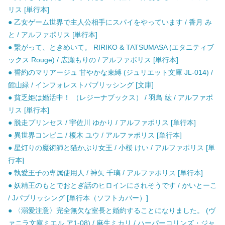
リス [単行本]
● 乙女ゲーム世界で主人公相手にスパイをやっています / 香月 み
と / アルファポリス [単行本]
● 繋がって、ときめいて。 RIRIKO & TATSUMASA (エタニティブ
ックス Rouge) / 広瀬もりの / アルファポリス [単行本]
● 誓約のマリアージュ 甘やかな束縛 (ジュリエット文庫 JL-014) /
館山緑 / インフォレストパブリッシング [文庫]
● 貧乏姫は婚活中！ （レジーナブックス） / 羽鳥 紘 / アルファポ
リス [単行本]
● 脱走プリンセス / 宇佐川 ゆかり / アルファポリス [単行本]
● 異世界コンビニ / 榎木 ユウ / アルファポリス [単行本]
● 星灯りの魔術師と猫かぶり女王 / 小桜 けい / アルファポリス [単
行本]
● 執愛王子の専属使用人 / 神矢 千璃 / アルファポリス [単行本]
● 妖精王のもとでおとぎ話のヒロインにされそうです / かいとーこ
/ Jパブリッシング [単行本（ソフトカバー）]
● 〈溺愛注意〉完全無欠な室長と婚約することになりました。 (ヴ
ァニラ文庫ミエル ア1-08) / 麻生ミカリ / ハーパーコリンズ・ジャ