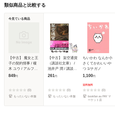
類似商品と比較する
今見ている商品
【中古】 魔女と王
【中古】 架空通貨
ちいかわ なんか小
子の契約情事 / 榎
（講談社文庫） /
さくてかわいいや
木 ユウ / アルファ
池井戸 潤 / 講談社
つ 1/ナガノ
ポリス [単行本]
[文庫]【メール便送
849
261
1,100
円
円
円
【メール便送料無
料無料】
料】
送料無料
(0)
(0)
(0)
もったいない本舗
もったいない本舗
bookfan au PAY マ
ーケット店