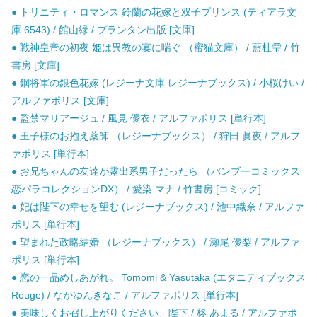
● トリニティ・ロマンス 鈴蘭の花嫁と双子プリンス (ティアラ文
庫 6543) / 館山緑 / プランタン出版 [文庫]
● 戦神皇帝の初夜 姫は異教の宴に喘ぐ （蜜猫文庫） / 藍杜雫 / 竹
書房 [文庫]
● 鋼将軍の銀色花嫁 (レジーナ文庫 レジーナブックス) / 小桜けい /
アルファポリス [文庫]
● 監禁マリアージュ / 風見 優衣 / アルファポリス [単行本]
● 王子様のお抱え薬師 （レジーナブックス） / 狩田 眞夜 / アルフ
ァポリス [単行本]
● お兄ちゃんの友達が露出系男子だったら （バンブーコミックス
恋パラコレクションDX） / 愛染 マナ / 竹書房 [コミック]
● 妃は陛下の幸せを望む (レジーナブックス) / 池中織奈 / アルファ
ポリス [単行本]
● 望まれた政略結婚 （レジーナブックス） / 瀬尾 優梨 / アルファ
ポリス [単行本]
● 恋の一品めしあがれ。 Tomomi & Yasutaka (エタニティブックス
Rouge) / なかゆんきなこ / アルファポリス [単行本]
● 美味しくお召し上がりください、陛下 / 柊 あまる / アルファポ