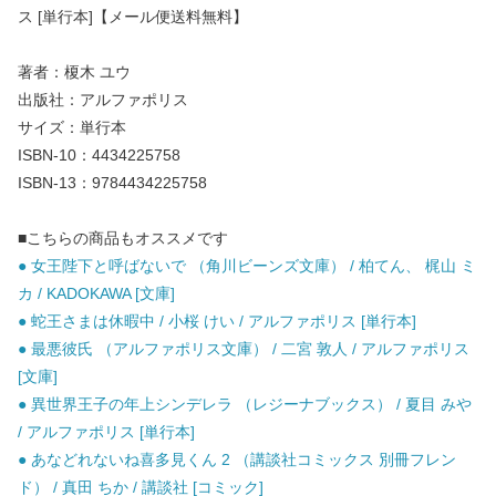
ス [単行本]【メール便送料無料】
著者：榎木 ユウ
出版社：アルファポリス
サイズ：単行本
ISBN-10：4434225758
ISBN-13：9784434225758
■こちらの商品もオススメです
● 女王陛下と呼ばないで （角川ビーンズ文庫） / 柏てん、 梶山 ミ
カ / KADOKAWA [文庫]
● 蛇王さまは休暇中 / 小桜 けい / アルファポリス [単行本]
● 最悪彼氏 （アルファポリス文庫） / 二宮 敦人 / アルファポリス
[文庫]
● 異世界王子の年上シンデレラ （レジーナブックス） / 夏目 みや
/ アルファポリス [単行本]
● あなどれないね喜多見くん 2 （講談社コミックス 別冊フレン
ド） / 真田 ちか / 講談社 [コミック]