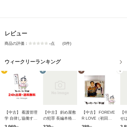
レビュー
商品の評価：
-
点
(0件)
ウィークリーランキング
1
2
3
4
【中古】 看護管理
【中古】 斜め屋敷
【中古】 FOREVE
【
学 自律し協働する
の犯罪 長編本格推
R LOVE（初回生
せば
専門職の看護マネ
理小説 (光文社文
産限定盤） / 清水
VD
3,969
329
289
2,8