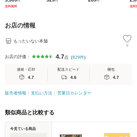
円
円
円
ジメントスキル 改
庫) / 島田荘司 / 光
翔太×加藤ミリヤ /
タ
送料無料
送料
訂第3版 (看護学テ
文社 [文庫]【メー
[CD]【メール便送
ター
キストNiCE) / 手島
ル便送料無料】
料無料】
VD
恵 藤本幸三 / 南江
料
お店の情報
堂 [単行
もったいない本舗
0
4.7
お店の評価：
点
(
829
件
)
連絡・応対
配送スピード
梱包
4.7
4.6
4.7
販売者情報
支払い方法
営業日カレンダー
類似商品と比較する
今見ている商品