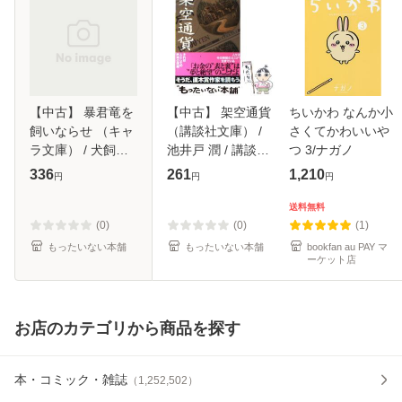
【中古】 暴君竜を
【中古】 架空通貨
ちいかわ なんか小
飼いならせ （キャ
（講談社文庫） /
さくてかわいいや
ラ文庫） / 犬飼の
池井戸 潤 / 講談社
つ 3/ナガノ
の / 徳間書店 [文
[文庫]【メール便送
336
261
1,210
円
円
円
庫]【メール便送料
料無料】
無料】
送料無料
(0)
(0)
(1)
もったいない本舗
もったいない本舗
bookfan au PAY マ
ーケット店
お店のカテゴリから商品を探す
本・コミック・雑誌
（
1,252,502
）