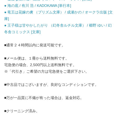
● 海の底 / 有川 浩 / KADOKAWA [単行本]
● 竜王は花嫁の虜 （プリズム文庫） / 成瀬かの / オークラ出版 [文
庫]
● 王子様は甘やかしたがり （幻冬舎ルチル文庫） / 櫛野 ゆい / 幻
冬舎コミックス [文庫]
■通常２４時間以内に発送可能です。
■メール便は、１冊から送料無料です。
宅急便の場合、2,500円以上送料無料です。
※「代引き」ご希望の方は宅急便をご選択下さい。
■中古品ではございますが、良好なコンディションです。
■万が一品質に不備が有った場合は、返金対応。
■クリーニング済み。