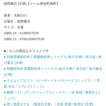
徳間書店 [文庫]【メール便送料無料】
著者：犬飼のの
出版社：徳間書店
サイズ：文庫
ISBN-10：4199007539
ISBN-13：9784199007538
■こちらの商品もオススメです
● 別冊図書館戦争 2 図書館戦争シリーズ 6 (角川文庫) / 有川浩 / 角
川書店 [文庫]
● 図書館革命 図書館戦争シリーズ 4 (角川文庫) / 有川浩 / 角川書店
[文庫]
● さよならアルファ （ビーボーイオメガバースコミックス） / 市
梨 きみ / リブレ [コミック]
● 嘘喰い 17 （ヤングジャンプコミックス） / 迫 稔雄 / 集英社 [コ
ミック]
● 捜し物屋まやま （集英社文庫） / 木原 音瀬 / 集英社 [文庫]