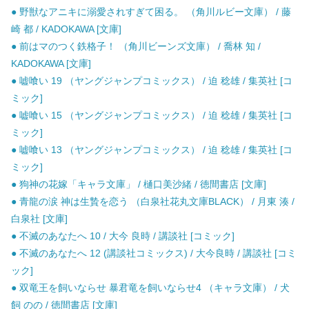
● 野獣なアニキに溺愛されすぎて困る。 （角川ルビー文庫） / 藤
崎 都 / KADOKAWA [文庫]
● 前はマのつく鉄格子！ （角川ビーンズ文庫） / 喬林 知 /
KADOKAWA [文庫]
● 嘘喰い 19 （ヤングジャンプコミックス） / 迫 稔雄 / 集英社 [コ
ミック]
● 嘘喰い 15 （ヤングジャンプコミックス） / 迫 稔雄 / 集英社 [コ
ミック]
● 嘘喰い 13 （ヤングジャンプコミックス） / 迫 稔雄 / 集英社 [コ
ミック]
● 狗神の花嫁「キャラ文庫」 / 樋口美沙緒 / 徳間書店 [文庫]
● 青龍の涙 神は生贄を恋う （白泉社花丸文庫BLACK） / 月東 湊 /
白泉社 [文庫]
● 不滅のあなたへ 10 / 大今 良時 / 講談社 [コミック]
● 不滅のあなたへ 12 (講談社コミックス) / 大今良時 / 講談社 [コミ
ック]
● 双竜王を飼いならせ 暴君竜を飼いならせ4 （キャラ文庫） / 犬
飼 のの / 徳間書店 [文庫]