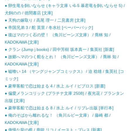
● 卵生竜を飼いならせ (キャラ文庫 い6-5 暴君竜を飼いならせ 5) /
犬飼のの / 徳間書店 [文庫]
● 天狗の嫁取り / 高尾 理一 / 二見書房 [文庫]
● 帝国兄弟 3 / 舵 英里 / 冬水社 [ペーパーバック]
● 後はマのつく石の壁！ （角川ビーンズ文庫） / 喬林 知 /
KADOKAWA [文庫]
● クラン (Jump j books) / 田中芳樹 坂本真一 / 集英社 [新書]
● 故郷へマのつく舵をとれ！ （角川ビーンズ文庫） / 喬林 知 /
KADOKAWA [文庫]
● 嘘喰い 14 （ヤングジャンプコミックス） / 迫 稔雄 / 集英社 [コ
ミック]
● 豪華客船で恋は始まる 4 / 水上 ルイ / ビブロス [新書]
● 偏愛メランコリック (プラチナ文庫 2508) / 夜光花 / プランタン
出版 [文庫]
● 豪華客船で恋は始まる 8 / 水上 ルイ / リブレ出版 [単行本]
● 俺のそばから離れるな！ （角川ルビー文庫） / 藤崎 都 /
KADOKAWA [文庫]
● 傲慢な龍の檻 / 鹿能 リコ / イースト・プレス [新書]