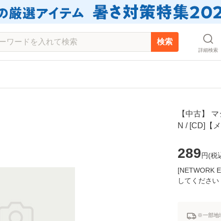
検索
詳細検索
【中古】 マシ
N / [CD
289
円(
税
[NETWOR
してください
※一部地