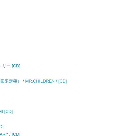
クトリー [CD]
（初回限定盤） / MR.CHILDREN / [CD]
I [CD]
D]
RY / [CD]