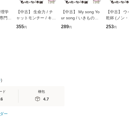
管理学
【中古】 生命力 / チ
【中古】 My song Yo
【中古】 ウ
専門職
ャットモンチー / キュ
ur song / いきものが
乾杯 (ノン
ントス
ーンレコード [CD]
かり / [CD]【メール便
ト) / 東野圭
355
289
253
円
円
円
(看護
【メール便送料無料】
送料無料】
社 [文庫]
 / 手
料無料】
 南江
件
)
ード
梱包
.6
4.7
ダー