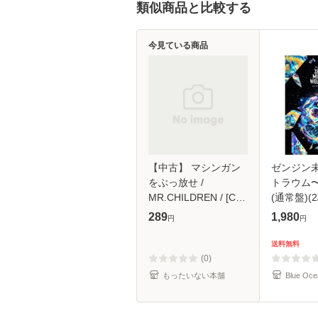
類似商品と比較する
今見ている商品
【中古】 マシンガン
ゼンジン
をぶっ放せ /
トラウム
MR.CHILDREN / [CD]
(通常盤)(2
【メール便送料無料】
289
1,980
円
円
送料無料
(0)
もったいない本舗
Blue Oce