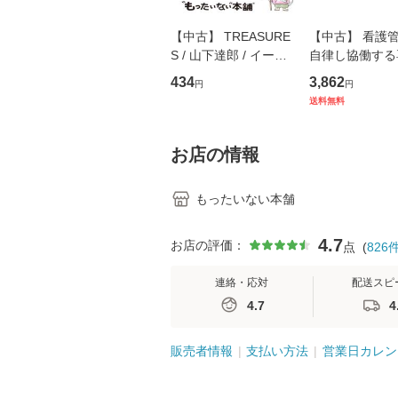
【中古】 TREASURE
【中古】 看護
S / 山下達郎 / イース
自律し協働する
トウエスト・ジャパン
の看護マネジメ
434
3,862
円
円
[CD]【メール便送料無
キル 改訂第3版 
送料無料
料】
学テキストNiCE)
島恵 藤本幸三 /
堂 [単行
お店の情報
もったいない本舗
4.7
お店の評価：
点
(
826
連絡・応対
配送スピ
4.7
4
販売者情報
支払い方法
営業日カレン