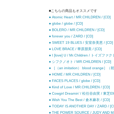
■こちらの商品もオススメです
● Atomic Heart / MR.CHILDREN / [CD]
● globe / globe / [CD]
● BOLERO / MR.CHILDREN / [CD]
● forever you / ZARD / [CD]
● SWEET 19 BLUES / 安室奈美恵 / [CD]
● LOVE BRACE / 華原朋美 / [CD]
● I [love] U / Mr.Children / トイズファ
● シフクノオト / MR.CHILDREN / [CD]
● ［（an imitation） blood orange］
● HOME / MR.CHILDREN / [CD]
● FACES PLACES / globe / [CD]
● Kind of Love / MR.CHILDREN / [CD]
● Cowgirl Dreamin’ / 松任谷由実 / 東芝EM
● Wish You The Best / 倉木麻衣 / [CD]
● TODAY IS ANOTHER DAY / ZARD / [C
● THE POWER SOURCE / JUDY AND MA