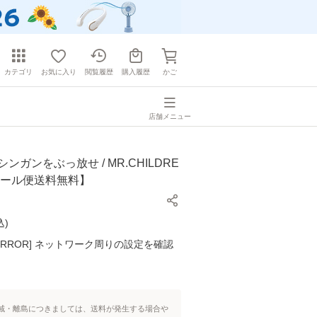
カテゴリ
お気に入り
閲覧履歴
購入履歴
かご
店舗メニュー
ンガンをぶっ放せ / MR.CHILDRE
]【メール便送料無料】
込
)
K ERROR] ネットワーク周りの設定を確認
域・離島につきましては、送料が発生する場合や