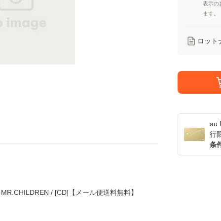
表示の
ます。
ロット
a
行
条
R.CHILDREN / [CD]【メール便送料無料】