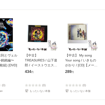
未到とヴェル
【中古】
【中古】 My song
〜銘銘編〜
TREASURES / 山下達
Your song / いきもの
枚組) [DVD]
郎 / イーストウエス
がかり / [CD]【メール
ト・ジャパン [CD]
便送料無料】
434
289
円
円
【メール便送料無料】
(0)
(0)
(0)
an
もったいない本舗
もったいない本舗