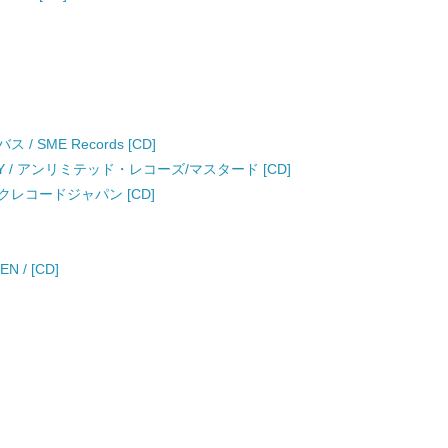
ムニバス / SME Records [CD]
/ GLAY / アンリミテッド・レコーズ/マスタード [CD]
 エピックレコードジャパン [CD]
N / [CD]