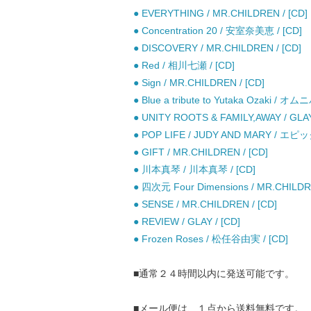
● EVERYTHING / MR.CHILDREN / [CD]
● Concentration 20 / 安室奈美恵 / [CD]
● DISCOVERY / MR.CHILDREN / [CD]
● Red / 相川七瀬 / [CD]
● Sign / MR.CHILDREN / [CD]
● Blue a tribute to Yutaka Ozaki / オ
● UNITY ROOTS & FAMILY,AWAY 
● POP LIFE / JUDY AND MARY /
● GIFT / MR.CHILDREN / [CD]
● 川本真琴 / 川本真琴 / [CD]
● 四次元 Four Dimensions / MR.CHILDRE
● SENSE / MR.CHILDREN / [CD]
● REVIEW / GLAY / [CD]
● Frozen Roses / 松任谷由実 / [CD]
■通常２４時間以内に発送可能です。
■メール便は、１点から送料無料です。