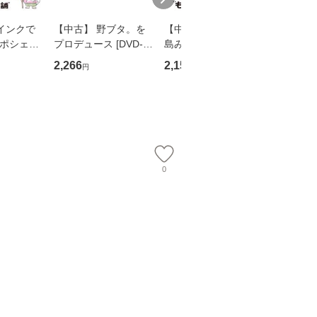
インクで
【中古】 野ブタ。を
【中古】 寒水魚 / 中
【中古】
・ポシェッ
プロデュース [DVD-B
島みゆき / [CD]【メー
カメムシ
吾 / 祥伝
OX] / バップ [DVD]
ル便送料無料】
語る / 
2,266
2,150
2,266
円
円
円
【メール便送
【メール便送料無料】
ワークい
会、吉田元重
夫 / 新評
【メール
0