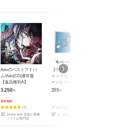
Adoのベストアドバ
【中古】 生命力 / チ
【中古】 COZY 
ム/Ado[CD]通常盤
ャットモンチー / キュ
達郎 / [CD]【メール便
【返品種別A】
ーンレコード [CD]
送料無料】
【メール便送料無料】
3,250
355
479
円
円
円
送料無料
(1)
(0)
(1)
Joshin web 音楽と映像
もったいない本舗
もったいない本
ソフトの専門店