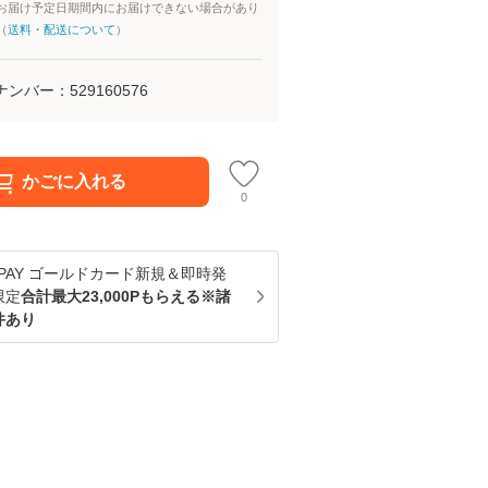
お届け予定日期間内にお届けできない場合があり
（
送料・配送について
）
ナンバー：
529160576
かごに入れる
0
u PAY ゴールドカード新規＆即時発
限定
合計最大23,000Pもらえる※諸
件あり