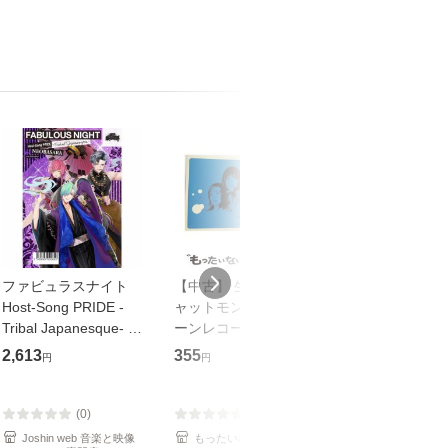
ファビュラスナイト
【中古】 生命力 / チ
【中古】 My so
Host-Song PRIDE -
ャットモンチー / キュ
Your song / 
Tribal Japanesque- ネ
ーンレコード [CD]
がかり / [CD]【メール
オバサラ/皇麗夢(豊永
【メール便送料無料】
便送料無料】
2,613
355
289
円
円
円
利行)[CD]【返品種別
A】
(0)
(0)
(0)
Joshin web 音楽と映像
もったいない本舗
もったいない本