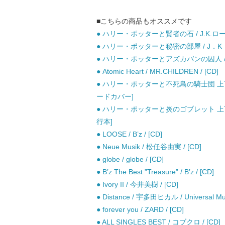
■こちらの商品もオススメです
● ハリー・ポッターと賢者の石 / J.K.ロ
● ハリー・ポッターと秘密の部屋 / J．K．
● ハリー・ポッターとアズカバンの囚人 / J
● Atomic Heart / MR.CHILDREN / [CD]
● ハリー・ポッターと不死鳥の騎士団 上下巻
ードカバー]
● ハリー・ポッターと炎のゴブレット 上下巻
行本]
● LOOSE / B’z / [CD]
● Neue Musik / 松任谷由実 / [CD]
● globe / globe / [CD]
● B’z The Best ”Treasure” / B’z / [CD]
● Ivory II / 今井美樹 / [CD]
● Distance / 宇多田ヒカル / Universal Mus
● forever you / ZARD / [CD]
● ALL SINGLES BEST / コブクロ / [CD]