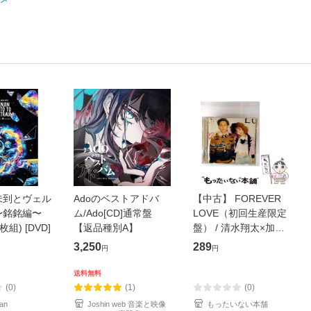
未到とヴェル
Adoのベストアドバ
【中古】 FOREVER
〜銘銘編〜
ム/Ado[CD]通常盤
LOVE（初回生産限定
枚組) [DVD]
【返品種別A】
盤） / 清水翔太×加藤
ミリヤ / [CD]【メール
3,250
289
円
円
便送料無料】
送料無料
(0)
(1)
(0)
an
Joshin web 音楽と映像
もったいない本舗