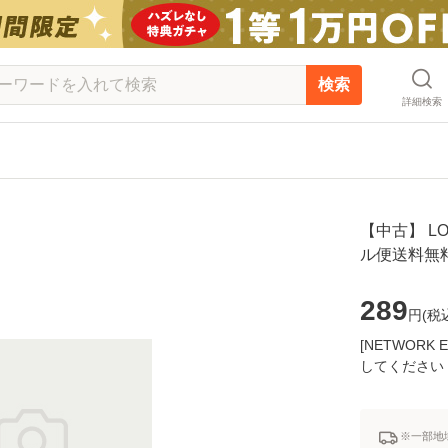
検索
詳細検索
【中古】 LOV
ル便送料無
289
円(
税
[NETWOR
してください
※一部地