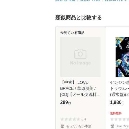
類似商品と比較する
今見ている商品
【中古】 LOVE
ゼンジン
BRACE / 華原朋美 /
トラウム
[CD]【メール便送料無
(通常盤)(2
料】
289
1,980
円
円
送料無料
(0)
もったいない本舗
Blue Oce