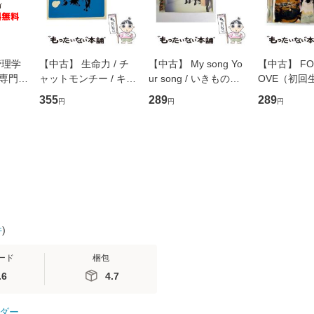
管理学
【中古】 生命力 / チ
【中古】 My song Yo
【中古】 FOR
専門職
ャットモンチー / キュ
ur song / いきものが
OVE（初回
ントス
ーンレコード [CD]
かり / [CD]【メール便
盤） / 清水
355
289
289
円
円
円
(看護
【メール便送料無料】
送料無料】
ミリヤ / [CD]【メール
 / 手
便送料無料
 南江
件
)
ード
梱包
.6
4.7
ダー