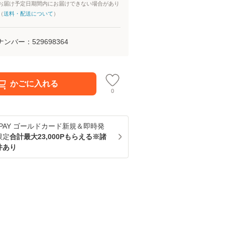
お届け予定日期間内にお届けできない場合があり
（
送料・配送について
）
ナンバー：
529698364
かごに入れる
0
u PAY ゴールドカード新規＆即時発
限定
合計最大23,000Pもらえる※諸
件あり