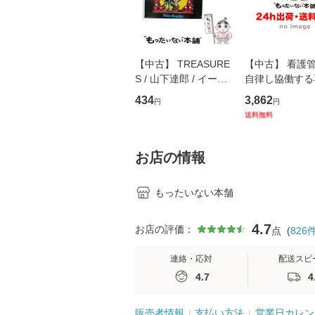
【中古】 TREASURE
【中古】 看護
S / 山下達郎 / イース
自律し協働する
トウエスト・ジャパン
の看護マネジメ
434
3,862
円
円
[CD]【メール便送料無
キル 改訂第3版 
送料無料
料】
学テキストNiCE)
島恵 藤本幸三 /
堂 [単行
お店の情報
もったいない本舗
4.7
お店の評価：
点
(
826
連絡・応対
配送スピ
4.7
4
販売者情報
支払い方法
営業日カレン