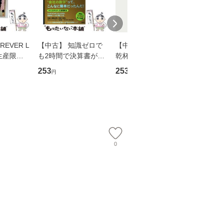
EVER L
【中古】 知識ゼロで
【中古】 ウインクで
【中古】
生産限定
も2時間で決算書が読
乾杯 (ノン・ポシェッ
春文庫） /
翔太×加藤
めるようになる！ 会
ト) / 東野圭吾 / 祥伝
文藝春秋 
253
253
262
円
円
円
計超入門！ / 佐伯 良
社 [文庫]【メール便送
ル便送料
】
隆 / 高橋書店 [単行本
料無料】
（ソフトカバー）]
【メール便送
0