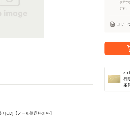
表示の
ます。
ロット
a
行
条
朋美 / [CD]【メール便送料無料】