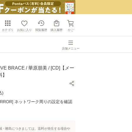
カテゴリ
お気に入り
閲覧履歴
購入履歴
かご
店舗メニュー
E BRACE / 華原朋美 / [CD]【メー
料】
込
)
K ERROR] ネットワーク周りの設定を確認
域・離島につきましては、送料が発生する場合や