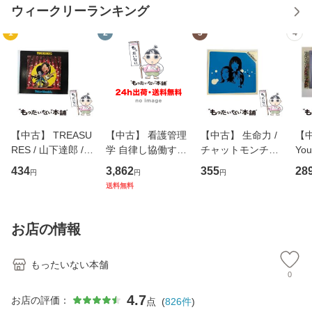
ウィークリーランキング
1
2
3
4
【中古】 TREASU
【中古】 看護管理
【中古】 生命力 /
【中
RES / 山下達郎 /
学 自律し協働する
チャットモンチー /
You
イーストウエス
専門職の看護マネ
キューンレコード
のがか
434
3,862
355
28
円
円
円
ト・ジャパン [CD]
ジメントスキル 改
[CD]【メール便送
【
送料無料
【メール便送料無
訂第3版 (看護学テ
料無料】
料
料】
キストNiCE) / 手島
恵 藤本幸三 / 南江
お店の情報
堂 [単行
もったいない本舗
0
4.7
お店の評価：
点
(
826
件
)