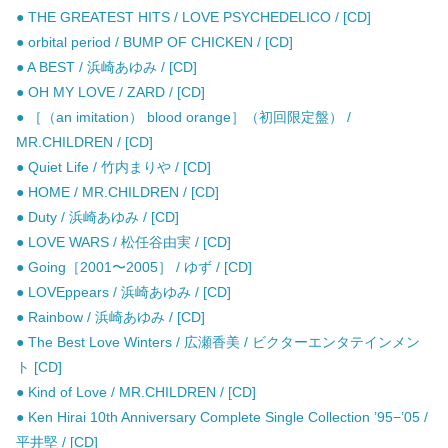
● THE GREATEST HITS / LOVE PSYCHEDELICO / [CD]
● orbital period / BUMP OF CHICKEN / [CD]
● A BEST / 浜崎あゆみ / [CD]
● OH MY LOVE / ZARD / [CD]
● ［（an imitation） blood orange］（初回限定盤） /
MR.CHILDREN / [CD]
● Quiet Life / 竹内まりや / [CD]
● HOME / MR.CHILDREN / [CD]
● Duty / 浜崎あゆみ / [CD]
● LOVE WARS / 松任谷由実 / [CD]
● Going［2001〜2005］ / ゆず / [CD]
● LOVEppears / 浜崎あゆみ / [CD]
● Rainbow / 浜崎あゆみ / [CD]
● The Best Love Winters / 広瀬香美 / ビクターエンタテインメン
ト [CD]
● Kind of Love / MR.CHILDREN / [CD]
● Ken Hirai 10th Anniversary Complete Single Collection ’95−’05 /
平井堅 / [CD]