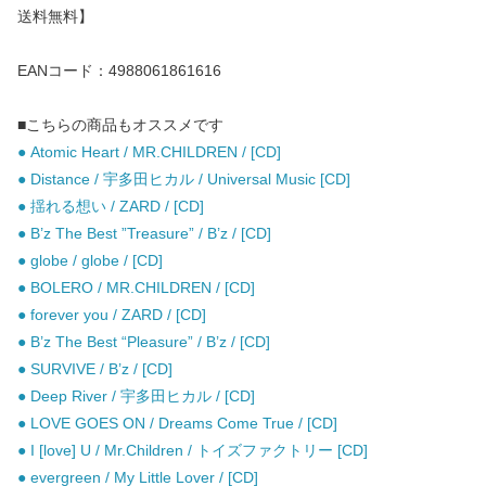
送料無料】
EANコード：4988061861616
■こちらの商品もオススメです
● Atomic Heart / MR.CHILDREN / [CD]
● Distance / 宇多田ヒカル / Universal Music [CD]
● 揺れる想い / ZARD / [CD]
● B’z The Best ”Treasure” / B’z / [CD]
● globe / globe / [CD]
● BOLERO / MR.CHILDREN / [CD]
● forever you / ZARD / [CD]
● B’z The Best “Pleasure” / B’z / [CD]
● SURVIVE / B’z / [CD]
● Deep River / 宇多田ヒカル / [CD]
● LOVE GOES ON / Dreams Come True / [CD]
● I [love] U / Mr.Children / トイズファクトリー [CD]
● evergreen / My Little Lover / [CD]