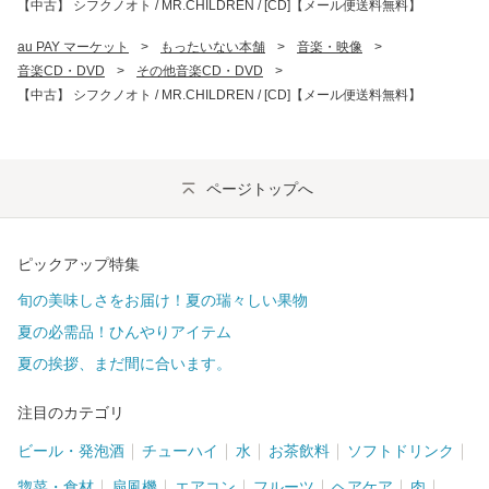
【中古】 シフクノオト / MR.CHILDREN / [CD]【メール便送料無料】
au PAY マーケット
>
もったいない本舗
>
音楽・映像
>
音楽CD・DVD
>
その他音楽CD・DVD
>
【中古】 シフクノオト / MR.CHILDREN / [CD]【メール便送料無料】
ページトップへ
ピックアップ特集
旬の美味しさをお届け！夏の瑞々しい果物
夏の必需品！ひんやりアイテム
夏の挨拶、まだ間に合います。
注目のカテゴリ
ビール・発泡酒
チューハイ
水
お茶飲料
ソフトドリンク
惣菜・食材
扇風機
エアコン
フルーツ
ヘアケア
肉