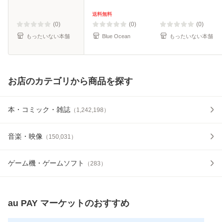
料無料】
ン [CD]【メール便
送料無料】
送料無料
(0)
(0)
(0)
もったいない本舗
Blue Ocean
もったいない本舗
お店のカテゴリから商品を探す
本・コミック・雑誌
（
1,242,198
）
音楽・映像
（
150,031
）
ゲーム機・ゲームソフト
（
283
）
au PAY マーケット
のおすすめ