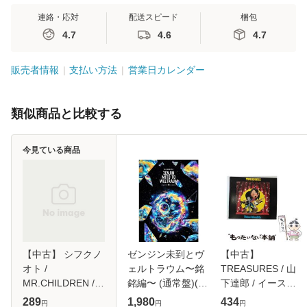
連絡・応対
配送スピード
梱包
4.7
4.6
4.7
販売者情報
支払い方法
営業日カレンダー
類似商品と比較する
今見ている商品
【中古】 シフクノ
ゼンジン未到とヴ
【中古】
オト /
ェルトラウム〜銘
TREASURES / 山
MR.CHILDREN /
銘編〜 (通常盤)(2
下達郎 / イースト
[CD]【メール便送
枚組) [DVD]
ウエスト・ジャパ
289
1,980
434
円
円
円