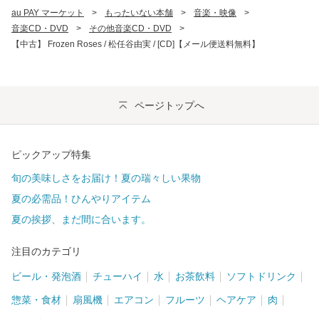
au PAY マーケット
>
もったいない本舗
>
音楽・映像
>
音楽CD・DVD
>
その他音楽CD・DVD
>
【中古】 Frozen Roses / 松任谷由実 / [CD]【メール便送料無料】
ページトップへ
ピックアップ特集
旬の美味しさをお届け！夏の瑞々しい果物
夏の必需品！ひんやりアイテム
夏の挨拶、まだ間に合います。
注目のカテゴリ
ビール・発泡酒
チューハイ
水
お茶飲料
ソフトドリンク
惣菜・食材
扇風機
エアコン
フルーツ
ヘアケア
肉