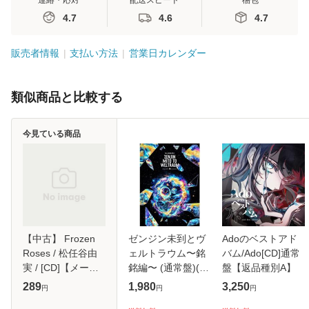
連絡・応対
配送スピード
梱包
4.7
4.6
4.7
販売者情報
支払い方法
営業日カレンダー
類似商品と比較する
今見ている商品
【中古】 Frozen
ゼンジン未到とヴ
Adoのベストアド
Roses / 松任谷由
ェルトラウム〜銘
バム/Ado[CD]通常
実 / [CD]【メール
銘編〜 (通常盤)(2
盤【返品種別A】
便送料無料】
枚組) [DVD]
289
1,980
3,250
円
円
円