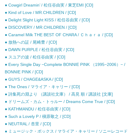
● Cowgirl Dreamin’ / 松任谷由実 / 東芝EMI [CD]
● Kind of Love / MR.CHILDREN / [CD]
● Delight Slight Light KISS / 松任谷由実 / [CD]
● DISCOVERY / MR.CHILDREN / [CD]
● Caramel Milk THE BEST OF CHARA / Ｃｈａｒａ / [CD]
● 放熱への証 / 尾崎豊 / [CD]
● DAWN PURPLE / 松任谷由実 / [CD]
● スユアの波 / 松任谷由実 / [CD]
● Every Single Day −Complete BONNIE PINK （1995−2006）− /
BONNIE PINK / [CD]
● GUYS / CHAGE&ASKA / [CD]
● The Ones / マライア・キャリー / [CD]
● 詩集死の淵より （講談社文庫） / 高見 順 / 講談社 [文庫]
● ドリームズ・カム・トゥルー / Dreams Come True / [CD]
● KATHMANDU / 松任谷由実 / [CD]
● Such a Lovely P / 槇原敬之 / [CD]
● NEUTRAL / 杏里 / [CD]
● ミュージック・ボックス / マライア・キャリー / ソニーレコード