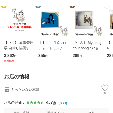
1
2
3
4
【中古】 看護管理
【中古】 生命力 /
【中古】 My song
【中
学 自律し協働する
チャットモンチー /
Your song / いきも
R 
専門職の看護マネ
キューンレコード
のがかり / [CD]
産限
3,862
355
289
28
円
円
円
ジメントスキル 改
[CD]【メール便送
【メール便送料無
翔太
送料無料
訂第3版 (看護学テ
料無料】
料】
[C
キストNiCE) / 手島
料
恵 藤本幸三 / 南江
お店の情報
堂 [単行
もったいない本舗
0
4.7
お店の評価：
点
(
830
件
)