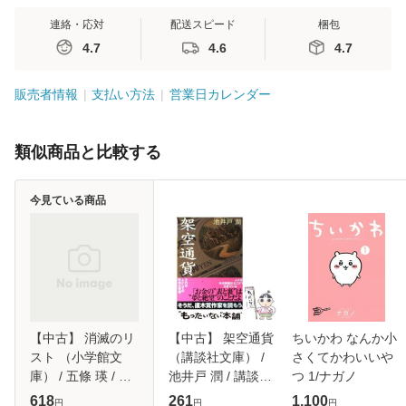
連絡・応対
配送スピード
梱包
4.7
4.6
4.7
販売者情報
支払い方法
営業日カレンダー
類似商品と比較する
今見ている商品
【中古】 消滅のリ
【中古】 架空通貨
ちいかわ なんか小
スト （小学館文
（講談社文庫） /
さくてかわいいや
庫） / 五條 瑛 / 小
池井戸 潤 / 講談社
つ 1/ナガノ
学館 [文庫]【メー
[文庫]【メール便送
618
261
1,100
円
円
円