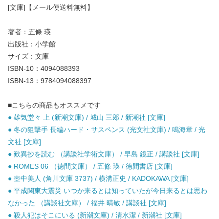
[文庫]【メール便送料無料】
著者：五條 瑛
出版社：小学館
サイズ：文庫
ISBN-10：4094088393
ISBN-13：9784094088397
■こちらの商品もオススメです
● 雄気堂々 上 (新潮文庫) / 城山 三郎 / 新潮社 [文庫]
● 冬の狙撃手 長編ハード・サスペンス (光文社文庫) / 鳴海章 / 光
文社 [文庫]
● 歎異抄を読む （講談社学術文庫） / 早島 鏡正 / 講談社 [文庫]
● ROMES 06 （徳間文庫） / 五條 瑛 / 徳間書店 [文庫]
● 壺中美人 (角川文庫 3737) / 横溝正史 / KADOKAWA [文庫]
● 平成関東大震災 いつか来るとは知っていたが今日来るとは思わ
なかった （講談社文庫） / 福井 晴敏 / 講談社 [文庫]
● 殺人犯はそこにいる (新潮文庫) / 清水潔 / 新潮社 [文庫]