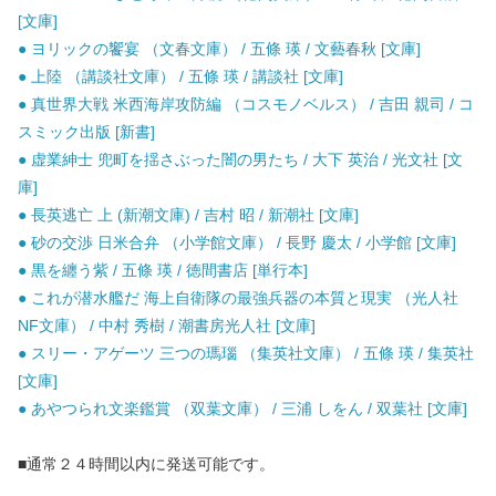
[文庫]
● ヨリックの饗宴 （文春文庫） / 五條 瑛 / 文藝春秋 [文庫]
● 上陸 （講談社文庫） / 五條 瑛 / 講談社 [文庫]
● 真世界大戦 米西海岸攻防編 （コスモノベルス） / 吉田 親司 / コ
スミック出版 [新書]
● 虚業紳士 兜町を揺さぶった闇の男たち / 大下 英治 / 光文社 [文
庫]
● 長英逃亡 上 (新潮文庫) / 吉村 昭 / 新潮社 [文庫]
● 砂の交渉 日米合弁 （小学館文庫） / 長野 慶太 / 小学館 [文庫]
● 黒を纏う紫 / 五條 瑛 / 徳間書店 [単行本]
● これが潜水艦だ 海上自衛隊の最強兵器の本質と現実 （光人社
NF文庫） / 中村 秀樹 / 潮書房光人社 [文庫]
● スリー・アゲーツ 三つの瑪瑙 （集英社文庫） / 五條 瑛 / 集英社
[文庫]
● あやつられ文楽鑑賞 （双葉文庫） / 三浦 しをん / 双葉社 [文庫]
■通常２４時間以内に発送可能です。