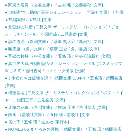
● 関東大震災 （文春文庫） / 吉村 昭 / 文藝春秋 [文庫]
● 自衛隊“本土防衛” 軍事シミュレーション （宝島社文庫） / 別冊
宝島編集部 / 宝島社 [文庫]
● 北朝鮮の決断 (二見文庫 ザ・ミステリ・コレクション) / ジョ
ン・T.キャンベル、小関哲哉 / 二見書房 [文庫]
● 詩の原理 （新潮文庫） / 萩原 朔太郎 / 新潮社 [文庫]
● 幽霊座 （角川文庫） / 横溝 正史 / 角川書店 [文庫]
● 瓦礫の矜持 （中公文庫） / 五條 瑛 / 中央公論新社 [文庫]
● 真世界大戦 長編戦記シミュレーション・ノベル (コスミック文
庫 よ3-6) / 吉田親司 / コスミック出版 [文庫]
● J 少女たちは破壊を謳う (徳間文庫 こ34-4) / 五條瑛 / 徳間書店
[文庫]
● 機密基地 (二見文庫 ザ・ミステリ・コレクション) / ボブ・メイ
ヤー、鎌田三平 / 二見書房 [文庫]
● 迷路の花嫁 （角川文庫） / 横溝 正史 / 角川書店 [文庫]
● 熱氷 （講談社文庫） / 五條 瑛 / 講談社 [文庫]
● 塔の下 / 五條 瑛 / 光文社 [単行本]
● ROMES 06 まどろみの月桃 （徳間文庫） / 五條 瑛 / 徳間書店