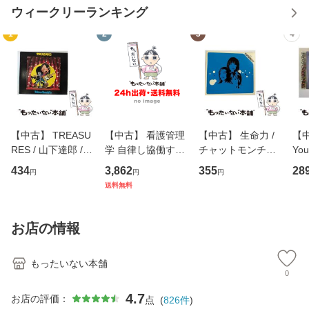
ウィークリーランキング
1
2
3
4
【中古】 TREASU
【中古】 看護管理
【中古】 生命力 /
【中
RES / 山下達郎 /
学 自律し協働する
チャットモンチー /
You
イーストウエス
専門職の看護マネ
キューンレコード
のがか
434
3,862
355
28
円
円
円
ト・ジャパン [CD]
ジメントスキル 改
[CD]【メール便送
【
送料無料
【メール便送料無
訂第3版 (看護学テ
料無料】
料
料】
キストNiCE) / 手島
恵 藤本幸三 / 南江
お店の情報
堂 [単行
もったいない本舗
0
4.7
お店の評価：
点
(
826
件
)