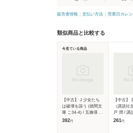
販売者情報
支払い方法
営業日カレン
類似商品と比較する
今見ている商品
【中古】 J 少女たち
【中古】 
は破壊を謳う (徳間文
（講談社文
庫 こ34-4) / 五條瑛 /
戸 潤 / 講
徳間書店 [文庫]【メー
【メール
392
261
円
円
ル便送料無料】