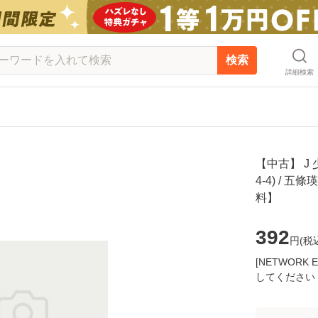
検索
詳細検索
【中古】 J
4-4) / 
料】
392
円(
税
[NETWOR
してください