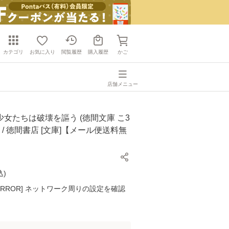
カテゴリ
お気に入り
閲覧履歴
購入履歴
かご
店舗メニュー
 少女たちは破壊を謳う (徳間文庫 こ3
五條瑛 / 徳間書店 [文庫]【メール便送料無
込
)
K ERROR] ネットワーク周りの設定を確認