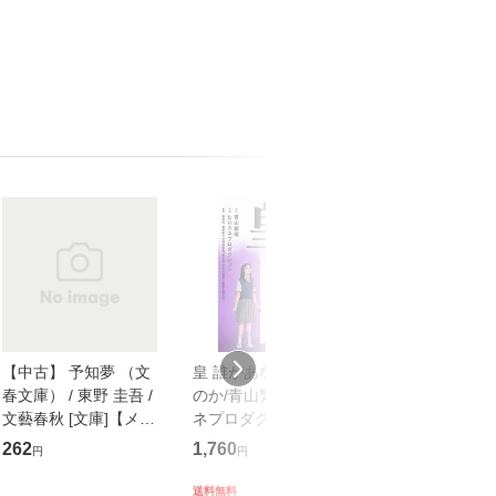
【中古】 予知夢 （文
皇 誰があなたを護る
【中古】 知識
春文庫） / 東野 圭吾 /
のか/青山繁晴/ヒロカ
も2時間で決算
文藝春秋 [文庫]【メー
ネプロダクション/新
めるようになる
ル便送料無料】
田均
計超入門！ / 佐
262
1,760
253
円
円
円
隆 / 高橋書店 [
（ソフトカバー
送料無料