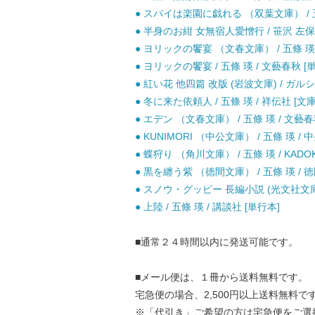
● スパイは楽園に戯れる （双葉文庫） / 五條
● 半身のお紺 女無宿人愛憎行 / 笹沢 左保 
● ヨリックの饗宴 （文春文庫） / 五條 瑛 
● ヨリックの饗宴 / 五條 瑛 / 文藝春秋 [
● 紅い花 他四篇 改版 (岩波文庫) / ガル
● 冬に来た依頼人 / 五條 瑛 / 祥伝社 [文庫
● エデン （文春文庫） / 五條 瑛 / 文藝春
● KUNIMORI （中公文庫） / 五條 瑛 /
● 蝶狩り （角川文庫） / 五條 瑛 / KADOK
● 黒を纏う紫 （徳間文庫） / 五條 瑛 / 徳
● スノウ・グッピー 長編小説 (光文社文庫) 
● 上陸 / 五條 瑛 / 講談社 [単行本]
■通常２４時間以内に発送可能です。
■メール便は、１冊から送料無料です。
宅急便の場合、2,500円以上送料無料で
※「代引き」ご希望の方は宅急便をご選