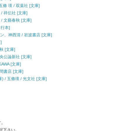
 瑛 / 双葉社 [文庫]
/ 祥伝社 [文庫]
/ 文藝春秋 [文庫]
単行本]
シン、神西清 / 岩波書店 [文庫]
]
秋 [文庫]
 中央公論新社 [文庫]
AWA [文庫]
間書店 [文庫]
/ 五條瑛 / 光文社 [文庫]
す。
択下さい。