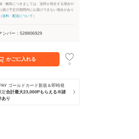
域・離島につきましては、送料が発生する場合や
お届け予定日期間内にお届けできない場合があり
（
送料・配送について
）
ナンバー：
528806929
かごに入れる
0
u PAY ゴールドカード新規＆即時発
限定
合計最大23,000Pもらえる※諸
件あり