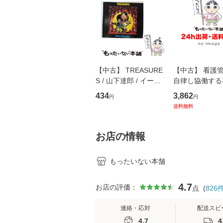
【中古】 TREASURE
【中古】 看護
S / 山下達郎 / イース
自律し協働する
トウエスト・ジャパン
の看護マネジメ
434
3,862
円
円
[CD]【メール便送料無
キル 改訂第3版 
送料無料
料】
学テキストNiCE)
島恵 藤本幸三 /
堂 [単行
お店の情報
もったいない本舗
4.7
お店の評価：
点
(
826
連絡・応対
配送スピ
4.7
4