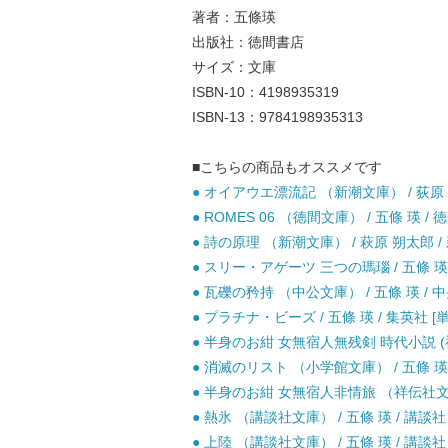
著者：五條瑛
出版社：徳間書店
サイズ：文庫
ISBN-10：4198935319
ISBN-13：9784198935313
■こちらの商品もオススメです
● オイアウエ漂流記 （新潮文庫） / 荻原 浩
● ROMES 06 （徳間文庫） / 五條 瑛 / 
● 詩の原理 （新潮文庫） / 萩原 朔太郎 / 
● スリー・アゲーツ 三つの瑪瑙 / 五條 瑛 
● 瓦礫の矜持 （中公文庫） / 五條 瑛 / 
● プラチナ・ビーズ / 五條 瑛 / 集英社 [
● 半身のお紺 女無宿人無残剣 時代小説 (祥伝
● 消滅のリスト （小学館文庫） / 五條 瑛 
● 半身のお紺 女無宿人非情旅 （祥伝社文庫）
● 熱氷 （講談社文庫） / 五條 瑛 / 講談社 
● 上陸 （講談社文庫） / 五條 瑛 / 講談社 