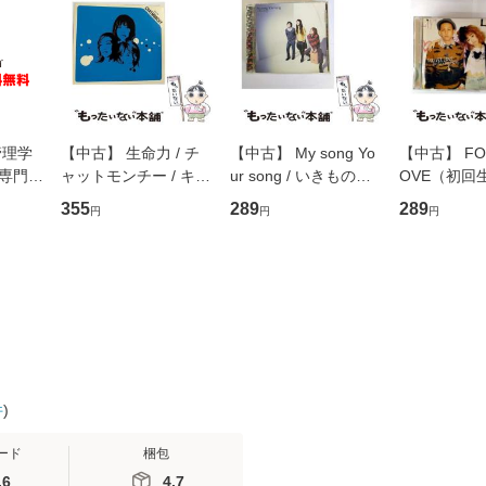
管理学
【中古】 生命力 / チ
【中古】 My song Yo
【中古】 FOR
専門職
ャットモンチー / キュ
ur song / いきものが
OVE（初回
ントス
ーンレコード [CD]
かり / [CD]【メール便
盤） / 清水
355
289
289
円
円
円
(看護
【メール便送料無料】
送料無料】
ミリヤ / [CD]【メール
 / 手
便送料無料
 南江
件
)
ード
梱包
.6
4.7