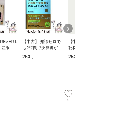
EVER L
【中古】 知識ゼロで
【中古】 ウインクで
【中古】
生産限定
も2時間で決算書が読
乾杯 (ノン・ポシェッ
春文庫） /
翔太×加藤
めるようになる！ 会
ト) / 東野圭吾 / 祥伝
文藝春秋 
253
253
262
円
円
円
計超入門！ / 佐伯 良
社 [文庫]【メール便送
ル便送料
】
隆 / 高橋書店 [単行本
料無料】
（ソフトカバー）]
【メール便送
0