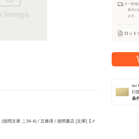
※一部地
表示の
ます。
ロット
a
行
条
間文庫 こ34-4) / 五條瑛 / 徳間書店 [文庫]【メ