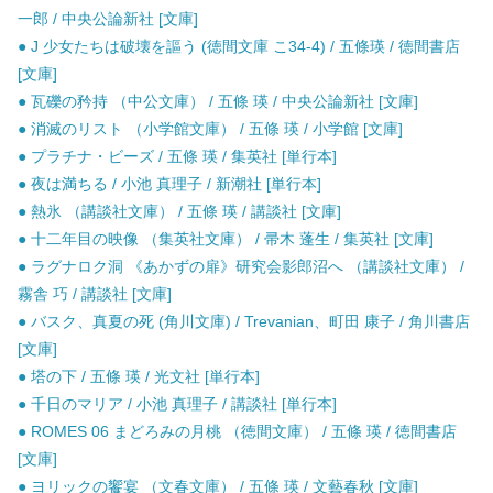
一郎 / 中央公論新社 [文庫]
● J 少女たちは破壊を謳う (徳間文庫 こ34-4) / 五條瑛 / 徳間書店
[文庫]
● 瓦礫の矜持 （中公文庫） / 五條 瑛 / 中央公論新社 [文庫]
● 消滅のリスト （小学館文庫） / 五條 瑛 / 小学館 [文庫]
● プラチナ・ビーズ / 五條 瑛 / 集英社 [単行本]
● 夜は満ちる / 小池 真理子 / 新潮社 [単行本]
● 熱氷 （講談社文庫） / 五條 瑛 / 講談社 [文庫]
● 十二年目の映像 （集英社文庫） / 帚木 蓬生 / 集英社 [文庫]
● ラグナロク洞 《あかずの扉》研究会影郎沼へ （講談社文庫） /
霧舎 巧 / 講談社 [文庫]
● バスク、真夏の死 (角川文庫) / Trevanian、町田 康子 / 角川書店
[文庫]
● 塔の下 / 五條 瑛 / 光文社 [単行本]
● 千日のマリア / 小池 真理子 / 講談社 [単行本]
● ROMES 06 まどろみの月桃 （徳間文庫） / 五條 瑛 / 徳間書店
[文庫]
● ヨリックの饗宴 （文春文庫） / 五條 瑛 / 文藝春秋 [文庫]