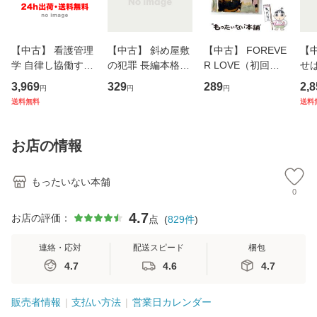
【中古】 看護管理
【中古】 斜め屋敷
【中古】 FOREVE
【
学 自律し協働する
の犯罪 長編本格推
R LOVE（初回生
せば
専門職の看護マネ
理小説 (光文社文
産限定盤） / 清水
VD
3,969
329
289
2,8
円
円
円
ジメントスキル 改
庫) / 島田荘司 / 光
翔太×加藤ミリヤ /
タ
送料無料
送料
訂第3版 (看護学テ
文社 [文庫]【メー
[CD]【メール便送
ター
キストNiCE) / 手島
ル便送料無料】
料無料】
VD
恵 藤本幸三 / 南江
料
お店の情報
堂 [単行
もったいない本舗
0
4.7
お店の評価：
点
(
829
件
)
連絡・応対
配送スピード
梱包
4.7
4.6
4.7
販売者情報
支払い方法
営業日カレンダー