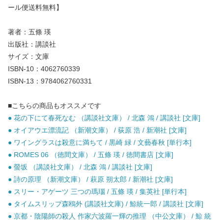
ール便送料無料】
著者：五條 瑛
出版社：講談社
サイズ：文庫
ISBN-10：4062760339
ISBN-13：9784062760331
■こちらの商品もオススメです
● 花の下にて春死なむ （講談社文庫） / 北森 鴻 / 講談社 [文庫]
● オイアウエ漂流記 （新潮文庫） / 荻原 浩 / 新潮社 [文庫]
● ワイングラスは殺意に満ちて / 黒崎 緑 / 文藝春秋 [単行本]
● ROMES 06 （徳間文庫） / 五條 瑛 / 徳間書店 [文庫]
● 螢坂 （講談社文庫） / 北森 鴻 / 講談社 [文庫]
● 詩の原理 （新潮文庫） / 萩原 朔太郎 / 新潮社 [文庫]
● スリー・アゲーツ 三つの瑪瑙 / 五條 瑛 / 集英社 [単行本]
● タイムスリップ森鴎外 (講談社文庫) / 鯨統一郎 / 講談社 [文庫]
● 京都・陰陽師の殺人 作家六波羅一輝の推理 （中公文庫） / 鯨 統