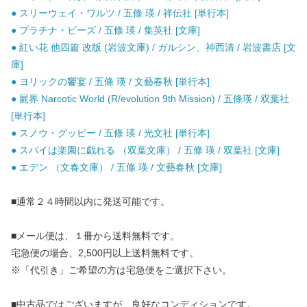
● スリーウェイ・ワルツ / 五條 瑛 / 祥伝社 [単行本]
● プラチナ・ビーズ / 五條 瑛 / 集英社 [文庫]
● 紅い花 他四篇 改版 (岩波文庫) / ガルシン、神西清 / 岩波書店 [文
庫]
● ヨリックの饗宴 / 五條 瑛 / 文藝春秋 [単行本]
● 屍界 Narcotic World (R/evolution 9th Mission) / 五條瑛 / 双葉社
[単行本]
● スノウ・グッピー / 五條 瑛 / 光文社 [単行本]
● スパイは楽園に戯れる （双葉文庫） / 五條 瑛 / 双葉社 [文庫]
● エデン （文春文庫） / 五條 瑛 / 文藝春秋 [文庫]
■通常２４時間以内に発送可能です。
■メール便は、１冊から送料無料です。
宅急便の場合、2,500円以上送料無料です。
※「代引き」ご希望の方は宅急便をご選択下さい。
■中古品ではございますが、良好なコンディションです。