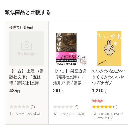
類似商品と比較する
今見ている商品
【中古】 上陸 （講
【中古】 架空通貨
ちいかわ なんか小
談社文庫） / 五條
（講談社文庫） /
さくてかわいいや
瑛 / 講談社 [文庫]
池井戸 潤 / 講談社
つ 3/ナガノ
【メール便送料無
[文庫]【メール便送
485
261
1,210
円
円
円
料】
料無料】
送料無料
(0)
(0)
(1)
もったいない本舗
もったいない本舗
bookfan au PAY マ
ーケット店