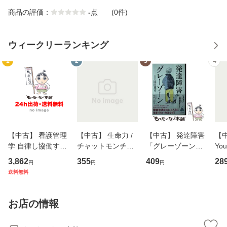
商品の評価：
-
点
(0件)
ウィークリーランキング
1
2
3
4
【中古】 看護管理
【中古】 生命力 /
【中古】 発達障害
【中
学 自律し協働する
チャットモンチー /
「グレーゾーン」
You
専門職の看護マネ
キューンレコード
その正しい理解と
のがか
3,862
355
409
28
円
円
円
ジメントスキル 改
[CD]【メール便送
克服法 (SB新書 57
【
送料無料
訂第3版 (看護学テ
料無料】
2) / 岡田尊司 / Ｓ
料
キストNiCE) / 手島
Ｂクリエイティブ
恵 藤本幸三 / 南江
[新書]【メール便送
お店の情報
堂 [単行
料無料】