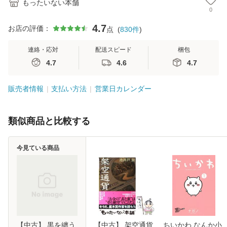
もったいない本舗
0
4.7
お店の評価：
点
(
830
件
)
連絡・応対
配送スピード
梱包
4.7
4.6
4.7
販売者情報
支払い方法
営業日カレンダー
類似商品と比較する
今見ている商品
【中古】 黒を纏う
【中古】 架空通貨
ちいかわ なんか小