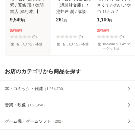
紫 / 五條 瑛 / 徳間
（講談社文庫） /
さくてかわいいや
書店 [単行本]【メ
池井戸 潤 / 講談社
つ 1/ナガノ
ール便送料無料】
[文庫]【メール便送
9,549
261
1,100
円
円
円
料無料】
送料無料
送料無料
(0)
(0)
(0)
もったいない本舗
もったいない本舗
bookfan au PAY マ
ーケット店
お店のカテゴリから商品を探す
本・コミック・雑誌
（
1,264,730
）
音楽・映像
（
151,950
）
ゲーム機・ゲームソフト
（
282
）