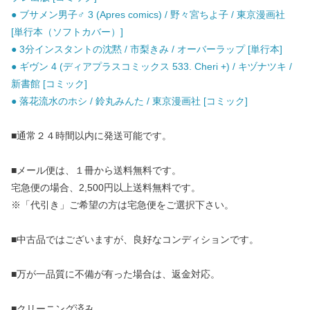
● ブサメン男子♂ 3 (Apres comics) / 野々宮ちよ子 / 東京漫画社
[単行本（ソフトカバー）]
● 3分インスタントの沈黙 / 市梨きみ / オーバーラップ [単行本]
● ギヴン 4 (ディアプラスコミックス 533. Cheri +) / キヅナツキ /
新書館 [コミック]
● 落花流水のホシ / 鈴丸みんた / 東京漫画社 [コミック]
■通常２４時間以内に発送可能です。
■メール便は、１冊から送料無料です。
宅急便の場合、2,500円以上送料無料です。
※「代引き」ご希望の方は宅急便をご選択下さい。
■中古品ではございますが、良好なコンディションです。
■万が一品質に不備が有った場合は、返金対応。
■クリーニング済み。