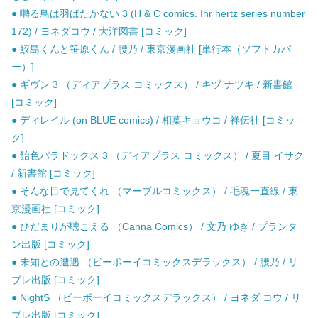
● 囀る鳥は羽ばたかない 3 (H & C comics. Ihr hertz series number
172) / ヨネダコウ / 大洋図書 [コミック]
● 鮫島くんと笹原くん / 腰乃 / 東京漫画社 [単行本（ソフトカバ
ー）]
● ギヴン 3 （ディアプラス コミックス） / キヅ ナツキ / 新書館
[コミック]
● ディレイル (on BLUE comics) / 相葉キョウコ / 祥伝社 [コミッ
ク]
● 飴色パラドックス 3 （ディアプラス コミックス） / 夏目 イサク
/ 新書館 [コミック]
● そんな目で見てくれ （マーブルコミックス） / 毛魂一直線 / 東
京漫画社 [コミック]
● ひだまりが聴こえる （Canna Comics） / 文乃 ゆき / プランタ
ン出版 [コミック]
● 未知との遭遇 （ビーボーイコミックスデラックス） / 腰乃 / リ
ブレ出版 [コミック]
● NightS （ビーボーイコミックスデラックス） / ヨネダ コウ / リ
ブレ出版 [コミック]