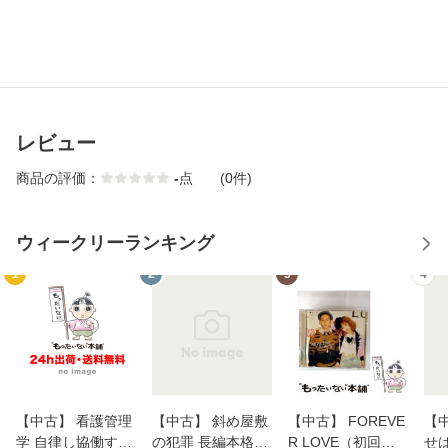
レビュー
商品の評価：
-
点
(0件)
ウィークリーランキング
1
2
3
4
【中古】 看護管理
【中古】 斜め屋敷
【中古】 FOREVE
【
学 自律し協働する
の犯罪 長編本格推
R LOVE（初回生
せば