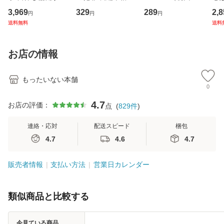
専門職の看護マネ
理小説 (光文社文
産限定盤） / 清水
VD
3,969
329
289
2,8
円
円
円
ジメントスキル 改
庫) / 島田荘司 / 光
翔太×加藤ミリヤ /
タ
送料無料
送料
訂第3版 (看護学テ
文社 [文庫]【メー
[CD]【メール便送
ター
キストNiCE) / 手島
ル便送料無料】
料無料】
VD
恵 藤本幸三 / 南江
料
お店の情報
堂 [単行
もったいない本舗
0
4.7
お店の評価：
点
(
829
件
)
連絡・応対
配送スピード
梱包
4.7
4.6
4.7
販売者情報
支払い方法
営業日カレンダー
類似商品と比較する
今見ている商品