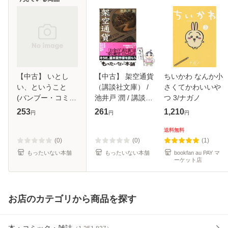
【中古】 いとし
【中古】 架空通貨
ちいかわ なんか小
い、ということ
（講談社文庫） /
さくてかわいいや
(バンブー・コミッ
池井戸 潤 / 講談社
つ 3/ナガノ
クス) / 高崎 ぼすこ
[文庫]【メール便送
253
261
1,210
円
円
円
/ 竹書房 [コミック]
料無料】
【メール便送料無
送料無料
料】
(0)
(0)
(1)
もったいない本舗
もったいない本舗
bookfan au PAY マ
ーケット店
お店のカテゴリから商品を探す
本・コミック・雑誌