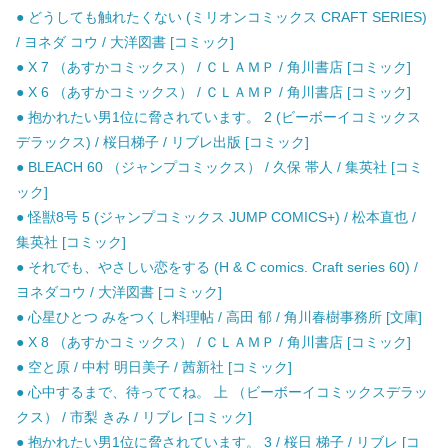
● どうしても触れたくない (ミリオンコミックス CRAFT SERIES)
/ ヨネダ コウ / 大洋図書 [コミック]
● X 7 （あすかコミックス） / ＣＬＡＭＰ / 角川書店 [コミック]
● X 6 （あすかコミックス） / ＣＬＡＭＰ / 角川書店 [コミック]
● 抱かれたい男1位に脅されています。 2 (ビーボーイコミックス
デラックス) / 桜日梯子 / リブレ出版 [コミック]
● BLEACH 60 （ジャンプコミックス） / 久保 帯人 / 集英社 [コミ
ック]
● 怪獣8号 5 (ジャンプコミックス JUMP COMICS+) / 松本直也 /
集英社 [コミック]
● それでも、やさしい恋をする (H & C comics. Craft series 60) /
ヨネダコウ / 大洋図書 [コミック]
● 心星ひとつ みをつくし料理帖 / 高田 郁 / 角川春樹事務所 [文庫]
● X 8 （あすかコミックス） / ＣＬＡＭＰ / 角川書店 [コミック]
● 空と原 / 中村 明日美子 / 茜新社 [コミック]
● 心中するまで、待っててね。 上 （ビーボーイコミックスデラッ
クス） / 市梨 きみ / リブレ [コミック]
● 抱かれたい男1位に脅されています。 3 / 桜日 梯子 / リブレ [コ