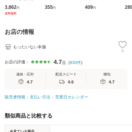
専門職の看護マネ
キューンレコード
その正しい理解と
のがか
3,862
355
409
28
円
円
円
ジメントスキル 改
[CD]【メール便送
克服法 (SB新書 57
【
送料無料
訂第3版 (看護学テ
料無料】
2) / 岡田尊司 / Ｓ
料
キストNiCE) / 手島
Ｂクリエイティブ
恵 藤本幸三 / 南江
[新書]【メール便送
お店の情報
堂 [単行
料無料】
もったいない本舗
0
4.7
お店の評価：
点
(
830
件
)
連絡・応対
配送スピード
梱包
4.7
4.6
4.7
販売者情報
支払い方法
営業日カレンダー
類似商品と比較する
今見ている商品