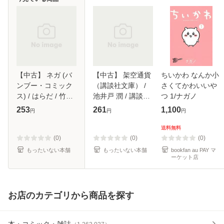
【中古】 ネガ (バ
【中古】 架空通貨
ちいかわ なんか小
ンブー・コミック
（講談社文庫） /
さくてかわいいや
ス) / はらだ / 竹書
池井戸 潤 / 講談社
つ 1/ナガノ
房 [コミック]【メ
[文庫]【メール便送
253
261
1,100
円
円
円
ール便送料無料】
料無料】
送料無料
(0)
(0)
(0)
もったいない本舗
もったいない本舗
bookfan au PAY マ
ーケット店
お店のカテゴリから商品を探す
本・コミック・雑誌