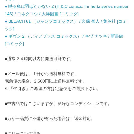
● 囀る鳥は羽ばたかない 2 (H & C comics. Ihr hertz series number
146) / ヨネダコウ / 大洋図書 [コミック]
● BLEACH 61 （ジャンプコミックス） / 久保 帯人 / 集英社 [コミ
ック]
● ギヴン 2 （ディアプラス コミックス） / キヅ ナツキ / 新書館
[コミック]
■通常２４時間以内に発送可能です。
■メール便は、１冊から送料無料です。
宅急便の場合、2,500円以上送料無料です。
※「代引き」ご希望の方は宅急便をご選択下さい。
■中古品ではございますが、良好なコンディションです。
■万が一品質に不備が有った場合は、返金対応。
■クリーニング済み。