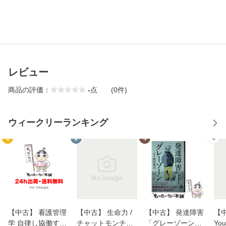
レビュー
商品の評価：
-
点
(0件)
ウィークリーランキング
1
2
3
4
【中古】 看護管理
【中古】 生命力 /
【中古】 発達障害
【中
学 自律し協働する
チャットモンチー /
「グレーゾーン」
You