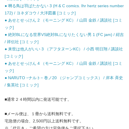
● 囀る鳥は羽ばたかない 3 (H & C comics. Ihr hertz series number
172) / ヨネダコウ / 大洋図書 [コミック]
● あせとせっけん 2 （モーニング KC） / 山田 金鉄 / 講談社 [コミ
ック]
● 絶対BLになる世界VS絶対BLになりたくない男 1 (FC jam) / 紺吉
/ 祥伝社 [コミック]
● 来世は他人がいい 3 （アフタヌーンKC） / 小西 明日翔 / 講談社
[コミック]
● あせとせっけん 4 （モーニング KC） / 山田 金鉄 / 講談社 [コミ
ック]
● NARUTO −ナルト− 巻ノ20 （ジャンプコミックス） / 岸本 斉史
/ 集英社 [コミック]
■通常２４時間以内に発送可能です。
■メール便は、１冊から送料無料です。
宅急便の場合、2,500円以上送料無料です。
※「代引き」ご希望の方は宅急便をご選択下さい。