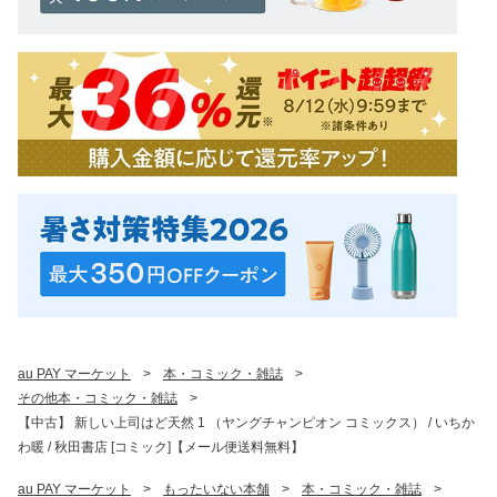
au PAY マーケット
>
本・コミック・雑誌
>
その他本・コミック・雑誌
>
【中古】 新しい上司はど天然 1 （ヤングチャンピオン コミックス） / いちか
わ暖 / 秋田書店 [コミック]【メール便送料無料】
au PAY マーケット
>
もったいない本舗
>
本・コミック・雑誌
>