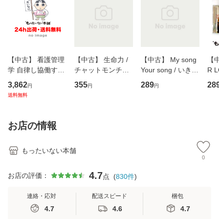
【中古】 看護管理
【中古】 生命力 /
【中古】 My song
【中
学 自律し協働する
チャットモンチー /
Your song / いきも
R 
専門職の看護マネ
キューンレコード
のがかり / [CD]
産限
3,862
355
289
28
円
円
円
ジメントスキル 改
[CD]【メール便送
【メール便送料無
翔太
送料無料
訂第3版 (看護学テ
料無料】
料】
[C
キストNiCE) / 手島
料
恵 藤本幸三 / 南江
お店の情報
堂 [単行
もったいない本舗
0
4.7
お店の評価：
点
(
830
件
)
連絡・応対
配送スピード
梱包
4.7
4.6
4.7