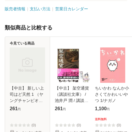
販売者情報
支払い方法
営業日カレンダー
類似商品と比較する
今見ている商品
【中古】 新しい上
【中古】 架空通貨
ちいかわ なんか小
司はど天然 1 （ヤ
（講談社文庫） /
さくてかわいいや
ングチャンピオン
池井戸 潤 / 講談社
つ 1/ナガノ
コミックス） / い
[文庫]【メール便送
261
261
1,100
円
円
円
ちかわ暖 / 秋田書
料無料】
店 [コミック]【メ
送料無料
ール便送料無料】
(0)
(0)
(0)