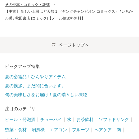
その他本・コミック・雑誌
>
【中古】 新しい上司はど天然 1 （ヤングチャンピオン コミックス） / いちか
わ暖 / 秋田書店 [コミック]【メール便送料無料】
ページトップへ
ピックアップ特集
夏の必需品！ひんやりアイテム
夏の挨拶、まだ間に合います。
旬の美味しさをお届け！夏の瑞々しい果物
注目のカテゴリ
ビール・発泡酒
チューハイ
水
お茶飲料
ソフトドリンク
惣菜・食材
扇風機
エアコン
フルーツ
ヘアケア
肉