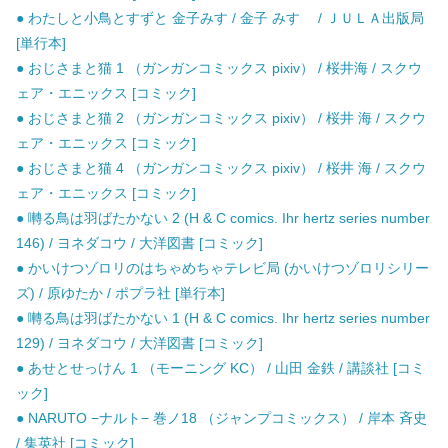
● わたしと小鳥とすずと 金子みす / 金子 みすゞ / ＪＵＬＡ出版局
[単行本]
● おじさまと猫 1 （ガンガンコミックス pixiv） / 桜井海 / スクウ
ェア・エニックス [コミック]
● おじさまと猫 2 （ガンガンコミックス pixiv） / 桜井 海 / スクウ
ェア・エニックス [コミック]
● おじさまと猫 4 （ガンガンコミックス pixiv） / 桜井 海 / スクウ
ェア・エニックス [コミック]
● 囀る鳥は羽ばたかない 2 (H & C comics. Ihr hertz series number
146) / ヨネダコウ / 大洋図書 [コミック]
● かいけつゾロリのはちゃめちゃテレビ局 (かいけつゾロリシリー
ズ) / 原ゆたか / ポプラ社 [単行本]
● 囀る鳥は羽ばたかない 1 (H & C comics. Ihr hertz series number
129) / ヨネダコウ / 大洋図書 [コミック]
● あせとせっけん 1 （モーニング KC） / 山田 金鉄 / 講談社 [コミ
ック]
● NARUTO −ナルト− 巻ノ18 （ジャンプコミックス） / 岸本 斉史
/ 集英社 [コミック]