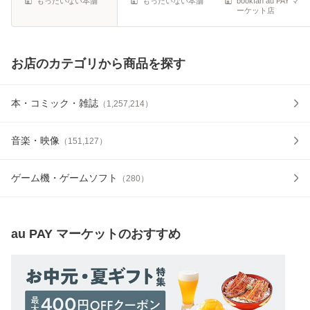
もったいない本舗
もったいない本舗
bookfan au PAY マ
ーケット店
お店のカテゴリから商品を探す
本・コミック・雑誌
（
1,257,214
）
音楽・映像
（
151,127
）
ゲーム機・ゲームソフト
（
280
）
au PAY マーケット
のおすすめ