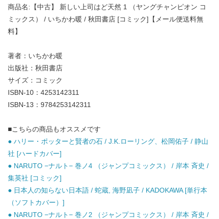
商品名:【中古】 新しい上司はど天然 1 （ヤングチャンピオン コ
ミックス） / いちかわ暖 / 秋田書店 [コミック]【メール便送料無
料】
著者：いちかわ暖
出版社：秋田書店
サイズ：コミック
ISBN-10：4253142311
ISBN-13：9784253142311
■こちらの商品もオススメです
● ハリー・ポッターと賢者の石 / J.K.ローリング、松岡佑子 / 静山
社 [ハードカバー]
● NARUTO −ナルト− 巻ノ4 （ジャンプコミックス） / 岸本 斉史 /
集英社 [コミック]
● 日本人の知らない日本語 / 蛇蔵, 海野凪子 / KADOKAWA [単行本
（ソフトカバー）]
● NARUTO −ナルト− 巻ノ2 （ジャンプコミックス） / 岸本 斉史 /