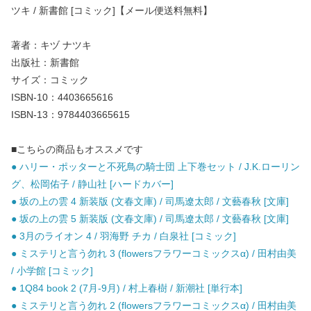
ツキ / 新書館 [コミック]【メール便送料無料】
著者：キヅ ナツキ
出版社：新書館
サイズ：コミック
ISBN-10：4403665616
ISBN-13：9784403665615
■こちらの商品もオススメです
● ハリー・ポッターと不死鳥の騎士団 上下巻セット / J.K.ローリン
グ、松岡佑子 / 静山社 [ハードカバー]
● 坂の上の雲 4 新装版 (文春文庫) / 司馬遼太郎 / 文藝春秋 [文庫]
● 坂の上の雲 5 新装版 (文春文庫) / 司馬遼太郎 / 文藝春秋 [文庫]
● 3月のライオン 4 / 羽海野 チカ / 白泉社 [コミック]
● ミステリと言う勿れ 3 (flowersフラワーコミックスα) / 田村由美
/ 小学館 [コミック]
● 1Q84 book 2 (7月-9月) / 村上春樹 / 新潮社 [単行本]
● ミステリと言う勿れ 2 (flowersフラワーコミックスα) / 田村由美