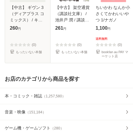
【中古】 ギヴン 3
【中古】 架空通貨
ちいかわ なんか小
（ディアプラス コ
（講談社文庫） /
さくてかわいいや
ミックス） / キヅ
池井戸 潤 / 講談社
つ 1/ナガノ
ナツキ / 新書館 [コ
[文庫]【メール便送
260
261
1,100
円
円
円
ミック]【メール便
料無料】
送料無料】
送料無料
(0)
(0)
(0)
もったいない本舗
もったいない本舗
bookfan au PAY マ
ーケット店
お店のカテゴリから商品を探す
本・コミック・雑誌
（
1,257,580
）
音楽・映像
（
151,184
）
ゲーム機・ゲームソフト
（
280
）