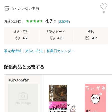
もったいない本舗
0
4.7
お店の評価：
点
(
830
件
)
連絡・応対
配送スピード
梱包
4.7
4.6
4.7
販売者情報
支払い方法
営業日カレンダー
類似商品と比較する
今見ている商品