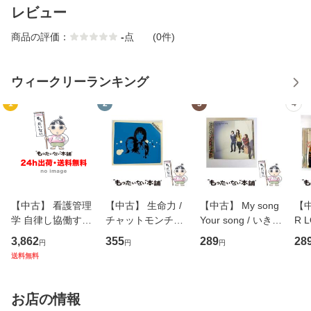
レビュー
商品の評価：
-
点
(0件)
ウィークリーランキング
1
2
3
4
【中古】 看護管理
【中古】 生命力 /
【中古】 My song
【中
学 自律し協働する
チャットモンチー /
Your song / いきも
R 
専門職の看護マネ
キューンレコード
のがかり / [CD]
産限
3,862
355
289
28
円
円
円
ジメントスキル 改
[CD]【メール便送
【メール便送料無
翔太
送料無料
訂第3版 (看護学テ
料無料】
料】
[C
キストNiCE) / 手島
料
恵 藤本幸三 / 南江
お店の情報
堂 [単行