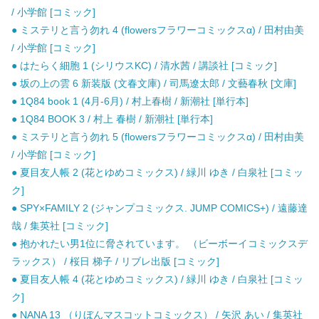
/ 小学館 [コミック]
● ミステリと言う勿れ 4 (flowersフラワーコミックスα) / 田村由美
/ 小学館 [コミック]
● はたらく細胞 1 (シリウスKC) / 清水茜 / 講談社 [コミック]
● 坂の上の雲 6 新装版 (文春文庫) / 司馬遼太郎 / 文藝春秋 [文庫]
● 1Q84 book 1 (4月-6月) / 村上春樹 / 新潮社 [単行本]
● 1Q84 BOOK 3 / 村上 春樹 / 新潮社 [単行本]
● ミステリと言う勿れ 5 (flowersフラワーコミックスα) / 田村由美
/ 小学館 [コミック]
● 夏目友人帳 2 (花とゆめコミックス) / 緑川 ゆき / 白泉社 [コミッ
ク]
● SPY×FAMILY 2 (ジャンプコミックス. JUMP COMICS+) / 遠藤達
哉 / 集英社 [コミック]
● 抱かれたい男1位に脅されています。 （ビーボーイコミックスデ
ラックス） / 桜日 梯子 / リブレ出版 [コミック]
● 夏目友人帳 4 (花とゆめコミックス) / 緑川 ゆき / 白泉社 [コミッ
ク]
● NANA 13 （りぼんマスコットコミックス） / 矢沢 あい / 集英社