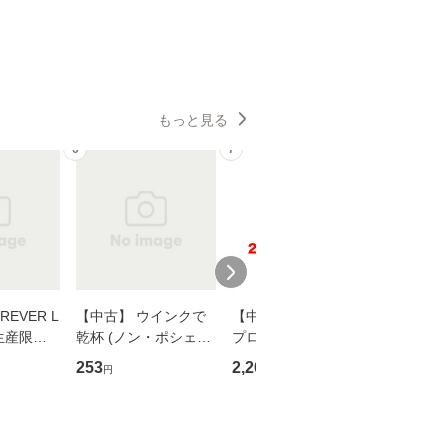
もっと見る
6
7
8
EVER L
【中古】 ウインクで
【中古】 野ブタ。を
【中古】 
生産限定
乾杯 (ノン・ポシェッ
プロデュース [DVD-B
島みゆき / [CD]【
翔太×加藤
ト) / 東野圭吾 / 祥伝
OX] / バップ [DVD]
ル便送料
253
2,266
2,150
円
円
円
社 [文庫]【メール便送
【メール便送料無料】
】
料無料】