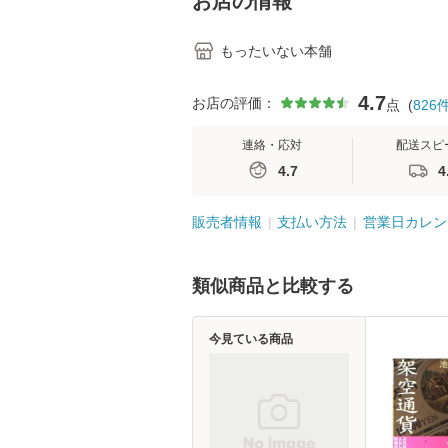
お店の情報
もったいない本舗
4.7
お店の評価：
点
(
826
連絡・応対
配送スピ
4.7
4
販売者情報
支払い方法
営業日カレン
類似商品と比較する
今見ている商品