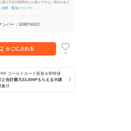
お届け予定日期間内にお届けできない場合があり
（
送料・配送について
）
ナンバー：
528074522
かごに入れる
0
u PAY ゴールドカード新規＆即時発
限定
合計最大23,000Pもらえる※諸
件あり