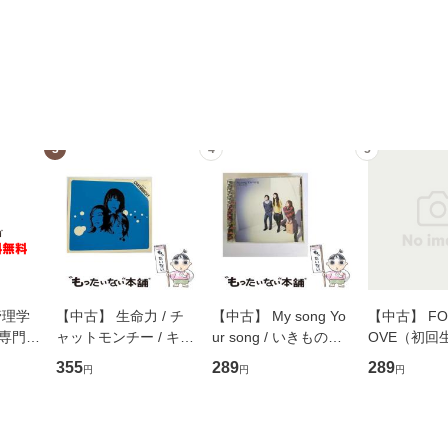
3
4
5
管理学
【中古】 生命力 / チ
【中古】 My song Yo
【中古】 FOR
専門職
ャットモンチー / キュ
ur song / いきものが
OVE（初回
ントス
ーンレコード [CD]
かり / [CD]【メール便
盤） / 清水
355
289
289
円
円
円
(看護
【メール便送料無料】
送料無料】
ミリヤ / [CD]【メール
 / 手
便送料無料
 南江