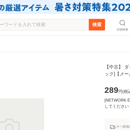
検索
詳細検索
【中古】 ダイ
ック]【メ
289
円(
税
[NETWOR
してください
※一部地