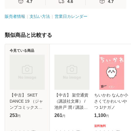
4.7
4.6
4.7
販売者情報
支払い方法
営業日カレンダー
類似商品と比較する
今見ている商品
【中古】 SKET
【中古】 架空通貨
ちいかわ なんか小
DANCE 19 （ジャ
（講談社文庫） /
さくてかわいいや
ンプコミックス） /
池井戸 潤 / 講談社
つ 1/ナガノ
篠原 健太 / 集英社
[文庫]【メール便送
253
261
1,100
円
円
円
[コミック]【メール
料無料】
便送料無料】
送料無料