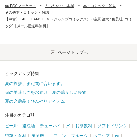
au PAY マーケット
>
もったいない本舗
>
本・コミック・雑誌
>
その他本・コミック・雑誌
>
【中古】 SKET DANCE 19 （ジャンプコミックス） / 篠原 健太 / 集英社 [コミ
ック]【メール便送料無料】
ページトップへ
ピックアップ特集
夏の挨拶、まだ間に合います。
旬の美味しさをお届け！夏の瑞々しい果物
夏の必需品！ひんやりアイテム
注目のカテゴリ
ビール・発泡酒
チューハイ
水
お茶飲料
ソフトドリンク
惣菜・食材
扇風機
エアコン
フルーツ
ヘアケア
肉