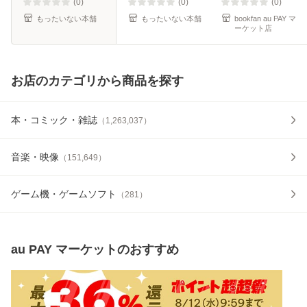
(0)
(0)
(0)
もったいない本舗
もったいない本舗
bookfan au PAY マ
ーケット店
お店のカテゴリから商品を探す
本・コミック・雑誌
（
1,263,037
）
音楽・映像
（
151,649
）
ゲーム機・ゲームソフト
（
281
）
au PAY マーケット
のおすすめ