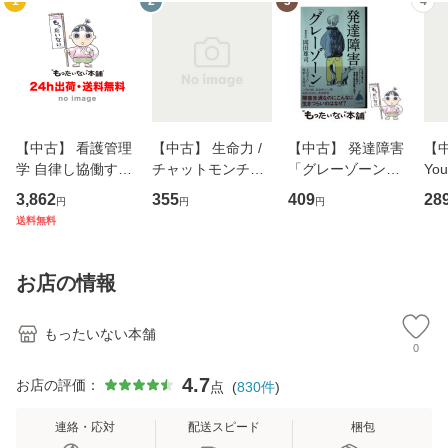
1
2
3
4
【中古】 看護管理
【中古】 生命力 /
【中古】 発達障害
【中
学 自律し協働する
チャットモンチー /
「グレーゾーン」
You
専門職の看護マネ
キューンレコード
その正しい理解と
のがか
3,862
355
409
28
円
円
円
ジメントスキル 改
[CD]【メール便送
克服法 (SB新書 57
【
送料無料
訂第3版 (看護学テ
料無料】
2) / 岡田尊司 / Ｓ
料
キストNiCE) / 手島
Ｂクリエイティブ
恵 藤本幸三 / 南江
[新書]【メール便送
お店の情報
堂 [単行
料無料】
もったいない本舗
0
4.7
お店の評価：
点
(
830
件
)
連絡・応対
配送スピード
梱包