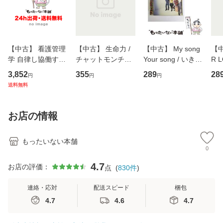
【中古】 看護管理
【中古】 生命力 /
【中古】 My song
【中
学 自律し協働する
チャットモンチー /
Your song / いきも
R 
専門職の看護マネ
キューンレコード
のがかり / [CD]
産限
3,852
355
289
28
円
円
円
ジメントスキル 改
[CD]【メール便送
【メール便送料無
翔太
送料無料
訂第3版 (看護学テ
料無料】
料】
[C
キストNiCE) / 手島
料
恵 藤本幸三 / 南江
お店の情報
堂 [単行
もったいない本舗
0
4.7
お店の評価：
点
(
830
件
)
連絡・応対
配送スピード
梱包
4.7
4.6
4.7