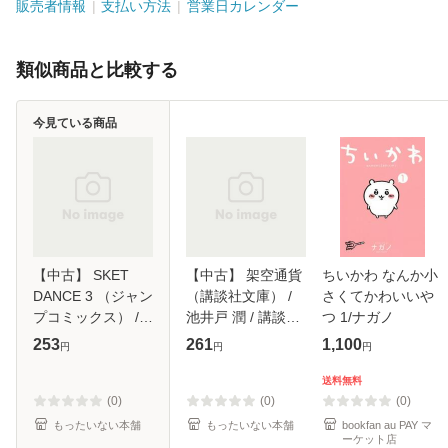
販売者情報
支払い方法
営業日カレンダー
類似商品と比較する
今見ている商品
【中古】 SKET
【中古】 架空通貨
ちいかわ なんか小
DANCE 3 （ジャン
（講談社文庫） /
さくてかわいいや
プコミックス） /
池井戸 潤 / 講談社
つ 1/ナガノ
篠原 健太 / 集英社
[文庫]【メール便送
253
261
1,100
円
円
円
[コミック]【メール
料無料】
便送料無料】
送料無料
(0)
(0)
(0)
もったいない本舗
もったいない本舗
bookfan au PAY マ
ーケット店