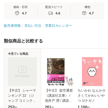
連絡・応対
配送スピード
梱包
4.7
4.6
4.7
販売者情報
支払い方法
営業日カレンダー
類似商品と比較する
今見ている商品
【中古】 シャーマ
【中古】 架空通貨
ちいかわ なんか小
ンキング 22 （ジ
（講談社文庫） /
さくてかわいいや
ャンプ コミック
池井戸 潤 / 講談社
つ 1/ナガノ
ス） / 武井 宏之 /
[文庫]【メール便送
253
261
1,100
円
円
円