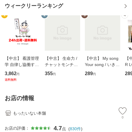
ウィークリーランキング
1
2
3
4
【中古】 看護管理
【中古】 生命力 /
【中古】 My song
【中
学 自律し協働する
チャットモンチー /
Your song / いきも
R 
専門職の看護マネ
キューンレコード
のがかり / [CD]
産限
3,862
355
289
28
円
円
円
ジメントスキル 改
[CD]【メール便送
【メール便送料無
翔太
送料無料
訂第3版 (看護学テ
料無料】
料】
[C
キストNiCE) / 手島
料
恵 藤本幸三 / 南江
お店の情報
堂 [単行
もったいない本舗
0
4.7
お店の評価：
点
(
830
件
)