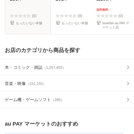
集英社 [コミック]
料無料】
【メール便送料無
送料無料
料】
(0)
(0)
(0)
もったいない本舗
もったいない本舗
bookfan au PAY マ
ーケット店
お店のカテゴリから商品を探す
本・コミック・雑誌
（
1,257,455
）
音楽・映像
（
151,155
）
ゲーム機・ゲームソフト
（
280
）
au PAY マーケット
のおすすめ