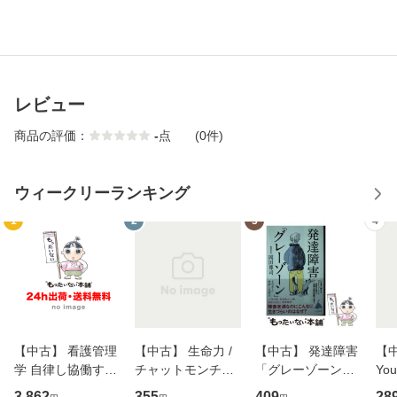
レビュー
商品の評価：
-
点
(0件)
ウィークリーランキング
1
2
3
4
【中古】 看護管理
【中古】 生命力 /
【中古】 発達障害
【中
学 自律し協働する
チャットモンチー /
「グレーゾーン」
You
専門職の看護マネ
キューンレコード
その正しい理解と
のがか
3,862
355
409
28