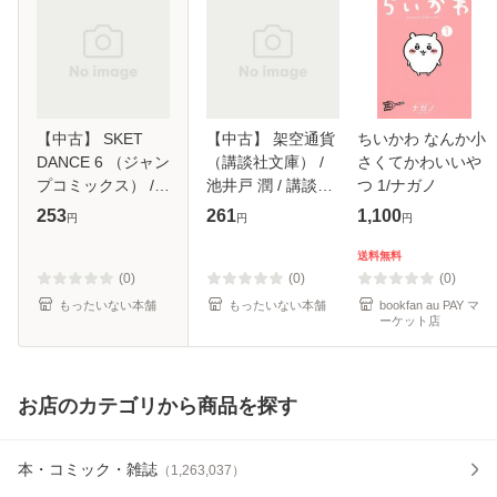
【中古】 SKET
【中古】 架空通貨
ちいかわ なんか小
DANCE 6 （ジャン
（講談社文庫） /
さくてかわいいや
プコミックス） /
池井戸 潤 / 講談社
つ 1/ナガノ
篠原 健太 / 集英社
[文庫]【メール便送
253
261
1,100
円
円
円
[コミック]【メール
料無料】
便送料無料】
送料無料
(0)
(0)
(0)
もったいない本舗
もったいない本舗
bookfan au PAY マ
ーケット店
お店のカテゴリから商品を探す
本・コミック・雑誌
（
1,263,037
）