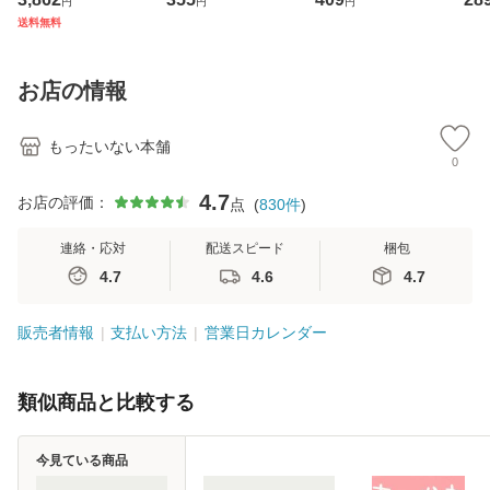
円
円
円
ジメントスキル 改
[CD]【メール便送
克服法 (SB新書 57
【
送料無料
訂第3版 (看護学テ
料無料】
2) / 岡田尊司 / Ｓ
料
キストNiCE) / 手島
Ｂクリエイティブ
恵 藤本幸三 / 南江
[新書]【メール便送
お店の情報
堂 [単行
料無料】
もったいない本舗
0
4.7
お店の評価：
点
(
830
件
)
連絡・応対
配送スピード
梱包
4.7
4.6
4.7
販売者情報
支払い方法
営業日カレンダー
類似商品と比較する
今見ている商品