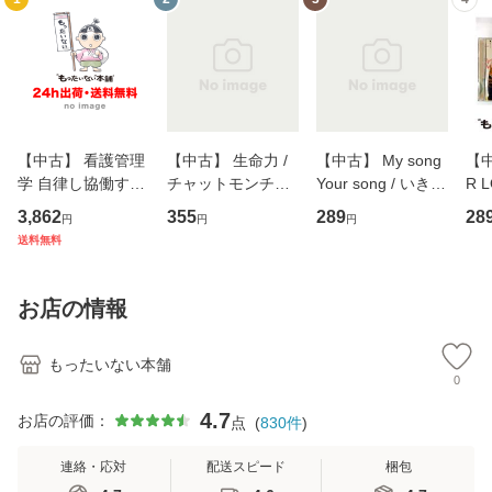
【中古】 看護管理
【中古】 生命力 /
【中古】 My song
【中
学 自律し協働する
チャットモンチー /
Your song / いきも
R 
専門職の看護マネ
キューンレコード
のがかり / [CD]
産限
3,862
355
289
28
円
円
円
ジメントスキル 改
[CD]【メール便送
【メール便送料無
翔太
送料無料
訂第3版 (看護学テ
料無料】
料】
[C
キストNiCE) / 手島
料
恵 藤本幸三 / 南江
お店の情報
堂 [単行
もったいない本舗
0
4.7
お店の評価：
点
(
830
件
)
連絡・応対
配送スピード
梱包