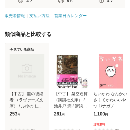
4.7
4.6
4.7
販売者情報
支払い方法
営業日カレンダー
類似商品と比較する
今見ている商品
【中古】 龍の後継
【中古】 架空通貨
ちいかわ なんか小
者 （ラヴァーズ文
（講談社文庫） /
さくてかわいいや
庫） / ふゆの 仁子
池井戸 潤 / 講談社
つ 1/ナガノ
/ 竹書房 [文庫]【メ
[文庫]【メール便送
253
261
1,100
円
円
円
ール便送料無料】
料無料】
送料無料