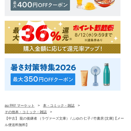
au PAY マーケット
>
本・コミック・雑誌
>
その他本・コミック・雑誌
>
【中古】 龍の後継者 （ラヴァーズ文庫） / ふゆの 仁子 / 竹書房 [文庫]【メー
ル便送料無料】