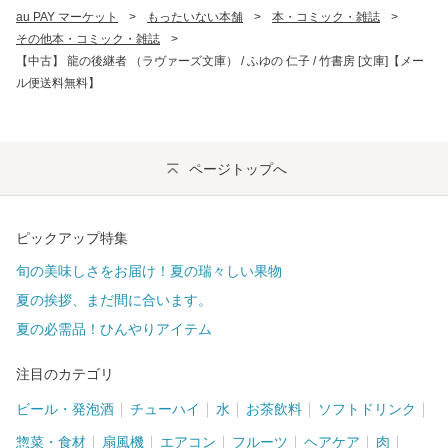
au PAY マーケット
>
もったいない本舗
>
本・コミック・雑誌
>
その他本・コミック・雑誌
>
【中古】 龍の後継者 （ラヴァーズ文庫） / ふゆの 仁子 / 竹書房 [文庫]【メー
ル便送料無料】
ページトップへ
ピックアップ特集
旬の美味しさをお届け！夏の瑞々しい果物
夏の挨拶、まだ間に合います。
夏の必需品！ひんやりアイテム
注目のカテゴリ
ビール・発泡酒
チューハイ
水
お茶飲料
ソフトドリンク
惣菜・食材
扇風機
エアコン
フルーツ
ヘアケア
肉