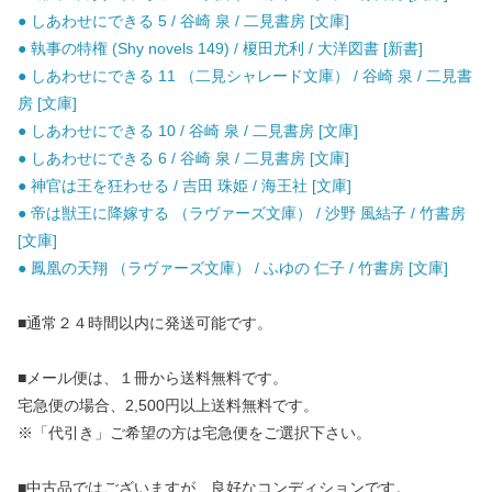
● しあわせにできる 5 / 谷崎 泉 / 二見書房 [文庫]
● 執事の特権 (Shy novels 149) / 榎田尤利 / 大洋図書 [新書]
● しあわせにできる 11 （二見シャレード文庫） / 谷崎 泉 / 二見書
房 [文庫]
● しあわせにできる 10 / 谷崎 泉 / 二見書房 [文庫]
● しあわせにできる 6 / 谷崎 泉 / 二見書房 [文庫]
● 神官は王を狂わせる / 吉田 珠姫 / 海王社 [文庫]
● 帝は獣王に降嫁する （ラヴァーズ文庫） / 沙野 風結子 / 竹書房
[文庫]
● 鳳凰の天翔 （ラヴァーズ文庫） / ふゆの 仁子 / 竹書房 [文庫]
■通常２４時間以内に発送可能です。
■メール便は、１冊から送料無料です。
宅急便の場合、2,500円以上送料無料です。
※「代引き」ご希望の方は宅急便をご選択下さい。
■中古品ではございますが、良好なコンディションです。