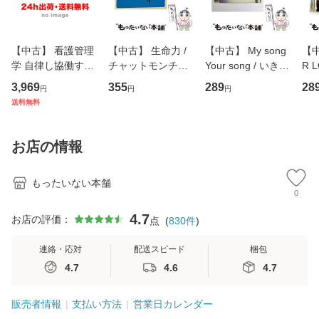
【中古】 看護管理
【中古】 生命力 /
【中古】 My song
【中
学 自律し協働する
チャットモンチー /
Your song / いきも
R 
専門職の看護マネ
キューンレコード
のがかり / [CD]
産限
3,969
355
289
28
円
円
円
ジメントスキル 改
[CD]【メール便送
【メール便送料無
翔太
送料無料
訂第3版 (看護学テ
料無料】
料】
[C
キストNiCE) / 手島
料
恵 藤本幸三 / 南江
お店の情報
堂 [単行
もったいない本舗
0
4.7
お店の評価：
点
(
830
件
)
連絡・応対
配送スピード
梱包
4.7
4.6
4.7
販売者情報
支払い方法
営業日カレンダー