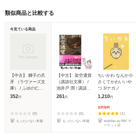
類似商品と比較する
今見ている商品
【中古】 獅子の爪
【中古】 架空通貨
ちいかわ なんか小
牙 （ラヴァーズ文
（講談社文庫） /
さくてかわいいや
庫） / ふゆの仁子 /
池井戸 潤 / 講談社
つ 3/ナガノ
竹書房 [文庫]【メ
[文庫]【メール便送
352
261
1,210
円
円
円
ール便送料無料】
料無料】
送料無料
(0)
(0)
(1)
もったいない本舗
もったいない本舗
bookfan au PAY マ
ーケット店