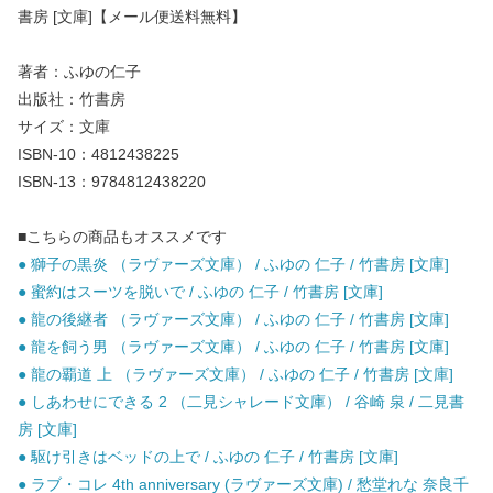
書房 [文庫]【メール便送料無料】
著者：ふゆの仁子
出版社：竹書房
サイズ：文庫
ISBN-10：4812438225
ISBN-13：9784812438220
■こちらの商品もオススメです
● 獅子の黒炎 （ラヴァーズ文庫） / ふゆの 仁子 / 竹書房 [文庫]
● 蜜約はスーツを脱いで / ふゆの 仁子 / 竹書房 [文庫]
● 龍の後継者 （ラヴァーズ文庫） / ふゆの 仁子 / 竹書房 [文庫]
● 龍を飼う男 （ラヴァーズ文庫） / ふゆの 仁子 / 竹書房 [文庫]
● 龍の覇道 上 （ラヴァーズ文庫） / ふゆの 仁子 / 竹書房 [文庫]
● しあわせにできる 2 （二見シャレード文庫） / 谷崎 泉 / 二見書
房 [文庫]
● 駆け引きはベッドの上で / ふゆの 仁子 / 竹書房 [文庫]
● ラブ・コレ 4th anniversary (ラヴァーズ文庫) / 愁堂れな 奈良千