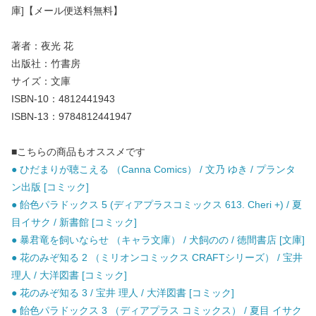
庫]【メール便送料無料】
著者：夜光 花
出版社：竹書房
サイズ：文庫
ISBN-10：4812441943
ISBN-13：9784812441947
■こちらの商品もオススメです
● ひだまりが聴こえる （Canna Comics） / 文乃 ゆき / プランタ
ン出版 [コミック]
● 飴色パラドックス 5 (ディアプラスコミックス 613. Cheri +) / 夏
目イサク / 新書館 [コミック]
● 暴君竜を飼いならせ （キャラ文庫） / 犬飼のの / 徳間書店 [文庫]
● 花のみぞ知る 2 （ミリオンコミックス CRAFTシリーズ） / 宝井
理人 / 大洋図書 [コミック]
● 花のみぞ知る 3 / 宝井 理人 / 大洋図書 [コミック]
● 飴色パラドックス 3 （ディアプラス コミックス） / 夏目 イサク