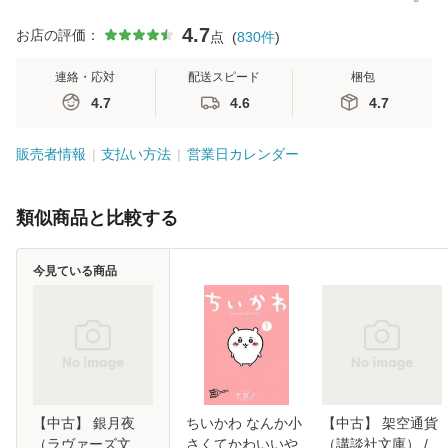
4.7
お店の評価：
点
(
830
件
)
連絡・応対
配送スピード
梱包
4.7
4.6
4.7
販売者情報
支払い方法
営業日カレンダー
類似商品と比較する
今見ている商品
【中古】 銀月夜
ちいかわ なんか小
【中古】 架空通貨
（ラヴァーズ文
さくてかわいいや
（講談社文庫） /