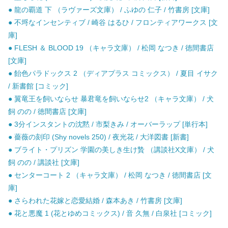
● 龍の覇道 下 （ラヴァーズ文庫） / ふゆの 仁子 / 竹書房 [文庫]
● 不埒なインセンティブ / 崎谷 はるひ / フロンティアワークス [文
庫]
● FLESH ＆ BLOOD 19 （キャラ文庫） / 松岡 なつき / 徳間書店
[文庫]
● 飴色パラドックス 2 （ディアプラス コミックス） / 夏目 イサク
/ 新書館 [コミック]
● 翼竜王を飼いならせ 暴君竜を飼いならせ2 （キャラ文庫） / 犬
飼 のの / 徳間書店 [文庫]
● 3分インスタントの沈黙 / 市梨きみ / オーバーラップ [単行本]
● 薔薇の刻印 (Shy novels 250) / 夜光花 / 大洋図書 [新書]
● ブライト・プリズン 学園の美しき生け贄 （講談社X文庫） / 犬
飼 のの / 講談社 [文庫]
● センターコート 2 （キャラ文庫） / 松岡 なつき / 徳間書店 [文
庫]
● さらわれた花嫁と恋愛結婚 / 森本あき / 竹書房 [文庫]
● 花と悪魔 1 (花とゆめコミックス) / 音 久無 / 白泉社 [コミック]