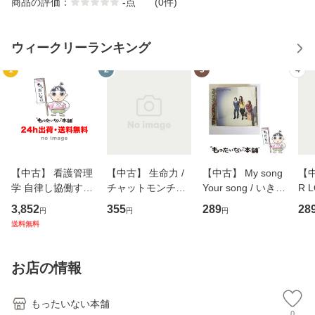
商品の評価：
-
点
(0件)
ウィークリーランキング
1
2
3
4
【中古】 看護管理
【中古】 生命力 /
【中古】 My song
【中
学 自律し協働する
チャットモンチー /
Your song / いきも
R 
専門職の看護マネ
キューンレコード
のがかり / [CD]
産限
3,852
355
289
28
円
円
円
ジメントスキル 改
[CD]【メール便送
【メール便送料無
翔太
送料無料
訂第3版 (看護学テ
料無料】
料】
[C
キストNiCE) / 手島
料
恵 藤本幸三 / 南江
お店の情報
堂 [単行
もったいない本舗
0