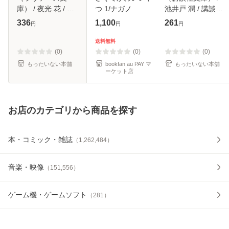
庫） / 夜光 花 / 竹
つ 1/ナガノ
池井戸 潤 / 講談社
書房 [文庫]【メー
[文庫]【メール便送
336
1,100
261
円
円
円
ル便送料無料】
料無料】
送料無料
(0)
(0)
(0)
もったいない本舗
bookfan au PAY マ
もったいない本舗
ーケット店
お店のカテゴリから商品を探す
本・コミック・雑誌
（
1,262,484
）
音楽・映像
（
151,556
）
ゲーム機・ゲームソフト
（
281
）