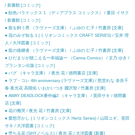
/ 新書館 [コミック]
● 飴色パラドックス 1 （ディアプラス コミックス） / 夏目 イサク
/ 新書館 [コミック]
● 龍を飼う男 （ラヴァーズ文庫） / ふゆの 仁子 / 竹書房 [文庫]
● 花のみぞ知る 1 (ミリオンコミックス CRAFT SERIES) / 宝井 理
人 / 大洋図書 [コミック]
● 龍の後継者 （ラヴァーズ文庫） / ふゆの 仁子 / 竹書房 [文庫]
● ひだまりが聴こえるー幸福論ー （Canna Comics） / 文乃 ゆき /
プランタン出版 [コミック]
● バグ （キャラ文庫） / 夜光 花 / 徳間書店 [文庫]
● ラブ・コレ 4th anniversary (ラヴァーズ文庫) / 愁堂れな 奈良千
春 夜光花 高階佑 いおかいつき 國沢智 / 竹書房 [文庫]
● AWAY DEADLOCK番外編2 （キャラ文庫） / 英田サキ / 徳間書
店 [文庫]
● 花の慟哭 / 夜光 花 / 竹書房 [文庫]
● 愛想尽かし (ミリオンコミックス Hertz Series) / 山田ユギ、英田
サキ / 大洋図書 [コミック]
● 堕ちる花 (SHYノベルス) / 夜光 花 / 大洋図書 [新書]