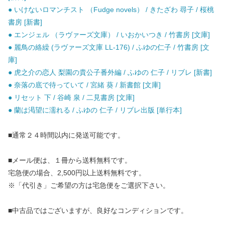
● いけないロマンチスト （Fudge novels） / きたざわ 尋子 / 桜桃
書房 [新書]
● エンジェル （ラヴァーズ文庫） / いおかいつき / 竹書房 [文庫]
● 麗鳥の絡繰 (ラヴァーズ文庫 LL-176) / ふゆの仁子 / 竹書房 [文
庫]
● 虎之介の恋人 梨園の貴公子番外編 / ふゆの 仁子 / リブレ [新書]
● 奈落の底で待っていて / 宮緒 葵 / 新書館 [文庫]
● リセット 下 / 谷崎 泉 / 二見書房 [文庫]
● 蘭は渇望に濡れる / ふゆの 仁子 / リブレ出版 [単行本]
■通常２４時間以内に発送可能です。
■メール便は、１冊から送料無料です。
宅急便の場合、2,500円以上送料無料です。
※「代引き」ご希望の方は宅急便をご選択下さい。
■中古品ではございますが、良好なコンディションです。