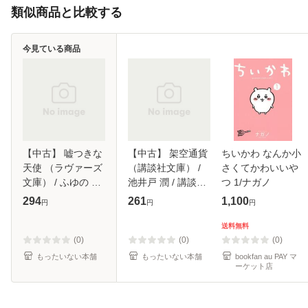
類似商品と比較する
今見ている商品
【中古】 嘘つきな
【中古】 架空通貨
ちいかわ なんか小
天使 （ラヴァーズ
（講談社文庫） /
さくてかわいいや
文庫） / ふゆの 仁
池井戸 潤 / 講談社
つ 1/ナガノ
子 / 竹書房 [文庫]
[文庫]【メール便送
294
261
1,100
円
円
円
【メール便送料無
料無料】
料】
送料無料
(0)
(0)
(0)
もったいない本舗
もったいない本舗
bookfan au PAY マ
ーケット店