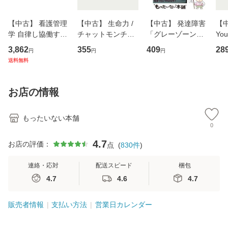
【中古】 看護管理
【中古】 生命力 /
【中古】 発達障害
【中
学 自律し協働する
チャットモンチー /
「グレーゾーン」
You
専門職の看護マネ
キューンレコード
その正しい理解と
のがか
3,862
355
409
28
円
円
円
ジメントスキル 改
[CD]【メール便送
克服法 (SB新書 57
【
送料無料
訂第3版 (看護学テ
料無料】
2) / 岡田尊司 / Ｓ
料
キストNiCE) / 手島
Ｂクリエイティブ
恵 藤本幸三 / 南江
[新書]【メール便送
お店の情報
堂 [単行
料無料】
もったいない本舗
0
4.7
お店の評価：
点
(
830
件
)
連絡・応対
配送スピード
梱包
4.7
4.6
4.7
販売者情報
支払い方法
営業日カレンダー