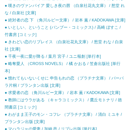
● 嘆きのヴァンパイア 愛しき夜の唇 （白泉社花丸文庫） / 愁堂 れ
な / 白泉社 [文庫]
● 絶対者の恋 下 （角川ルビー文庫） / 岩本 薫 / KADOKAWA [文庫]
● いとしい、ということ (バンブー・コミックス) / 高崎 ぼすこ /
竹書房 [コミック]
● きわどい恋のリプレイス （白泉社花丸文庫） / 愁堂 れな / 白泉
社 [文庫]
● 千夜一夜に愛が降る / 葉月 宮子 / ユニ報創 [単行本]
● 略奪愛人 （CROSS NOVELS） / 橘 かおる / 笠倉出版社 [単行
本]
● 惚れてもいないくせに 申告もれの恋 （プラチナ文庫） / バーバ
ラ片桐 / プランタン出版 [文庫]
● 求愛者の恋 （角川ルビー文庫） / 岩本 薫 / KADOKAWA [文庫]
● 教師にはウラがある （キャラコミックス） / 鷹丘モトナリ / 徳
間書店 [コミック]
● わがまま王子のモン・コフレ （プラチナ文庫） / 清白 ミユキ /
プランタン出版 [文庫]
● マハラジャの愛妻 / 加納 邑 / リブレ出版 [単行本]