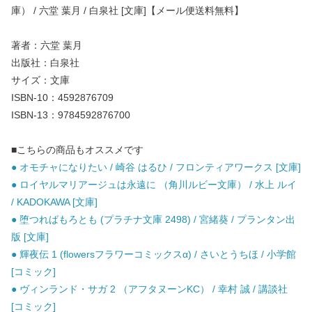
庫） / 六堂 葉月 / 白泉社 [文庫]【メール便送料無料】
著者：六堂 葉月
出版社：白泉社
サイズ：文庫
ISBN-10：4592876709
ISBN-13：9784592876700
■こちらの商品もオススメです
● オモチャになりたい / 崎谷 はるひ / フロンティアワークス [文庫]
● ロイヤルマリアージュは永遠に （角川ルビー文庫） / 水上 ルイ
/ KADOKAWA [文庫]
● 堕つればもろとも (プラチナ文庫 2498) / 宮緒葵 / プランタン出
版 [文庫]
● 輝夜伝 1 (flowersフラワーコミックスα) / さいとうちほ / 小学館
[コミック]
● ヴィンランド・サガ 2 （アフタヌーンKC） / 幸村 誠 / 講談社
[コミック]