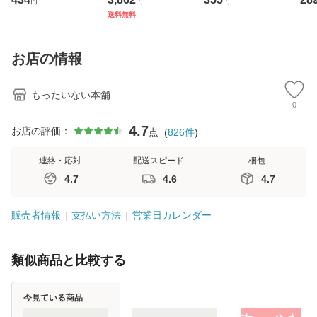
円
円
円
ト・ジャパン [CD]
ジメントスキル 改
[CD]【メール便送
【
送料無料
【メール便送料無
訂第3版 (看護学テ
料無料】
料
料】
キストNiCE) / 手島
恵 藤本幸三 / 南江
お店の情報
堂 [単行
もったいない本舗
0
4.7
お店の評価：
点
(
826
件
)
連絡・応対
配送スピード
梱包
4.7
4.6
4.7
販売者情報
支払い方法
営業日カレンダー
類似商品と比較する
今見ている商品