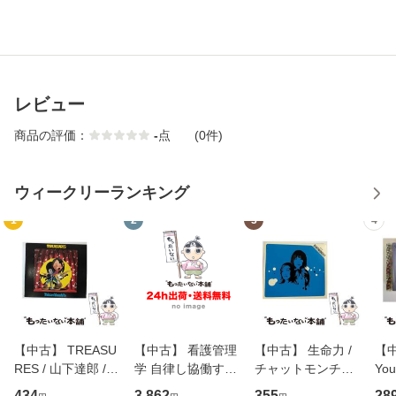
レビュー
商品の評価：
-
点
(0件)
ウィークリーランキング
1
2
3
4
【中古】 TREASU
【中古】 看護管理
【中古】 生命力 /
【中
RES / 山下達郎 /
学 自律し協働する
チャットモンチー /
You
イーストウエス
専門職の看護マネ
キューンレコード
のがか
434
3,862
355
28