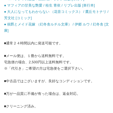
● マフィアの甘美な艶愛 / 桂生 青依 / リブレ出版 [単行本]
● 大人になってもわからない （花音コミックス） / 鷹丘モトナリ /
芳文社 [コミック]
● 侯爵とメイド花嫁 （幻冬舎ルチル文庫） / 伊郷 ルウ / 幻冬舎 [文
庫]
■通常２４時間以内に発送可能です。
■メール便は、１冊から送料無料です。
宅急便の場合、2,500円以上送料無料です。
※「代引き」ご希望の方は宅急便をご選択下さい。
■中古品ではございますが、良好なコンディションです。
■万が一品質に不備が有った場合は、返金対応。
■クリーニング済み。