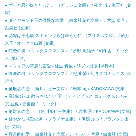
● ずっと君が好きだった。 （ガッシュ文庫） / 夜光 花 / 海王社 [文
庫]
● ダイヤモンド王の傲慢な求愛 （白泉社花丸文庫） / 六堂 葉月 /
白泉社 [文庫]
● 花嫁は十七歳 スキャンダルは華やかに （プリズム文庫） / 若月
京子 / オークラ出版 [文庫]
● 蛇恋の禊 （リンクスロマンス） / 沙野 風結子 / 幻冬舎コミック
ス [単行本]
● マフィアの華麗な密愛 / 桂生 青依 / リブレ出版 [単行本]
● 境涯の枷 （リンクスロマンス） / 妃川 螢 / 幻冬舎コミックス [単
行本]
● 征服者の恋 （角川ルビー文庫） / 岩本 薫 / KADOKAWA [文庫]
● 高嶺の花は 散らされたい 下 （ディアプラス コミックス） / 左
京 亜也 / 新書館 [コミック]
● 絶対者の恋 上 （角川ルビー文庫） / 岩本 薫 / KADOKAWA [文庫]
● 甘やかな溺愛の虜 （プラチナ文庫） / 伊郷 ルウ / プランタン出
版 [文庫]
● 極道的純愛 （白泉社花丸文庫） / バーバラ 片桐 / 白泉社 [文庫]