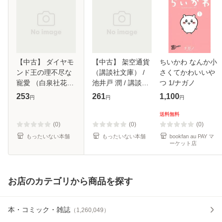
【中古】 ダイヤモ
【中古】 架空通貨
ちいかわ なんか小
ンド王の理不尽な
（講談社文庫） /
さくてかわいいや
寵愛 （白泉社花丸
池井戸 潤 / 講談社
つ 1/ナガノ
文庫） / 六堂 葉月
[文庫]【メール便送
253
261
1,100
円
円
円
/ 白泉社 [文庫]【メ
料無料】
ール便送料無料】
送料無料
(0)
(0)
(0)
もったいない本舗
もったいない本舗
bookfan au PAY マ
ーケット店
お店のカテゴリから商品を探す
本・コミック・雑誌
（
1,260,049
）