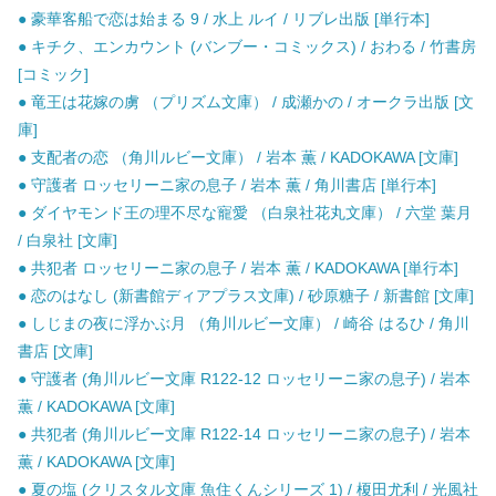
● 豪華客船で恋は始まる 9 / 水上 ルイ / リブレ出版 [単行本]
● キチク、エンカウント (バンブー・コミックス) / おわる / 竹書房
[コミック]
● 竜王は花嫁の虜 （プリズム文庫） / 成瀬かの / オークラ出版 [文
庫]
● 支配者の恋 （角川ルビー文庫） / 岩本 薫 / KADOKAWA [文庫]
● 守護者 ロッセリーニ家の息子 / 岩本 薫 / 角川書店 [単行本]
● ダイヤモンド王の理不尽な寵愛 （白泉社花丸文庫） / 六堂 葉月
/ 白泉社 [文庫]
● 共犯者 ロッセリーニ家の息子 / 岩本 薫 / KADOKAWA [単行本]
● 恋のはなし (新書館ディアプラス文庫) / 砂原糖子 / 新書館 [文庫]
● しじまの夜に浮かぶ月 （角川ルビー文庫） / 崎谷 はるひ / 角川
書店 [文庫]
● 守護者 (角川ルビー文庫 R122-12 ロッセリーニ家の息子) / 岩本
薫 / KADOKAWA [文庫]
● 共犯者 (角川ルビー文庫 R122-14 ロッセリーニ家の息子) / 岩本
薫 / KADOKAWA [文庫]
● 夏の塩 (クリスタル文庫 魚住くんシリーズ 1) / 榎田尤利 / 光風社