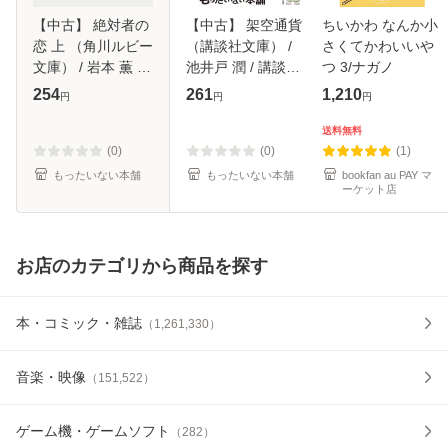
【中古】 絶対者の
【中古】 架空通貨
ちいかわ なんか小
恋 上 （角川ルビー
（講談社文庫） /
さくてかわいいや
文庫） / 岩本 薫 /
池井戸 潤 / 講談社
つ 3/ナガノ
KADOKAWA [文庫]
[文庫]【メール便送
254
261
1,210
円
円
円
【メール便送料無
料無料】
料】
送料無料
(0)
(0)
(1)
もったいない本舗
もったいない本舗
bookfan au PAY マ
ーケット店
お店のカテゴリから商品を探す
本・コミック・雑誌
（
1,261,330
）
音楽・映像
（
151,522
）
ゲーム機・ゲームソフト
（
282
）