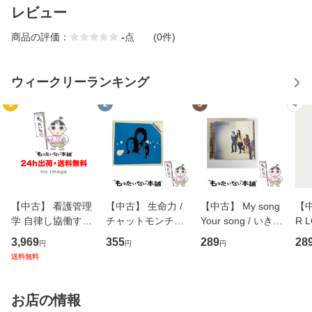
レビュー
商品の評価：
-
点
(0件)
ウィークリーランキング
1
2
3
4
【中古】 看護管理
【中古】 生命力 /
【中古】 My song
【中
学 自律し協働する
チャットモンチー /
Your song / いきも
R 
専門職の看護マネ
キューンレコード
のがかり / [CD]
産限
3,969
355
289
28
円
円
円
ジメントスキル 改
[CD]【メール便送
【メール便送料無
翔太
送料無料
訂第3版 (看護学テ
料無料】
料】
[C
キストNiCE) / 手島
料
恵 藤本幸三 / 南江
お店の情報
堂 [単行