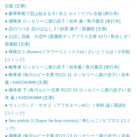
出版 [文庫]
● 豪華客船で恋は始まる 8 / 水上 ルイ / リブレ出版 [単行本]
● 捕獲者 ロッセリーニ家の息子 / 岩本 薫 / 角川書店 [単行本]
● 恋のつづき 恋のはなし 2 / 砂原 糖子 / 新書館 [文庫]
● お試し花嫁、片恋中 (新書館ディアプラス文庫 427) / 鳥谷しず /
新書館 [文庫]
● 輝夜伝 1 (flowersフラワーコミックスα) / さいとうちほ / 小学館
[コミック]
● 略奪者 ロッセリーニ家の息子 / 岩本薫 / 角川書店 [単行本]
● 略奪者 (角川ルビー文庫 R122-11 ロッセリーニ家の息子) / 岩本
薫 / KADOKAWA [文庫]
● 継承者 下 (角川ルビー文庫 R122-16 ロッセリーニ家の息子) / 岩
本 薫 / KADOKAWA [文庫]
● ヴィンランド・サガ 2 （アフタヌーンKC） / 幸村 誠 / 講談社
[コミック]
● Sex pistols 3 (Super be-boy comics) / 寿たらこ / ビブロス [コミ
ック]
● 捕獲者 (角川ルビー文庫 R122-13 ロッセリーニ家の息子) / 岩本