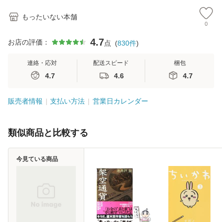
もったいない本舗
0
4.7
お店の評価：
点
(
830
件
)
連絡・応対
配送スピード
梱包
4.7
4.6
4.7
販売者情報
支払い方法
営業日カレンダー
類似商品と比較する
今見ている商品