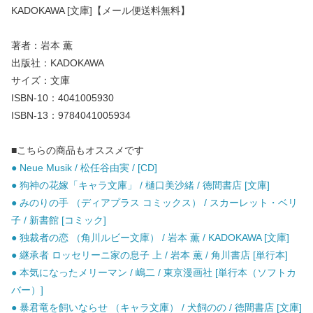
KADOKAWA [文庫]【メール便送料無料】
著者：岩本 薫
出版社：KADOKAWA
サイズ：文庫
ISBN-10：4041005930
ISBN-13：9784041005934
■こちらの商品もオススメです
● Neue Musik / 松任谷由実 / [CD]
● 狗神の花嫁「キャラ文庫」 / 樋口美沙緒 / 徳間書店 [文庫]
● みのりの手 （ディアプラス コミックス） / スカーレット・ベリ
子 / 新書館 [コミック]
● 独裁者の恋 （角川ルビー文庫） / 岩本 薫 / KADOKAWA [文庫]
● 継承者 ロッセリーニ家の息子 上 / 岩本 薫 / 角川書店 [単行本]
● 本気になったメリーマン / 嶋二 / 東京漫画社 [単行本（ソフトカ
バー）]
● 暴君竜を飼いならせ （キャラ文庫） / 犬飼のの / 徳間書店 [文庫]