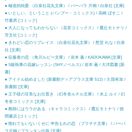
● 極道的純愛 （白泉社花丸文庫） / バーバラ 片桐 / 白泉社 [文庫]
● いとしい、ということ (バンブー・コミックス) / 高崎 ぼすこ /
竹書房 [コミック]
● 大人になってもわからない （花音コミックス） / 鷹丘モトナリ /
芳文社 [コミック]
● きわどい恋のリプレイス （白泉社花丸文庫） / 愁堂 れな / 白泉
社 [文庫]
● 征服者の恋 （角川ルビー文庫） / 岩本 薫 / KADOKAWA [文庫]
● S級執事の花嫁レッスン (SHYノベルス) / 岩本 薫 / 大洋図書 [新
書]
● アイドル始めました (新書館ディアプラス文庫 512) / 久我有加 /
新書館 [文庫]
● 王子様の甘美なお仕置き （幻冬舎ルチル文庫） / 水上 ルイ / 幻
冬舎コミックス [文庫]
● 教師にはウラがある （キャラコミックス） / 鷹丘モトナリ / 徳
間書店 [コミック]
● 惚れてもいないくせに 申告もれの恋 （プラチナ文庫） / バーバ
ラ片桐 / プランタン出版 [文庫]