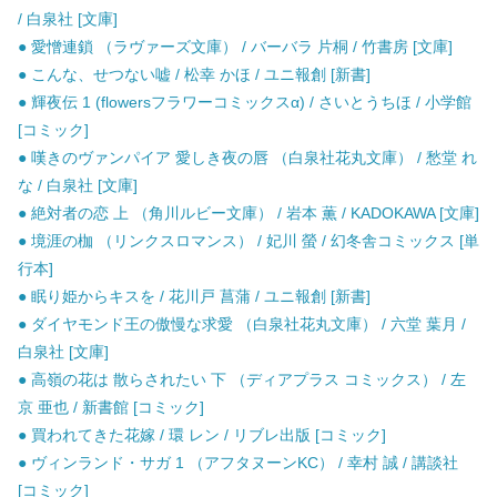
/ 白泉社 [文庫]
● 愛憎連鎖 （ラヴァーズ文庫） / バーバラ 片桐 / 竹書房 [文庫]
● こんな、せつない嘘 / 松幸 かほ / ユニ報創 [新書]
● 輝夜伝 1 (flowersフラワーコミックスα) / さいとうちほ / 小学館
[コミック]
● 嘆きのヴァンパイア 愛しき夜の唇 （白泉社花丸文庫） / 愁堂 れ
な / 白泉社 [文庫]
● 絶対者の恋 上 （角川ルビー文庫） / 岩本 薫 / KADOKAWA [文庫]
● 境涯の枷 （リンクスロマンス） / 妃川 螢 / 幻冬舎コミックス [単
行本]
● 眠り姫からキスを / 花川戸 菖蒲 / ユニ報創 [新書]
● ダイヤモンド王の傲慢な求愛 （白泉社花丸文庫） / 六堂 葉月 /
白泉社 [文庫]
● 高嶺の花は 散らされたい 下 （ディアプラス コミックス） / 左
京 亜也 / 新書館 [コミック]
● 買われてきた花嫁 / 環 レン / リブレ出版 [コミック]
● ヴィンランド・サガ 1 （アフタヌーンKC） / 幸村 誠 / 講談社
[コミック]