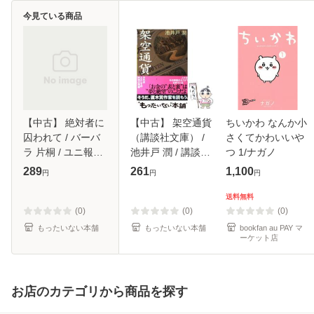
今見ている商品
【中古】 絶対者に
【中古】 架空通貨
ちいかわ なんか小
囚われて / バーバ
（講談社文庫） /
さくてかわいいや
ラ 片桐 / ユニ報創
池井戸 潤 / 講談社
つ 1/ナガノ
[新書]【メール便送
[文庫]【メール便送
289
261
1,100
円
円
円
料無料】
料無料】
送料無料
(0)
(0)
(0)
もったいない本舗
もったいない本舗
bookfan au PAY マ
ーケット店
お店のカテゴリから商品を探す