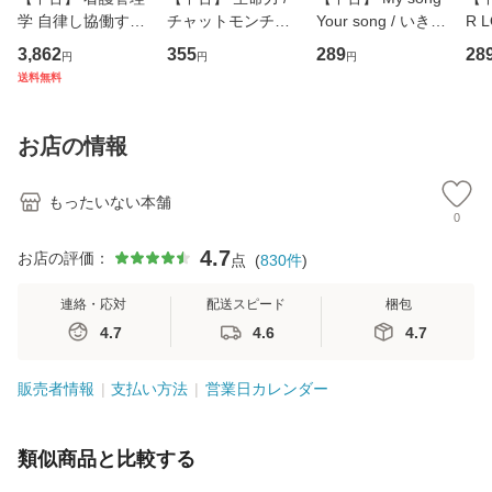
学 自律し協働する
チャットモンチー /
Your song / いきも
R 
専門職の看護マネ
キューンレコード
のがかり / [CD]
産限
3,862
355
289
28
円
円
円
ジメントスキル 改
[CD]【メール便送
【メール便送料無
翔太
送料無料
訂第3版 (看護学テ
料無料】
料】
[C
キストNiCE) / 手島
料
恵 藤本幸三 / 南江
お店の情報
堂 [単行
もったいない本舗
0
4.7
お店の評価：
点
(
830
件
)
連絡・応対
配送スピード
梱包
4.7
4.6
4.7
販売者情報
支払い方法
営業日カレンダー
類似商品と比較する