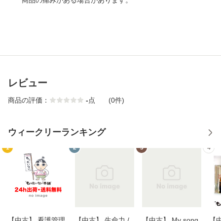
商品の痛みがある場合があります。
レビュー
商品の評価：
-
点
(0件)
ウィークリーランキング
1
2
3
4
【中古】 看護管理
【中古】 生命力 /
【中古】 My song
【中