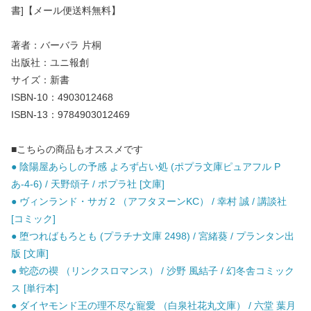
書]【メール便送料無料】
著者：バーバラ 片桐
出版社：ユニ報創
サイズ：新書
ISBN-10：4903012468
ISBN-13：9784903012469
■こちらの商品もオススメです
● 陰陽屋あらしの予感 よろず占い処 (ポプラ文庫ピュアフル P
あ-4-6) / 天野頌子 / ポプラ社 [文庫]
● ヴィンランド・サガ 2 （アフタヌーンKC） / 幸村 誠 / 講談社
[コミック]
● 堕つればもろとも (プラチナ文庫 2498) / 宮緒葵 / プランタン出
版 [文庫]
● 蛇恋の禊 （リンクスロマンス） / 沙野 風結子 / 幻冬舎コミック
ス [単行本]
● ダイヤモンド王の理不尽な寵愛 （白泉社花丸文庫） / 六堂 葉月