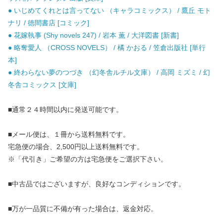
● いじめてくれとは言ってない （キャラコミックス） / 鷹丘 モト
ナリ / 徳間書店 [コミック]
● 花嫁執事 (Shy novels 247) / 岩本 薫 / 大洋図書 [新書]
● 略奪愛人 （CROSS NOVELS） / 橘 かおる / 笠倉出版社 [単行
本]
● 終わらない夢のつづき （幻冬舎ルチル文庫） / 高岡 ミズミ / 幻
冬舎コミックス [文庫]
■通常２４時間以内に発送可能です。
■メール便は、１冊から送料無料です。
宅急便の場合、2,500円以上送料無料です。
※「代引き」ご希望の方は宅急便をご選択下さい。
■中古品ではございますが、良好なコンディションです。
■万が一品質に不備が有った場合は、返金対応。