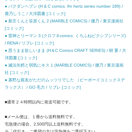
● バクダンヘブン (H & C comics. Ihr hertz series number 189) /
鹿乃しうこ / 大洋図書 [コミック]
● 新庄くんと笹原くん 2 (MARBLE COMICS) / 腰乃 / 東京漫画社
[コミック]
● 雷神とリーマン 3 (クロフネcomics. くろふねピクシブシリーズ)
/ RENA / リブレ [コミック]
● 思うまま欲しいまま (H＆C Comics CRAFT SERIES) / 樹 要 / 大
洋図書 [コミック]
● 滅法矢鱈と弱気にキス 1 (MARBLE COMICS) / 腰乃 / 東京漫画
社 [コミック]
● 寡黙な親友がただのムッツリでした （ビーボーイコミックスデ
ラックス） / GO 毛力 / リブレ [コミック]
■通常２４時間以内に発送可能です。
■メール便は、１冊から送料無料です。
宅急便の場合、2,500円以上送料無料です。
※「代引き」ご希望の方は宅急便をご選択下さい。