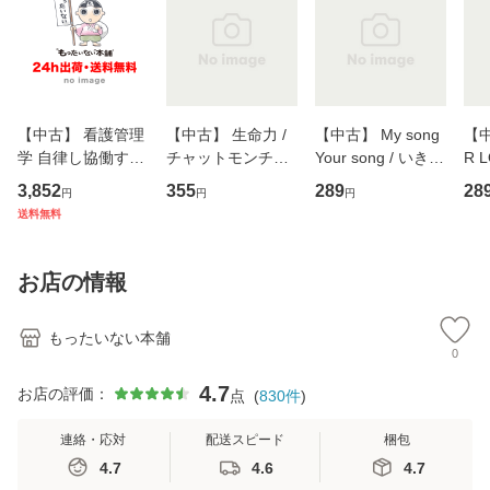
【中古】 看護管理
【中古】 生命力 /
【中古】 My song
【中
学 自律し協働する
チャットモンチー /
Your song / いきも
R 
専門職の看護マネ
キューンレコード
のがかり / [CD]
産限
3,852
355
289
28
円
円
円
ジメントスキル 改
[CD]【メール便送
【メール便送料無
翔太
送料無料
訂第3版 (看護学テ
料無料】
料】
[C
キストNiCE) / 手島
料
恵 藤本幸三 / 南江
お店の情報
堂 [単行
もったいない本舗
0
4.7
お店の評価：
点
(
830
件
)
連絡・応対
配送スピード
梱包
4.7
4.6
4.7