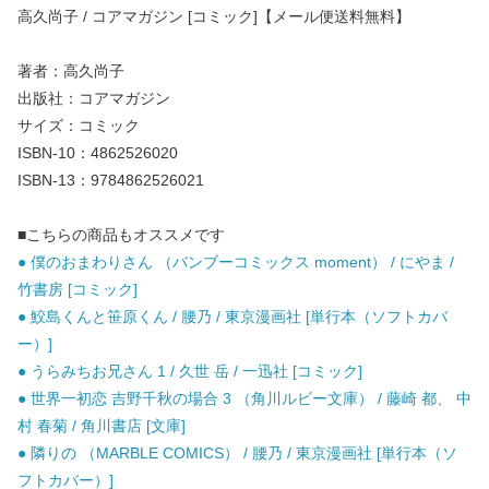
高久尚子 / コアマガジン [コミック]【メール便送料無料】
著者：高久尚子
出版社：コアマガジン
サイズ：コミック
ISBN-10：4862526020
ISBN-13：9784862526021
■こちらの商品もオススメです
● 僕のおまわりさん （バンブーコミックス moment） / にやま /
竹書房 [コミック]
● 鮫島くんと笹原くん / 腰乃 / 東京漫画社 [単行本（ソフトカバ
ー）]
● うらみちお兄さん 1 / 久世 岳 / 一迅社 [コミック]
● 世界一初恋 吉野千秋の場合 3 （角川ルビー文庫） / 藤崎 都、 中
村 春菊 / 角川書店 [文庫]
● 隣りの （MARBLE COMICS） / 腰乃 / 東京漫画社 [単行本（ソ
フトカバー）]