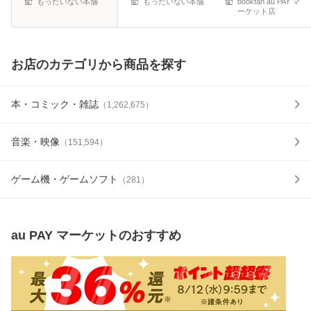
もったいない本舗
もったいない本舗
bookfan au PAY マ
ーケット店
お店のカテゴリから商品を探す
本・コミック・雑誌
（
1,262,675
）
音楽・映像
（
151,594
）
ゲーム機・ゲームソフト
（
281
）
au PAY マーケット
のおすすめ