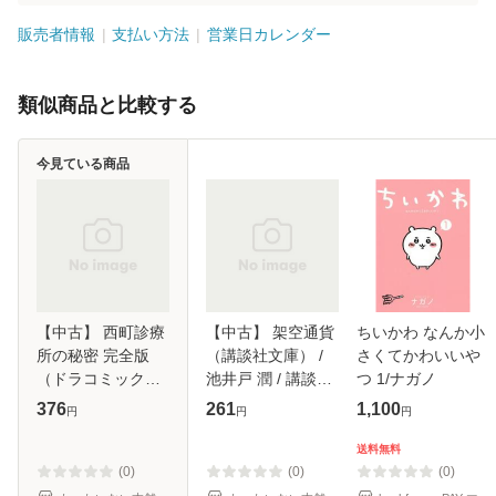
販売者情報
支払い方法
営業日カレンダー
類似商品と比較する
今見ている商品
【中古】 西町診療
【中古】 架空通貨
ちいかわ なんか小
所の秘密 完全版
（講談社文庫） /
さくてかわいいや
（ドラコミック
池井戸 潤 / 講談社
つ 1/ナガノ
ス） / 高久尚子 /
[文庫]【メール便送
376
261
1,100
円
円
円
コアマガジン [コミ
料無料】
ック]【メール便送
送料無料
料無料】
(0)
(0)
(0)