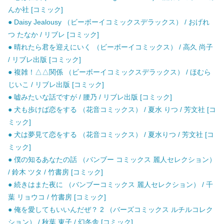
んか社 [コミック]
● Daisy Jealousy （ビーボーイコミックスデラックス） / おげれ
つ たなか / リブレ [コミック]
● 晴れたら君を迎えにいく （ビーボーイコミックス） / 高久 尚子
/ リブレ出版 [コミック]
● 複雑！△△関係 （ビーボーイコミックスデラックス） / ほむら
じいこ / リブレ出版 [コミック]
● 嘘みたいな話ですが / 腰乃 / リブレ出版 [コミック]
● 犬も歩けば恋をする （花音コミックス） / 夏水 りつ / 芳文社 [コ
ミック]
● 犬は夢見て恋をする （花音コミックス） / 夏水りつ / 芳文社 [コ
ミック]
● 僕の知るあなたの話 （バンブー コミックス 麗人セレクション）
/ 鈴木 ツタ / 竹書房 [コミック]
● 続きはまた夜に （バンブーコミックス 麗人セレクション） / 千
葉 リョウコ / 竹書房 [コミック]
● 俺を愛してもいいんだぜ？ 2 （バーズコミックス ルチルコレク
ション） / 秋葉 東子 / 幻冬舎 [コミック]