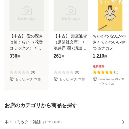
【中古】 愛の深さ
【中古】 架空通貨
ちいかわ なんか小
は膝くらい （花音
（講談社文庫） /
さくてかわいいや
コミックス） / 依
池井戸 潤 / 講談社
つ 3/ナガノ
田 沙江美 / 芳文社
[文庫]【メール便送
336
261
1,210
円
円
円
[コミック]【メール
料無料】
便送料無料】
送料無料
(0)
(0)
(1)
もったいない本舗
もったいない本舗
bookfan au PAY マ
ーケット店
お店のカテゴリから商品を探す
本・コミック・雑誌
（
1,261,626
）