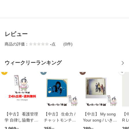
レビュー
商品の評価：
-
点
(0件)
ウィークリーランキング
1
2
3
4
【中古】 看護管理
【中古】 生命力 /
【中古】 My song
【中
学 自律し協働する
チャットモンチー /
Your song / いきも
R 
専門職の看護マネ
キューンレコード
のがかり / [CD]
産限
3,969
355
289
28