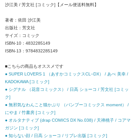
沙江美 / 芳文社 [コミック]【メール便送料無料】
著者：依田 沙江美
出版社：芳文社
サイズ：コミック
ISBN-10：4832285149
ISBN-13：9784832285149
■こちらの商品もオススメです
● SUPER LOVERS 1 （あすかコミックスCL−DX） / あべ 美幸 /
KADOKAWA [コミック]
● シグナル （花音コミックス） / 日高 ショーコ / 芳文社 [コミッ
ク]
● 無邪気なわんこと猫かぶり （バンブーコミックス moment） /
にやま / 竹書房 [コミック]
● オルタナティブ (drap COMICS DX No.038) / 天禅桃子 / コアマ
ガジン [コミック]
● 知らない顔 / 日高 ショーコ / リブレ出版 [コミック]