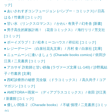
ック]
● あいされすぎコンフュージョン (バンブー・コミックス) / 日高
はる / 竹書房 [コミック]
● 甘い水 （リンクスロマンス） / かわい 有美子 / 幻冬舎 [新書]
● 男子高生的家族計画！ （花音コミックス） / 海行リリ / 芳文社
[コミック]
● ボーイズラブ！ 2 / 松本ミーコハウス / 祥伝社 [コミック]
● レジーデージー （白泉社花丸文庫） / 月村 奎 / 白泉社 [文庫]
● ニュームーンに逢いましょう (Charade books comics) / 依田沙
江美 / 二見書房 [コミック]
● アカサギ 詐欺師と甘い鉄枷 (ラヴァーズ文庫 LL-140) / 沙野風結
子 / 竹書房 [文庫]
● 西町診療所の秘密 完全版 （ドラコミックス） / 高久尚子 / コア
マガジン [コミック]
● AMETORAー雨寅ー （ディアプラスコミックス） / 依田 沙江美
/ 新書館 [コミック]
● 優しい関係 2 （Charade books） / 不破 慎理 / 二見書房 [コミッ
ク]