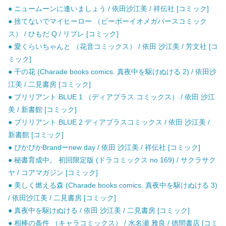
● ニュームーンに逢いましょう / 依田沙江美 / 祥伝社 [コミック]
● 捨てないでマイヒーロー （ビーボーイオメガバースコミック
ス） / ひもだ Q / リブレ [コミック]
● 愛くらいちゃんと （花音コミックス） / 依田 沙江美 / 芳文社 [コ
ミック]
● 千の花 (Charade books comics. 真夜中を駆けぬける 2) / 依田沙
江美 / 二見書房 [コミック]
● ブリリアント BLUE 1 （ディアプラス コミックス） / 依田 沙江
美 / 新書館 [コミック]
● ブリリアント BLUE 2 ディアプラスコミックス / 依田 沙江美 /
新書館 [コミック]
● ぴかぴかBrandーnew day / 依田 沙江美 / 祥伝社 [コミック]
● 秘書育成中。 初回限定版 (ドラコミックス no.169) / サクラサク
ヤ / コアマガジン [コミック]
● 美しく燃える森 (Charade books comics. 真夜中を駆けぬける 3)
/ 依田沙江美 / 二見書房 [コミック]
● 真夜中を駆けぬける / 依田 沙江美 / 二見書房 [コミック]
● 相棒の条件 （キャラコミックス） / 水名瀬 雅良 / 徳間書店 [コミ