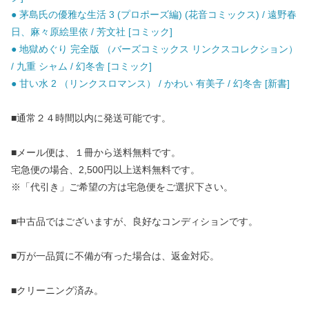
● 茅島氏の優雅な生活 3 (プロポーズ編) (花音コミックス) / 遠野春
日、麻々原絵里依 / 芳文社 [コミック]
● 地獄めぐり 完全版 （バーズコミックス リンクスコレクション）
/ 九重 シャム / 幻冬舎 [コミック]
● 甘い水 2 （リンクスロマンス） / かわい 有美子 / 幻冬舎 [新書]
■通常２４時間以内に発送可能です。
■メール便は、１冊から送料無料です。
宅急便の場合、2,500円以上送料無料です。
※「代引き」ご希望の方は宅急便をご選択下さい。
■中古品ではございますが、良好なコンディションです。
■万が一品質に不備が有った場合は、返金対応。
■クリーニング済み。