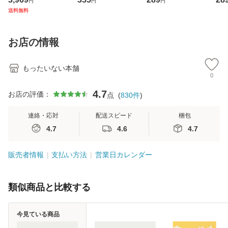
円
円
円
ジメントスキル 改
[CD]【メール便送
【メール便送料無
翔太
送料無料
訂第3版 (看護学テ
料無料】
料】
[C
キストNiCE) / 手島
料
恵 藤本幸三 / 南江
お店の情報
堂 [単行
もったいない本舗
0
4.7
お店の評価：
点
(
830
件
)
連絡・応対
配送スピード
梱包
4.7
4.6
4.7
販売者情報
支払い方法
営業日カレンダー
類似商品と比較する
今見ている商品